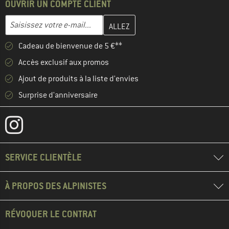
OUVRIR UN COMPTE CLIENT
Entrez votre adresse e-mail ici et créez votre compte client à la 
Adresse e-mail
Cadeau de bienvenue de 5 €**
Accès exclusif aux promos
Ajout de produits à la liste d'envies
Surprise d'anniversaire
SERVICE CLIENTÈLE
À PROPOS DES ALPINISTES
RÉVOQUER LE CONTRAT