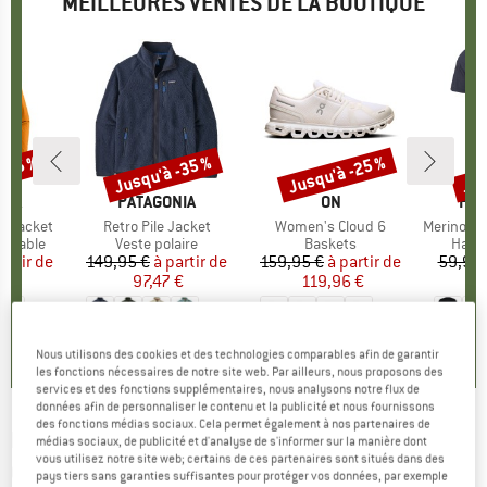
MEILLEURES VENTES DE LA BOUTIQUE
 -35 %
Jusqu'à -35 %
Jusqu'à -25 %
Jus
Remise
Remise
Rem
E
NIA
MARQUE
PATAGONIA
MARQUE
ON
MA
HEB
3L Jacket
Article
Retro Pile Jacket
Article
Women's Cloud 6
Article
MerinoMix150 Pi
up
rméable
Product group
Veste polaire
Product group
Baskets
Produ
Haut 
artir de
ix
ix réduit
149,95 €
à partir de
Prix
Prix réduit
159,95 €
à partir de
Prix
Prix réduit
59,95 
7 €
97,47 €
119,96 €
2
+
8
+
1
+
10
,7
(
79
)
4,6
(
71
)
4,7
(
48
)
Nous utilisons des cookies et des technologies comparables afin de garantir
les fonctions nécessaires de notre site web. Par ailleurs, nous proposons des
services et des fonctions supplémentaires, nous analysons notre flux de
données afin de personnaliser le contenu et la publicité et nous fournissons
des fonctions médias sociaux. Cela permet également à nos partenaires de
ICEBREAKER
-
Merino 125 ZoneKnit S/S
médias sociaux, de publicité et d'analyse de s'informer sur la manière dont
vous utilisez notre site web; certains de ces partenaires sont situés dans des
Crewe - Sous-vêtement mérinos
pays tiers sans garanties suffisantes pour protéger vos données, par exemple