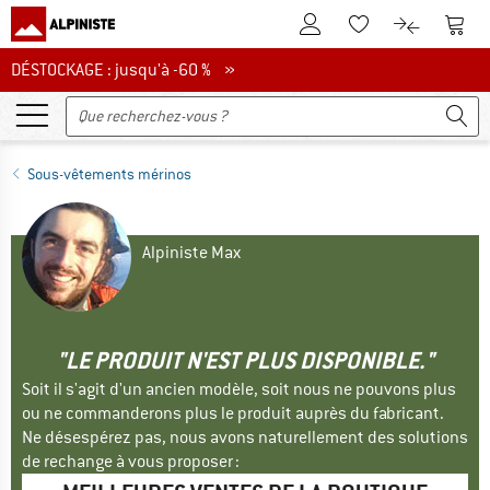
Vers le compte client
Vers 
Vers la liste d'env
Vers le com
DÉSTOCKAGE : jusqu'à -60 %
DÉSTOCKAGE : jusqu'à -60 % »
Sous-vêtements mérinos
Alpiniste Max
"LE PRODUIT N'EST PLUS DISPONIBLE."
Soit il s'agit d'un ancien modèle, soit nous ne pouvons plus
ou ne commanderons plus le produit auprès du fabricant.
Ne désespérez pas, nous avons naturellement des solutions
de rechange à vous proposer :