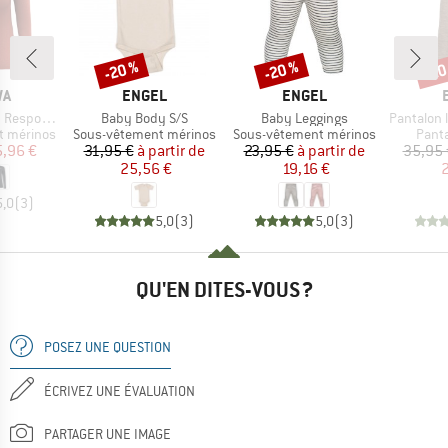
-20 %
-20 %
-20
Remise
Remise
Rem
UE
MARQUE
MARQUE
WA
ENGEL
ENGEL
Article
Article
Article
ve L/S Tee
Baby Body S/S
Baby Leggings
Pantalon long bé
Product group
Product group
Prod
t mérinos
Sous-vêtement mérinos
Sous-vêtement mérinos
Panta
ix
ix réduit
Prix
Prix réduit
Prix
Prix réduit
5,96 €
31,95 €
à partir de
23,95 €
à partir de
35,95 
25,56 €
19,16 €
2
5,0
(
3
)
5,0
(
3
)
5,0
(
3
)
QU'EN DITES-VOUS ?
POSEZ UNE QUESTION
ÉCRIVEZ UNE ÉVALUATION
PARTAGER UNE IMAGE