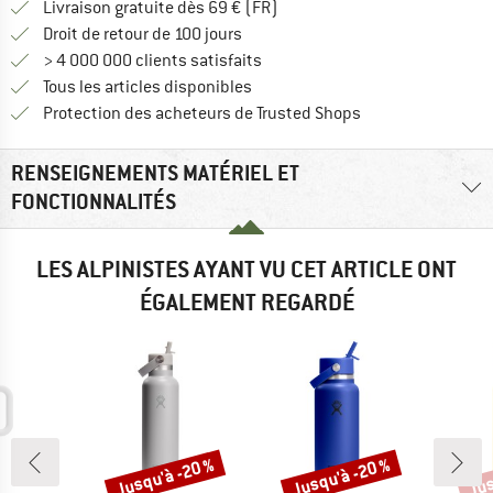
Trouve les infos sur la livrais
Livraison gratuite dès 69 € (FR)
Trouve les informations de paiemen
Droit de retour de 100 jours
> 4 000 000 clients satisfaits
Tous les articles disponibles
Trouve toutes les i
Protection des acheteurs de Trusted Shops
RENSEIGNEMENTS MATÉRIEL ET
FONCTIONNALITÉS
LES ALPINISTES AYANT VU CET ARTICLE ONT
ÉGALEMENT REGARDÉ
Jusqu'à -20 %
Jusqu'à -20 %
Jus
Remise
Remise
Rem