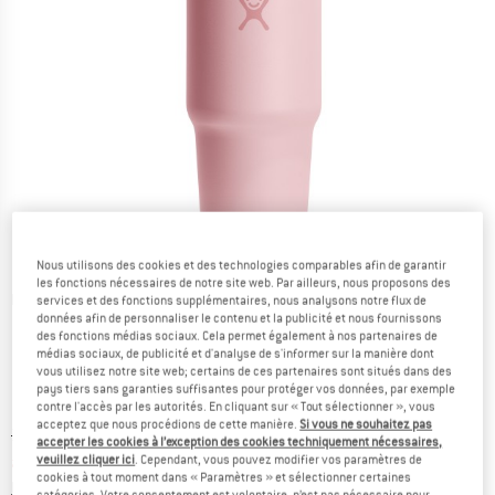
Nous utilisons des cookies et des technologies comparables afin de garantir
les fonctions nécessaires de notre site web. Par ailleurs, nous proposons des
Photos détaillées
services et des fonctions supplémentaires, nous analysons notre flux de
données afin de personnaliser le contenu et la publicité et nous fournissons
des fonctions médias sociaux. Cela permet également à nos partenaires de
médias sociaux, de publicité et d'analyse de s'informer sur la manière dont
vous utilisez notre site web; certains de ces partenaires sont situés dans des
pays tiers sans garanties suffisantes pour protéger vos données, par exemple
contre l'accès par les autorités. En cliquant sur « Tout sélectionner », vous
acceptez que nous procédions de cette manière.
Si vous ne souhaitez pas
Prix initial :
Prix:
39,95
€
accepter les cookies à l’exception des cookies techniquement nécessaires,
à partir de
27,97
€
veuillez cliquer ici
. Cependant, vous pouvez modifier vos paramètres de
TVA incl.
cookies à tout moment dans « Paramètres » et sélectionner certaines
Informations sur les frais de livraison. Ouvre une bo
hors Frais de livraison
catégories. Votre consentement est volontaire, n’est pas nécessaire pour