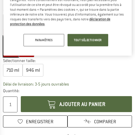
l’utilisation de ce site et peut être révoqué ou accordé pour la première fois à
tout moment dans « Paramètres des cookies », qui se trouve dans la partie
Couleur:
Trillium
inférieure de notre site. Vous trouverez plus d'informations, également sur les
risques des transferts vers des pays tiers, dans notre
déclaration de
protection des données
.
-20 %
-20 %
-20 %
-20 %
-20 %
-25 %
-30 %
-30 %
PARAMÈTRES
TOUT SÉLECTIONNER
-30 %
-30 %
Sélectionner taille:
710 ml
946 ml
Le lien s'ouvre dans une boîte d'inf
Délai de livraison: 3-5 jours ouvrables
Quantité:
AJOUTER AU PANIER
ENREGISTRER
COMPARER