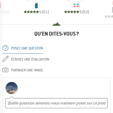
3
,7
(
11
)
5,0
(
1
)
5,0
(
3
)
QU'EN DITES-VOUS ?
POSEZ UNE QUESTION
ÉCRIVEZ UNE ÉVALUATION
PARTAGER UNE IMAGE