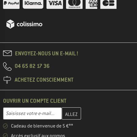
ENVOYEZ-NOUS UN E-MAIL !
04 65 82 17 36
ACHETEZ CONSCIEMMENT
OUVRIR UN COMPTE CLIENT
Entrez votre adresse e-mail ici et créez votre compte client à la 
Adresse e-mail
Cadeau de bienvenue de 5 €**
Accès exclusif aux promos