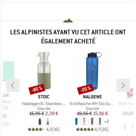
LES ALPINISTES AYANT VU CET ARTICLE ONT
ÉGALEMENT ACHETÉ
Jus
-85 %
-20 %
Remise
Remise
Rem
LASK
MARQUE
MARQUE
MAR
STOIC
NALGENE
HYD
x Boot
Article
Article
Article
HeladagenSt. Stainless Steel Bottle 500ml
Trinkflasche WH Silo Sustain
Wide Flex Str
ix
ix réduit
,96 €
Product group
Product group
Gourde
Gourde
Prix
Prix réduit
Prix
Prix réduit
15,95 €
2,39 €
19,95 €
15,96 €
39,95 
+
2
5,0
(
1
)
4,2
(
16
)
4,7
(
26
)