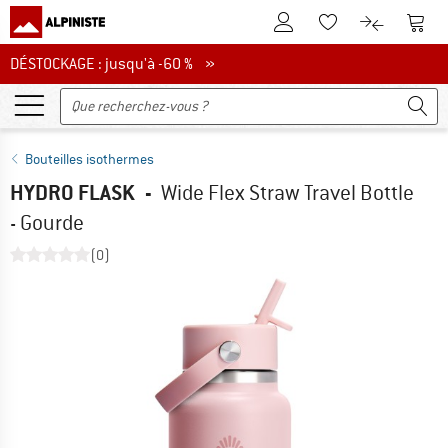
Vers le compte client
Vers 
Vers la liste d'env
Vers le com
DÉSTOCKAGE : jusqu'à -60 %
DÉSTOCKAGE : jusqu'à -60 % »
Bouteilles isothermes
HYDRO FLASK
-
Wide Flex Straw Travel Bottle
- Gourde
(0)