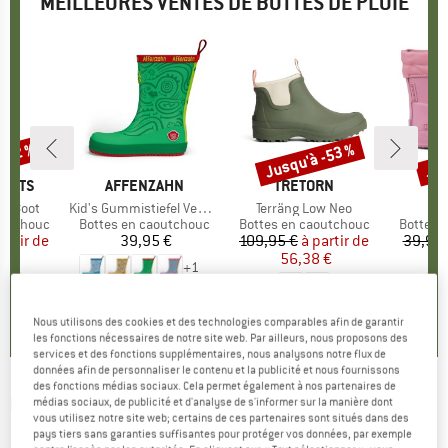
MEILLEURES VENTES DE BOTTES DE PLUIE
 -22 %
Jusqu'à -53 %
Jus
Remise
Rem
BOOTS
MARQUE
AFFENZAHN
MARQUE
TRETORN
ll Boot
Article
Kid's Gummistiefel Vegan Plashy
Article
Terräng Low Neo
Art
Kid
p
outchouc
Product group
Bottes en caoutchouc
Product group
Bottes en caoutchouc
Product
Bottes 
artir de
ix
ix réduit
39,95 €
Prix
109,95 €
à partir de
Prix
Prix réduit
39,95 
6 €
56,38 €
2
+
1
+
2
0,0
(
0
)
0,0
(
0
)
4,6
(
10
)
Nous utilisons des cookies et des technologies comparables afin de garantir
les fonctions nécessaires de notre site web. Par ailleurs, nous proposons des
services et des fonctions supplémentaires, nous analysons notre flux de
données afin de personnaliser le contenu et la publicité et nous fournissons
des fonctions médias sociaux. Cela permet également à nos partenaires de
HUNTER BOOTS
-
Women's Original Chelsea
médias sociaux, de publicité et d'analyse de s'informer sur la manière dont
vous utilisez notre site web; certains de ces partenaires sont situés dans des
Hunter Tri Colour - Bottes en caoutchouc
pays tiers sans garanties suffisantes pour protéger vos données, par exemple