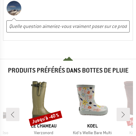
PRODUITS PRÉFÉRÉS DANS BOTTES DE PLUIE
Jusqu'à -40 %
Jus
Remise
Rem
QUE
MARQUE
MARQUE
MA
E
LE CHAMEAU
KOEL
BI
Article
Article
Arti
2 Iso
Vierzonord
Kid's Wellie Bare Multi
Kid