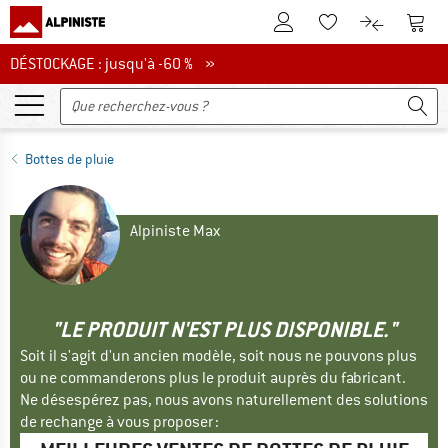
Vers le compte client
Vers 
Vers la liste d'env
Vers le com
DÉSTOCKAGE : jusqu'à -60 %
DÉSTOCKAGE : jusqu'à -60 % »
Bottes de pluie
Alpiniste Max
"LE PRODUIT N'EST PLUS DISPONIBLE."
Soit il s'agit d'un ancien modèle, soit nous ne pouvons plus
ou ne commanderons plus le produit auprès du fabricant.
Ne désespérez pas, nous avons naturellement des solutions
de rechange à vous proposer :