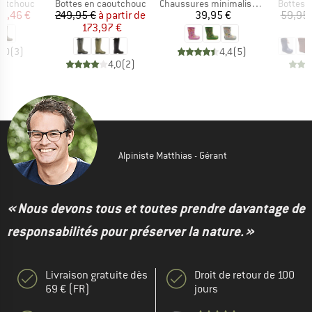
p
Product group
Product group
Product
outchouc
Bottes en caoutchouc
Chaussures minimalistes
Bottes 
ix
ix réduit
Prix
Prix réduit
Prix
75,46 €
249,95 €
à partir de
39,95 €
59,95 
173,97 €
4
5,0
(
3
)
4,4
(
5
)
4,0
(
2
)
Alpiniste Matthias - Gérant
« Nous devons tous et toutes prendre davantage de
responsabilités pour préserver la nature. »
Livraison gratuite dès
Droit de retour de 100
69 € (FR)
jours