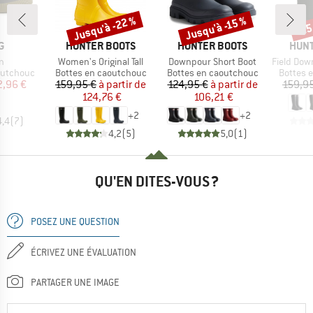
Jusqu'à -22 %
Jusqu'à -15 %
-25
Remise
Remise
Rem
UE
MARQUE
MARQUE
MAR
G
HUNTER BOOTS
HUNTER BOOTS
HUNT
Article
Article
Article
n
Women's Original Tall
Downpour Short Boot
Field Downpou
p
Product group
Product group
Product
outchouc
Bottes en caoutchouc
Bottes en caoutchouc
Bottes 
ix
ix réduit
Prix
Prix réduit
Prix
Prix réduit
2,96 €
159,95 €
à partir de
124,95 €
à partir de
159,9
124,76 €
106,21 €
+
2
+
2
4,4
(
7
)
4,2
(
5
)
5,0
(
1
)
QU'EN DITES-VOUS ?
POSEZ UNE QUESTION
ÉCRIVEZ UNE ÉVALUATION
PARTAGER UNE IMAGE