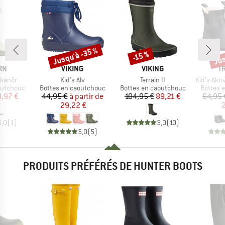
Jusqu'à -35 %
Jus
-15 %
Remise
Remise
Rem
E
MARQUE
MARQUE
M
RN
VIKING
VIKING
T
Article
Article
Article
kanör
Kid's Alv
Terrain II
Kid's Aktiv 
p
Product group
Product group
Product
outchouc
Bottes en caoutchouc
Bottes en caoutchouc
Bottes 
ix
ix réduit
Prix
Prix réduit
Prix
Prix réduit
4,97 €
44,95 €
à partir de
104,95 €
89,21 €
64,95 
29,22 €
2
5,0
(
1
)
5,0
(
10
)
5,0
(
5
)
PRODUITS PRÉFÉRÉS DE HUNTER BOOTS