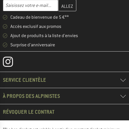
Entrez votre adresse e-mail ici et créez votre compte client à la 
Adresse e-mail
Cadeau de bienvenue de 5 €**
Accès exclusif aux promos
Ajout de produits à la liste d'envies
Surprise d'anniversaire
SERVICE CLIENTÈLE
À PROPOS DES ALPINISTES
RÉVOQUER LE CONTRAT