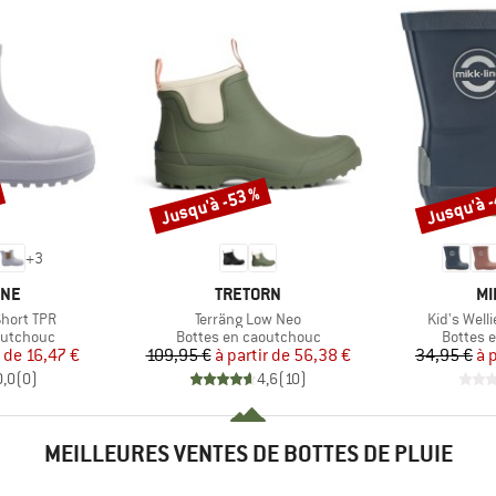
Jusqu'à -53 %
Jusqu'à 
Remise
Remise
+
3
E
MARQUE
MA
INE
TRETORN
MI
Article
Article
Short TPR
Terräng Low Neo
Kid's Welli
p
Product group
Product
outchouc
Bottes en caoutchouc
Bottes 
ix
ix réduit
Prix
Prix réduit
r de
16,47 €
109,95 €
à partir de
56,38 €
34,95 €
à 
0,0
(
0
)
4,6
(
10
)
MEILLEURES VENTES DE BOTTES DE PLUIE