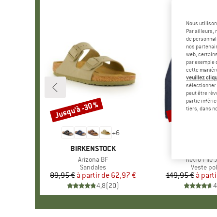
Nous utilison
Par ailleurs
de personnali
nos partenair
web; certain
par exemple c
cette manièr
veuillez cliqu
sélectionner 
peut être rév
partie inféri
Jusqu'à -30 %
Jusqu'à -35 %
Remise
Remise
tiers, dans n
+
6
MARQUE
BIRKENSTOCK
MARQU
PATAGO
Article
Arizona BF
Article
Retro Pile 
Product group
Sandales
Product 
Veste pol
89,95 €
à partir de
Prix
Prix réduit
62,97 €
149,95 €
à parti
Pr
Pr
4,8
(
20
)
4