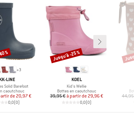
-40 %
Jusqu'à -25 %
Jusq
Remise
Remi
+
3
RQUE
MARQUE
KK-LINE
KOEL
Article
es Solid Barefoot
Kid's Wellie
 group
Product group
Pr
en caoutchouc
Bottes en caoutchouc
Bo
Prix
Prix réduit
Prix
Prix réduit
partir de
20,97 €
39,95 €
à partir de
29,96 €
44,95
0,0
(
0
)
0,0
(
0
)