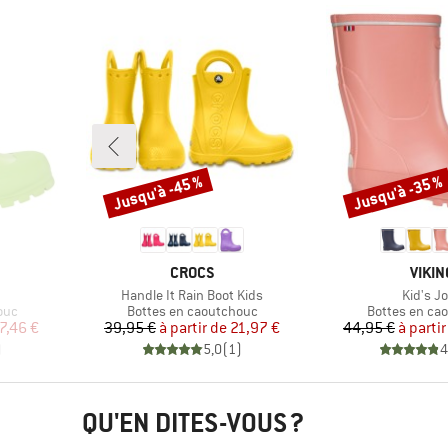
Jusqu'à -45 %
Jusqu'à -35 %
Remise
Remise
MARQUE
MARQ
CROCS
VIKIN
Article
Article
Handle It Rain Boot Kids
Kid's Jo
Product group
Product grou
ouc
Bottes en caoutchouc
Bottes en ca
duit
Prix
Prix réduit
Pr
Pr
7,46 €
39,95 €
à partir de
21,97 €
44,95 €
à partir
)
5,0
(
1
)
4
QU'EN DITES-VOUS ?