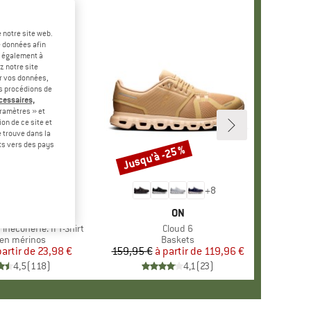
 notre site web.
e données afin
t également à
z notre site
er vos données,
us procédions de
écessaires,
ramètres » et
on de ce site et
 trouve dans la
rts vers des pays
-60 %
Jusqu'à -25 %
Remise
+
4
+
8
RQUE
ER PEAK
MARQUE
ON
ineconeHe. II T-Shirt
Article
Cloud 6
ct group
en mérinos
Product group
Baskets
partir de
Prix
Prix réduit
23,98 €
159,95 €
à partir de
Prix
Prix réduit
119,96 €
4,5
(
118
)
4,1
(
23
)