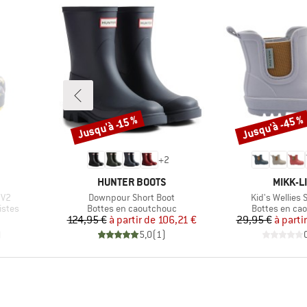
Jusqu'à -45 %
Jusqu'à -15 %
Remise
Remise
+
2
MARQUE
MARQU
HUNTER BOOTS
MIKK-L
Article
Article
 V2
Downpour Short Boot
Kid's Wellies 
Product group
Product grou
istes
Bottes en caoutchouc
Bottes en ca
Prix
Prix réduit
Pr
Pr
124,95 €
à partir de
106,21 €
29,95 €
à parti
)
5,0
(
1
)