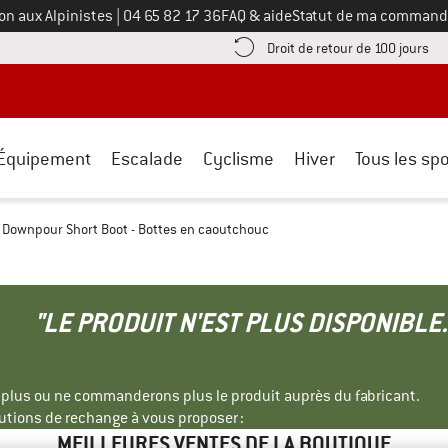
Appelez-nous au
on aux Alpinistes
|
04 65 82 17 36
FAQ & aide
Statut de ma command
e les informations de paiement ici ! Ouvre une boîte d'information
Tro
Droit de retour de 100 jours
Équipement
Escalade
Cyclisme
Hiver
Tous les spo
Downpour Short Boot - Bottes en caoutchouc
"LE PRODUIT N'EST PLUS DISPONIBLE.
s plus ou ne commanderons plus le produit auprès du fabricant.
tions de rechange à vous proposer :
MEILLEURES VENTES DE LA BOUTIQUE