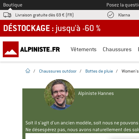
Vers le
Boutique
Posez la questi
Trouv
Livraison gratuite dès 69 € (FR)
Klarna
DÉSTOCKAGE : jusqu'à -60 %
Vêtements
Chaussures
Page d'accueil
/
Chaussures outdoor
/
Bottes de pluie
/
Women's 
Alpiniste Hannes
Soit il s'agit d'un ancien modèle, soit nous ne pouvon
Ne désespérez pas, nous avons naturellement des solu