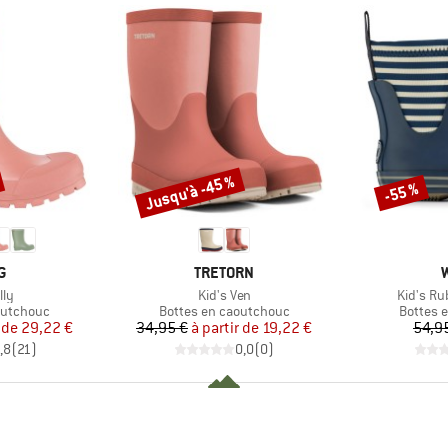
Jusqu'à -45 %
-55 %
Remise
Remise
UE
MARQUE
G
TRETORN
Article
Article
lly
Kid's Ven
Kid's Ru
p
Product group
Product
outchouc
Bottes en caoutchouc
Bottes 
ix
ix réduit
Prix
Prix réduit
 de
29,22 €
34,95 €
à partir de
19,22 €
54,9
,8
(
21
)
0,0
(
0
)