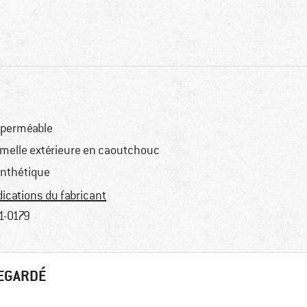
perméable
melle extérieure en caoutchouc
nthétique
dications du fabricant
1-0179
REGARDÉ