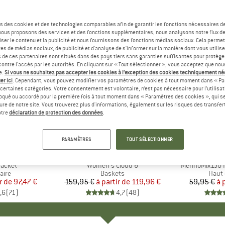
s des cookies et des technologies comparables afin de garantir les fonctions nécessaires de
, nous proposons des services et des fonctions supplémentaires, nous analysons notre flux d
ser le contenu et la publicité et nous fournissons des fonctions médias sociaux. Cela perme
es de médias sociaux, de publicité et d'analyse de s'informer sur la manière dont vous utilise
s de ces partenaires sont situés dans des pays tiers sans garanties suffisantes pour protég
ontre l'accès par les autorités. En cliquant sur « Tout sélectionner », vous acceptez que no
e.
Si vous ne souhaitez pas accepter les cookies à l’exception des cookies techniquement n
er ici
. Cependant, vous pouvez modifier vos paramètres de cookies à tout moment dans « Pa
certaines catégories. Votre consentement est volontaire, n’est pas nécessaire pour l’utilisati
oqué ou accordé pour la première fois à tout moment dans « Paramètres des cookies », qui se
eure de notre site. Vous trouverez plus d'informations, également sur les risques des transfe
Jusqu'à -25 %
Jusqu'à 
Remise
Remise
otre
déclaration de protection des données
.
+
1
+
9
PARAMÈTRES
TOUT SÉLECTIONNER
E
NIA
MARQUE
ON
MA
HEB
Jacket
Article
Women's Cloud 6
Article
MerinoMix150 P
group
aire
Product group
Baskets
Produ
Haut 
r de
ix
ix réduit
97,47 €
159,95 €
à partir de
Prix
Prix réduit
119,96 €
59,95 €
à 
,6
(
71
)
4,7
(
48
)