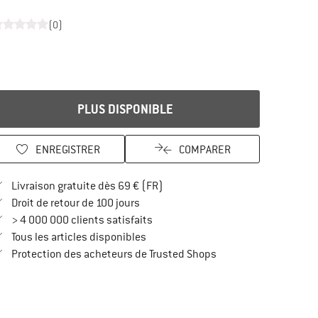
(0)
PLUS DISPONIBLE
ENREGISTRER
COMPARER
Trouve les infos sur la livraison 
Livraison gratuite dès 69 € (FR)
Trouve les informations de paiement i
Droit de retour de 100 jours
> 4 000 000 clients satisfaits
Tous les articles disponibles
Trouve toutes les infos
Protection des acheteurs de Trusted Shops