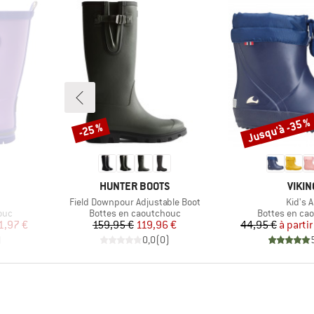
Jusqu'à -35 %
-25 %
Remise
Remise
MARQUE
MARQ
HUNTER BOOTS
VIKIN
Article
Article
Field Downpour Adjustable Boot
Kid's A
Product group
Product grou
ouc
Bottes en caoutchouc
Bottes en ca
duit
Prix
Prix réduit
Pr
Pr
1,97 €
159,95 €
119,96 €
44,95 €
à partir
)
0,0
(
0
)