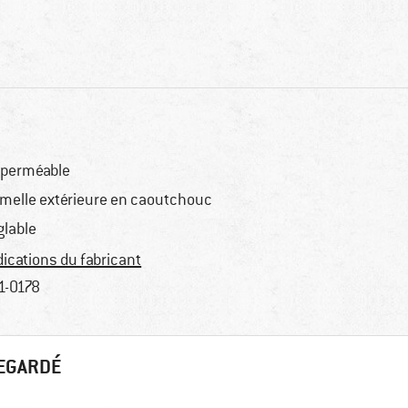
perméable
melle extérieure en caoutchouc
glable
dications du fabricant
1-0178
REGARDÉ