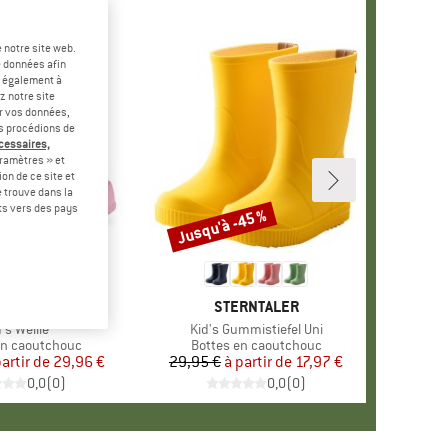
 notre site web.
e données afin
t également à
z notre site
er vos données,
us procédions de
écessaires,
ramètres » et
on de ce site et
 trouve dans la
rts vers des pays
-25 %
Jusqu'à -45 %
Remise
MARQUE
KOEL
MARQUE
STERNTALER
icle
's Wellie
Article
Kid's Gummistiefel Uni
 group
en caoutchouc
Product group
Bottes en caoutchouc
partir de
Prix
Prix réduit
29,96 €
29,95 €
à partir de
Prix
Prix réduit
17,97 €
0,0
(
0
)
0,0
(
0
)