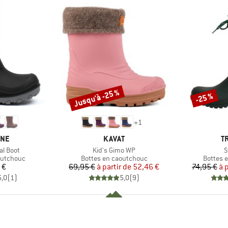
Jusqu'à -25 %
-25 %
Remise
Remise
+
1
E
MARQUE
M
INE
KAVAT
T
Article
A
al Boot
Kid's Gimo WP
S
p
Product group
Product
outchouc
Bottes en caoutchouc
Bottes 
ix
Prix
Prix réduit
 €
69,95 €
à partir de
52,46 €
74,95 €
à 
5,0
(
1
)
5,0
(
9
)