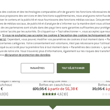
s des cookies et des technologies comparables afin de garantir les fonctions nécessaires de
, nous proposons des services et des fonctions supplémentaires, nous analysons notre flux d
ser le contenu et la publicité et nous fournissons des fonctions médias sociaux. Cela perme
es de médias sociaux, de publicité et d'analyse de s'informer sur la manière dont vous utilise
s de ces partenaires sont situés dans des pays tiers sans garanties suffisantes pour protég
ontre l'accès par les autorités. En cliquant sur « Tout sélectionner », vous acceptez que no
e.
Si vous ne souhaitez pas accepter les cookies à l’exception des cookies techniquement n
er ici
. Cependant, vous pouvez modifier vos paramètres de cookies à tout moment dans « Pa
certaines catégories. Votre consentement est volontaire, n’est pas nécessaire pour l’utilisati
oqué ou accordé pour la première fois à tout moment dans « Paramètres des cookies », qui se
eure de notre site. Vous trouverez plus d'informations, également sur les risques des transfe
Jusqu'à -53 %
Jusqu'à 
Remise
Remise
otre
déclaration de protection des données
.
+
1
PARAMÈTRES
TOUT SÉLECTIONNER
AHN
MARQUE
TRETORN
 Vegan Plashy
Article
Terräng Low Neo
Art
Kid
p
outchouc
Product group
Bottes en caoutchouc
Product
Bottes 
 €
ix
109,95 €
à partir de
Prix
Prix réduit
56,38 €
39,95 €
à 
0,0
(
0
)
4,6
(
10
)