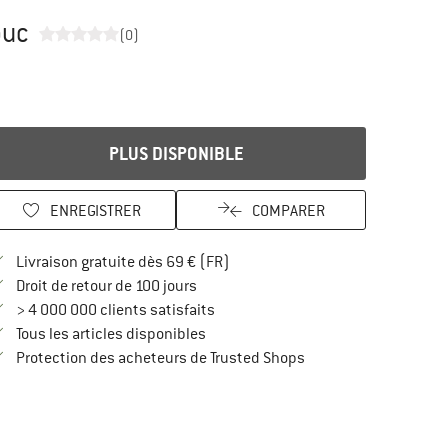
ouc
(0)
PLUS DISPONIBLE
ENREGISTRER
COMPARER
Trouve les infos sur la livraison 
Livraison gratuite dès 69 € (FR)
Trouve les informations de paiement i
Droit de retour de 100 jours
> 4 000 000 clients satisfaits
Tous les articles disponibles
Trouve toutes les infos
Protection des acheteurs de Trusted Shops