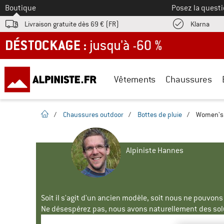
Vers le
Boutique
Posez la questi
Trouv
Livraison gratuite dès 69 € (FR)
Klarna
DÉSTOCKAGE : jusqu'à -60 %
Vêtements
Chaussures
Page d'accueil
/
Chaussures outdoor
/
Bottes de pluie
/
Women's 
Alpiniste Hannes
Soit il s'agit d'un ancien modèle, soit nous ne pouvon
Ne désespérez pas, nous avons naturellement des solu