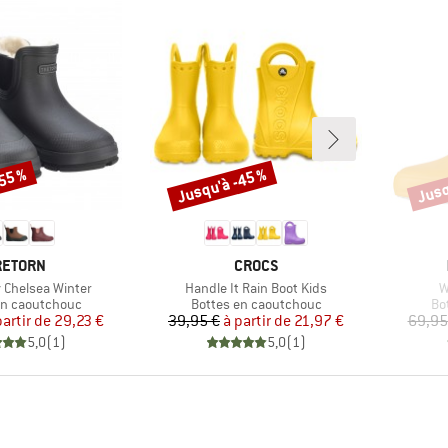
-55 %
Jusqu'à -45 %
Jusq
Remise
Remi
ARQUE
MARQUE
RETORN
CROCS
Article
A
v Chelsea Winter
Handle It Rain Boot Kids
W
 group
Product group
Pr
en caoutchouc
Bottes en caoutchouc
Bo
Prix
Prix réduit
Prix
Prix réduit
partir de
29,23 €
39,95 €
à partir de
21,97 €
69,95
5,0
(
1
)
5,0
(
1
)