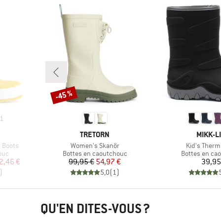
-45 %
Remise
1
MARQUE
MARQU
TRETORN
MIKK-L
Article
Article
r Boots
Women's Skanör
Kid's Therm
Product group
Product grou
ouc
Bottes en caoutchouc
Bottes en ca
duit
Prix
Prix réduit
Pr
2,46 €
99,95 €
54,97 €
39,95
)
5,0
(
1
)
QU'EN DITES-VOUS ?