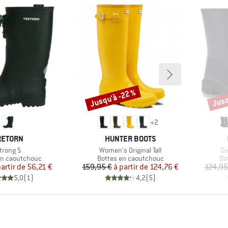
Jusqu'à -22 %
Jusq
Remise
Remi
+
2
ARQUE
MARQUE
RETORN
HUNTER BOOTS
rticle
Article
Art
trong S
Women's Original Tall
Do
 group
Product group
Pr
en caoutchouc
Bottes en caoutchouc
Bo
Prix
Prix réduit
Prix
Prix réduit
partir de
56,21 €
159,95 €
à partir de
124,76 €
124,95
5,0
(
1
)
4,2
(
5
)