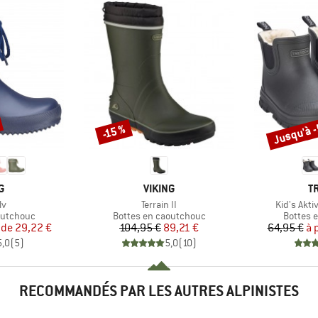
Jusqu'à 
-15 %
Remise
Remise
UE
MARQUE
M
G
VIKING
T
Article
Article
lv
Terrain II
Kid's Akti
p
Product group
Product
outchouc
Bottes en caoutchouc
Bottes 
ix
ix réduit
Prix
Prix réduit
 de
29,22 €
104,95 €
89,21 €
64,95 €
à 
5,0
(
5
)
5,0
(
10
)
RECOMMANDÉS PAR LES AUTRES ALPINISTES