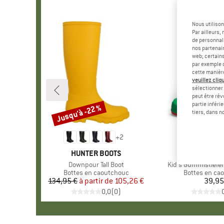
Nous utilison
Par ailleurs
de personnali
nos partenair
web; certain
par exemple c
cette manièr
veuillez cliqu
sélectionner 
peut être rév
partie inféri
Jusqu'à -22 %
Remise
tiers, dans n
+
2
MARQUE
HUNTER BOOTS
MARQUE
AFFENZ
Article
Downpour Tall Boot
Article
Kid's Gummistiefel
Product group
Bottes en caoutchouc
Product grou
Bottes en ca
134,95 €
à partir de
Prix
Prix réduit
105,26 €
39,95
Pr
0,0
(
0
)