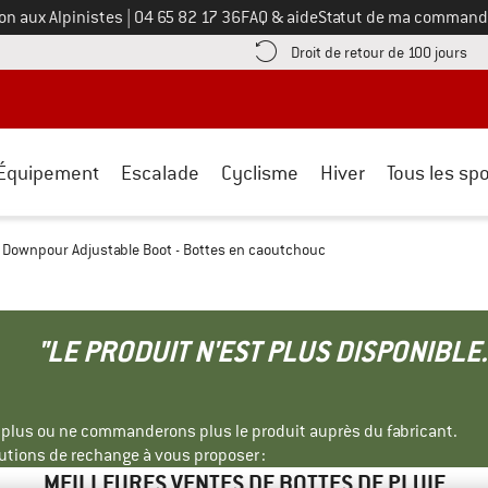
Appelez-nous au
on aux Alpinistes
|
04 65 82 17 36
FAQ & aide
Statut de ma command
e les informations de paiement ici ! Ouvre une boîte d'information
Tro
Droit de retour de 100 jours
Équipement
Escalade
Cyclisme
Hiver
Tous les spo
Downpour Adjustable Boot - Bottes en caoutchouc
"LE PRODUIT N'EST PLUS DISPONIBLE.
s plus ou ne commanderons plus le produit auprès du fabricant.
tions de rechange à vous proposer :
MEILLEURES VENTES DE BOTTES DE PLUIE