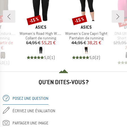
 -50 %
Jus
-15 %
-15 %
Remise
Remise
Rem
UE
MARQUE
MARQUE
M
T
ASICS
ASICS
D
Article
Article
Article
ance Tech
Women's Road High Waist Capri Tight
Women's Core Capri Tight
DNA Ult
oup
Product group
Product group
Produ
unning
Collant de running
Pantalon de running
Short
ix
ix réduit
Prix
Prix réduit
Prix
Prix réduit
artir de
64,95 €
55,21 €
44,95 €
38,21 €
129,95
 €
7
5,0
(
1
)
5,0
(
2
)
5,0
(
1
)
QU'EN DITES-VOUS ?
POSEZ UNE QUESTION
ÉCRIVEZ UNE ÉVALUATION
PARTAGER UNE IMAGE