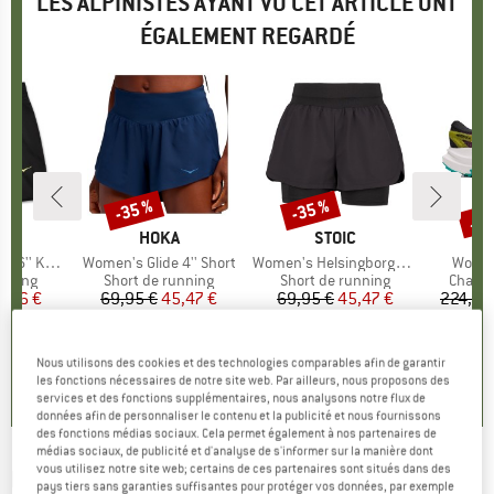
LES ALPINISTES AYANT VU CET ARTICLE ONT
ÉGALEMENT REGARDÉ
Jus
-35 %
-35 %
Remise
Remise
Rem
QUE
A
MARQUE
HOKA
MARQUE
STOIC
Knit Short
Article
Women's Glide 4'' Short
Article
Women's HelsingborgSt. Performance 2in1 Shorts II
Article
Women
roup
unning
Product group
Short de running
Product group
Short de running
Produc
Chauss
ix
ix réduit
0,96 €
69,95 €
Prix
Prix réduit
45,47 €
69,95 €
Prix
Prix réduit
45,47 €
224,95
2
4,0
(
1
)
0,0
(
0
)
5,0
(
4
)
Nous utilisons des cookies et des technologies comparables afin de garantir
les fonctions nécessaires de notre site web. Par ailleurs, nous proposons des
services et des fonctions supplémentaires, nous analysons notre flux de
données afin de personnaliser le contenu et la publicité et nous fournissons
des fonctions médias sociaux. Cela permet également à nos partenaires de
médias sociaux, de publicité et d'analyse de s'informer sur la manière dont
vous utilisez notre site web; certains de ces partenaires sont situés dans des
HOKA
-
Women's Trail Short - Short de
pays tiers sans garanties suffisantes pour protéger vos données, par exemple