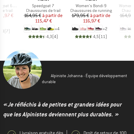
Article
Article
Article
at 6 GTX
Speedgoat 7
Women's Bondi 9
Women's
up
Product group
Product group
Produc
e trail
Chaussures de trail
Chaussures de running
Chauss
ix
ix réduit
Prix
Prix réduit
Prix
Prix réduit
25,97 €
164,95 €
à partir de
179,95 €
à partir de
164,95
115,47 €
116,97 €
1
+
4
+
2
4,9
(
7
)
4,3
(
4
)
4,5
(
11
)
Alpiniste Johanna - Équipe développement
durable
« Je réfléchis à de petites et grandes idées pour
que les Alpinistes deviennent plus durables. »
Livraison gratuite dès
Droit de retour de 100