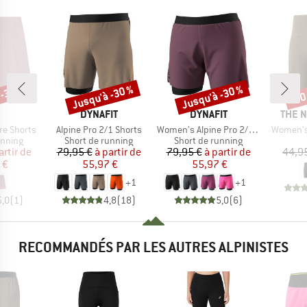
 -35 %
Jusqu'à -30 %
Jusqu'à -30 %
-30
Remise
Remise
Rem
RQUE
MARQUE
MARQUE
MARQ
DYNAFIT
DYNAFIT
THE 
Article
Article
Article
re Shorts
Alpine Pro 2/1 Shorts
Women's Alpine Pro 2/1 Shorts
Women's 
oup
Product group
Product group
unning
Short de running
Short de running
ix
ix réduit
Prix
Prix réduit
Prix
Prix réduit
artir de
79,95 €
à partir de
79,95 €
à partir de
44,9
 €
55,97 €
55,97 €
+
1
+
1
5,0
(
1
)
4,8
(
18
)
5,0
(
6
)
RECOMMANDÉS PAR LES AUTRES ALPINISTES