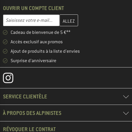
OUVRIR UN COMPTE CLIENT
Entrez votre adresse e-mail ici et créez votre compte client à la 
Adresse e-mail
Cadeau de bienvenue de 5 €**
Accès exclusif aux promos
Ajout de produits à la liste d'envies
Surprise d'anniversaire
SERVICE CLIENTÈLE
À PROPOS DES ALPINISTES
RÉVOQUER LE CONTRAT