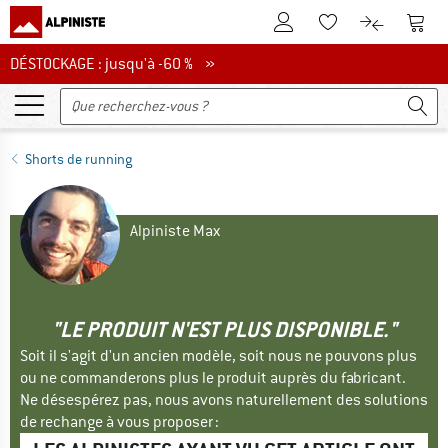
Vers le compte client
Vers 
Vers la liste d'env
Vers le com
DÉSTOCKAGE : jusqu'à -60 %
DÉSTOCKAGE : jusqu'à -60 % »
Shorts de running
Alpiniste Max
"LE PRODUIT N'EST PLUS DISPONIBLE."
Soit il s'agit d'un ancien modèle, soit nous ne pouvons plus
ou ne commanderons plus le produit auprès du fabricant.
Ne désespérez pas, nous avons naturellement des solutions
de rechange à vous proposer :