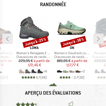
RANDONNÉE
 -40 %
Jusqu'à -25 %
Jusqu'à -38 %
Jus
Remise
Remise
Rem
QUE
MARQUE
MARQUE
A
LOWA
ON
Article
Article
Article
ia Evo LL
Women's Renegade Evo GTX Mid
Women's Cloudrock Low WP
Renegad
Product group
Product group
Product g
ndonnée
Chaussures de randonnée
Chaussures de randonnée
Chaussures
ix
ix réduit
Prix
Prix réduit
Prix
Prix réduit
partir de
229,95 €
à partir de
189,95 €
à partir de
229,95
 €
172,46 €
117,77 €
1
+
6
+
2
0,0
(
0
)
4,7
(
44
)
3,7
(
10
)
APERÇU DES ÉVALUATIONS