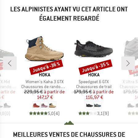
LES ALPINISTES AYANT VU CET ARTICLE ONT
ÉGALEMENT REGARDÉ
 -25 %
Jusqu'à -36 %
Jusqu'à -35 %
Jus
Remise
Remise
Rem
QUE
MARQUE
MARQUE
M
A
HOKA
HOKA
S
Article
Article
Article
TX Mid
Women's Kaha 3 GTX
Speedgoat 6 GTX
X Ultra 
Product group
Product group
Product g
ndonnée
Chaussures de randonnée
Chaussures de trail
Chaussures
ix
ix réduit
Prix
Prix réduit
Prix
Prix réduit
partir de
229,95 €
à partir de
179,95 €
à partir de
179,95
 €
147,17 €
116,97 €
1
0,0
(
0
)
5,0
(
4
)
3,1
(
9
)
MEILLEURES VENTES DE CHAUSSURES DE