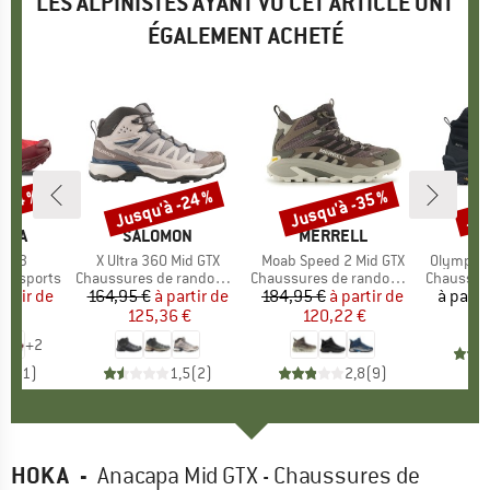
LES ALPINISTES AYANT VU CET ARTICLE ONT
ÉGALEMENT ACHETÉ
 -24 %
Jusqu'à -24 %
Jusqu'à -35 %
Jus
Remise
Remise
Rem
TIVA
MARQUE
SALOMON
MARQUE
MERRELL
tor 3
Article
X Ultra 360 Mid GTX
Article
Moab Speed 2 Mid GTX
Article
Olympus 
ltisports
Product group
Chaussures de randonnée
Product group
Chaussures de randonnée
Product 
Chaussures
artir de
ix
ix réduit
164,95 €
à partir de
Prix
Prix réduit
184,95 €
à partir de
Prix
Prix réduit
à parti
6 €
125,36 €
120,22 €
+
2
5,0
(
1
)
1,5
(
2
)
2,8
(
9
)
HOKA
-
Anacapa Mid GTX - Chaussures de