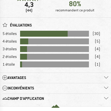
80%
4,3
(44)
recommandent ce produit
ÉVALUATIONS
5 étoiles
(30)
4 étoiles
(5)
3 étoiles
(4)
2 étoiles
(4)
1 étoile
(1)
AVANTAGES
INCONVÉNIENTS
CHAMP D'APPLICATION