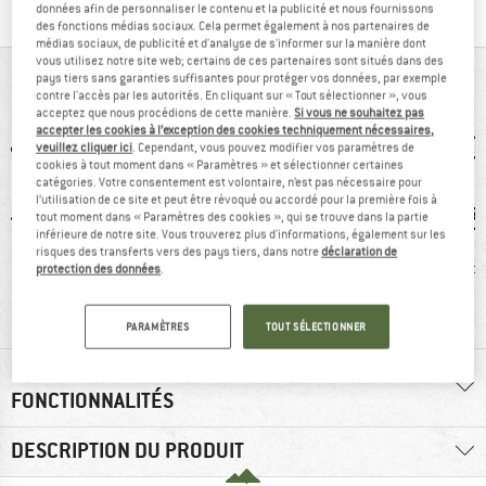
données afin de personnaliser le contenu et la publicité et nous fournissons
des fonctions médias sociaux. Cela permet également à nos partenaires de
médias sociaux, de publicité et d'analyse de s'informer sur la manière dont
vous utilisez notre site web; certains de ces partenaires sont situés dans des
VUE D'ENSEMBLE
pays tiers sans garanties suffisantes pour protéger vos données, par exemple
contre l'accès par les autorités. En cliquant sur « Tout sélectionner », vous
acceptez que nous procédions de cette manière.
Si vous ne souhaitez pas
accepter les cookies à l’exception des cookies techniquement nécessaires,
veuillez cliquer ici
. Cependant, vous pouvez modifier vos paramètres de
cookies à tout moment dans « Paramètres » et sélectionner certaines
catégories. Votre consentement est volontaire, n’est pas nécessaire pour
l’utilisation de ce site et peut être révoqué ou accordé pour la première fois à
tout moment dans « Paramètres des cookies », qui se trouve dans la partie
inférieure de notre site. Vous trouverez plus d'informations, également sur les
risques des transferts vers des pays tiers, dans notre
déclaration de
protection des données
.
6 g
GORE-TEX
Avis client.e.s:
Sans P
léger
PARAMÈTRES
TOUT SÉLECTIONNER
RENSEIGNEMENTS MATÉRIEL ET
FONCTIONNALITÉS
DESCRIPTION DU PRODUIT