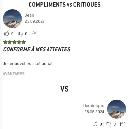
COMPLIMENTS
CRITIQUES
VS
Jean
25.09.2023
0
0
CONFORME À MES ATTENTES
Je renouvellerai cet achat
AVANTAGES
Étanche
VS
Confortable
Respirant
Dominique
Pied stabilisé
28.06.2024
CHAMP D'APPLICATION
Randonnée d'hiver
0
0