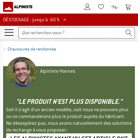
Vers le compte client
Vers 
Vers la liste d'env
Vers le com
DÉSTOCKAGE : jusqu'à -60 %
DÉSTOCKAGE : jusqu'à -60 % »
Chaussures de randonnée
Alpiniste Hannes
"LE PRODUIT N'EST PLUS DISPONIBLE."
Soit il s'agit d'un ancien modèle, soit nous ne pouvons plus
ou ne commanderons plus le produit auprès du fabricant.
Ne désespérez pas, nous avons naturellement des solutions
de rechange à vous proposer :