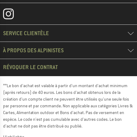
SERVICE CLIENTÈLE
À PROPOS DES ALPINISTES
RÉVOQUER LE CONTRAT
**Le bon d'achat est valable à partir d'un montant d'achat minimum
(après retours) de 40 euros. Les bons d'achat obtenus lors de la
création d'un compte client ne peuvent être utilisés qu'une seule fois
par personne et par commande. Non applicable aux catégories Livres &
Cartes, Alimentation outdoor et Bons d'achat. Pas de versement en
espèce. Le code n'est pas cumulable avec d'autres codes. Le bon
d'achat ne doit pas être distribué ou publié.