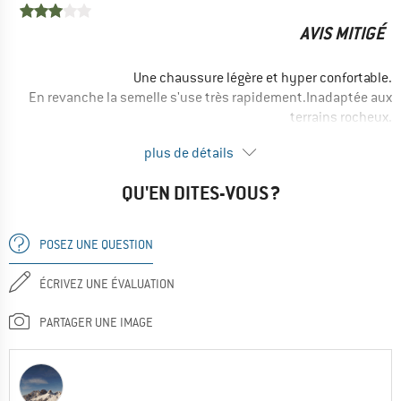
Oui, je recommanderais ce produit à un ami
AVIS MITIGÉ
Une chaussure légère et hyper confortable.
En revanche la semelle s'use très rapidement.Inadaptée aux
terrains rocheux.
AVANTAGES
plus de détails
Léger
QU'EN DITES-VOUS ?
Confortable
INCONVÉNIENTS
POSEZ UNE QUESTION
Fragile
CHAMP D'APPLICATION
ÉCRIVEZ UNE ÉVALUATION
Randonnée
PARTAGER UNE IMAGE
Non, je ne recommanderais pas ce produit