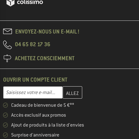
ENVOYEZ-NOUS UN E-MAIL !
04 65 82 17 36
ACHETEZ CONSCIEMMENT
OUVRIR UN COMPTE CLIENT
Entrez votre adresse e-mail ici et créez votre compte client à la 
Adresse e-mail
Cadeau de bienvenue de 5 €**
Accès exclusif aux promos
Ajout de produits à la liste d'envies
Surprise d'anniversaire