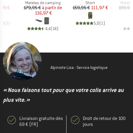
t group
Product group
Product group
Produc
in
Matelas de camping
Short
Matela
ix
ix réduit
Prix
Prix réduit
Prix
Prix réduit
,99 €
179,95 €
à partir de
159,95 €
111,97 €
199,95
116,97 €
1
4,0
(
3
)
5,0
(
1
)
4,4
(
14
)
Alpiniste Lisa - Service logistique
« Nous faisons tout pour que votre colis arrive au
plus vite. »
Livraison gratuite dès
Droit de retour de 100
69 € (FR)
jours