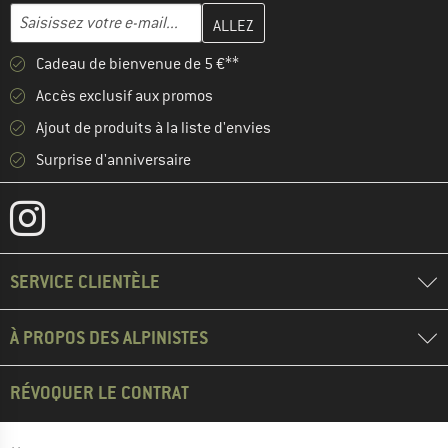
Entrez votre adresse e-mail ici et créez votre compte client à la 
Adresse e-mail
Cadeau de bienvenue de 5 €**
Accès exclusif aux promos
Ajout de produits à la liste d'envies
Surprise d'anniversaire
SERVICE CLIENTÈLE
À PROPOS DES ALPINISTES
RÉVOQUER LE CONTRAT