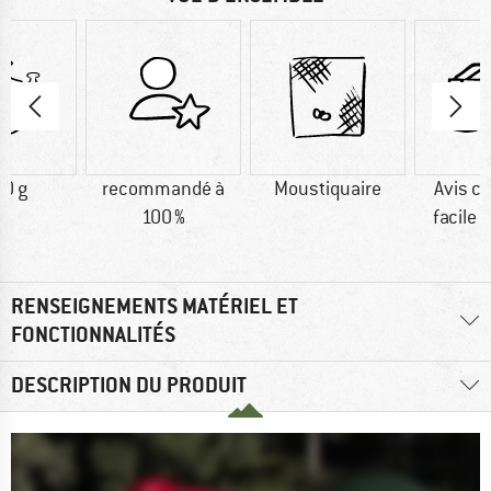
0 g
recommandé à
Moustiquaire
Avis cl
100 %
facile 
RENSEIGNEMENTS MATÉRIEL ET
FONCTIONNALITÉS
DESCRIPTION DU PRODUIT