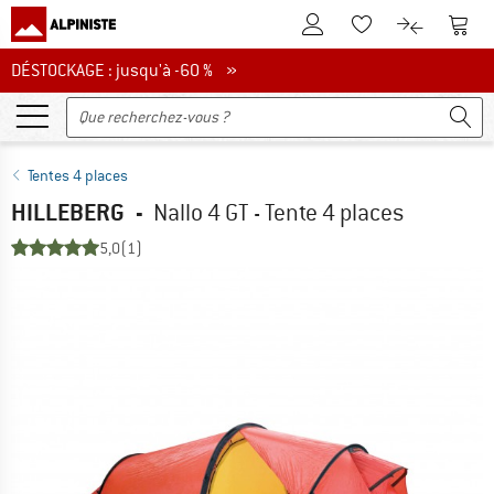
Vers le compte client
Vers 
Vers la liste d'env
Vers le com
DÉSTOCKAGE : jusqu'à -60 %
DÉSTOCKAGE : jusqu'à -60 % »
Tentes 4 places
HILLEBERG
-
Nallo 4 GT - Tente 4 places
5,0
(1)