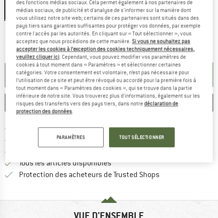
des fonctions médias sociaux. Cela permet également à nos partenaires de
médias sociaux, de publicité et d'analyse de s'informer sur la manière dont
vous utilisez notre site web; certains de ces partenaires sont situés dans des
pays tiers sans garanties suffisantes pour protéger vos données, par exemple
Le lien s'ouvre dans une boîte d'inf
Délai de livraison: 3-5 jours ouvrables
contre l'accès par les autorités. En cliquant sur « Tout sélectionner », vous
acceptez que nous procédions de cette manière.
Si vous ne souhaitez pas
Plus que 1 article en stock !
accepter les cookies à l’exception des cookies techniquement nécessaires,
Quantité:
veuillez cliquer ici
. Cependant, vous pouvez modifier vos paramètres de
cookies à tout moment dans « Paramètres » et sélectionner certaines
catégories. Votre consentement est volontaire, n’est pas nécessaire pour
AJOUTER AU PANIER
l’utilisation de ce site et peut être révoqué ou accordé pour la première fois à
tout moment dans « Paramètres des cookies », qui se trouve dans la partie
inférieure de notre site. Vous trouverez plus d'informations, également sur les
ENREGISTRER
COMPARER
risques des transferts vers des pays tiers, dans notre
déclaration de
protection des données
.
Trouve les infos sur la livrais
Livraison gratuite dès 69 € (FR)
PARAMÈTRES
TOUT SÉLECTIONNER
Trouve les informations de paiemen
Droit de retour de 100 jours
> 4 000 000 clients satisfaits
Tous les articles disponibles
Trouve toutes les i
Protection des acheteurs de Trusted Shops
VUE D'ENSEMBLE