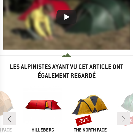
LES ALPINISTES AYANT VU CET ARTICLE ONT
ÉGALEMENT REGARDÉ
-20 %
-70
Remise
Rem
MARQUE
MARQUE
 FACE
HILLEBERG
THE NORTH FACE