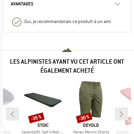
AVANTAGES
Oui, je recommanderais ce produit à un ami
LES ALPINISTES AYANT VU CET ARTICLE ONT
ÉGALEMENT ACHETÉ
Jus
-35 %
-30 %
Remise
Remise
Rem
QUE
MARQUE
MARQUE
C
STOIC
DEVOLD
Article
Article
Article
 Pillow
HaverdalSt. Self Inflating Mat
Herøy Merino Shorts
NijakSt. II 