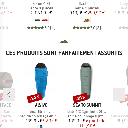
Article
Article
Artic
 4P
Keron 4 GT
Bastion 4
Laug
group
Product group
Product group
Prod
laces
Tente 4 places
Tente 4 places
Tent
ix
ix réduit
Prix
Prix
Prix réduit
67,96 €
2.054,95 €
949,95 €
759,96 €
2.199,9
0,0
(
0
)
5,0
(
1
)
5,0
(
2
)
CES PRODUITS SONT PARFAITEMENT ASSORTIS
 -25 %
-30 %
-20 %
-22
Remise
Remise
Rem
MARQUE
MARQUE
 FACE
ALVIVO
SEA TO SUMMIT
Article
Article
Ar
Canister
Ibex Ultra Light
Boab -1°C Synthetic Sleeping Bag
Ib
oup
Product group
Product group
Product g
oilette
Sac de couchage en duvet
Sac de couchage synthétique
Sac de cou
ix
ix réduit
Prix
Prix réduit
Prix
Prix réduit
artir de
139,95 €
97,97 €
139,95 €
à partir de
189,9
 €
111,96 €