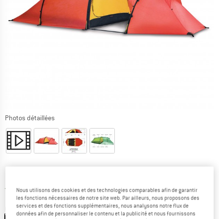
Photos détaillées
Prix:
1559,95
€
TVA incl.
France. Informations sur les frais de l
Livraison gratuite
(FR)
Nous utilisons des cookies et des technologies comparables afin de garantir
les fonctions nécessaires de notre site web. Par ailleurs, nous proposons des
services et des fonctions supplémentaires, nous analysons notre flux de
Couleur:
Red
données afin de personnaliser le contenu et la publicité et nous fournissons