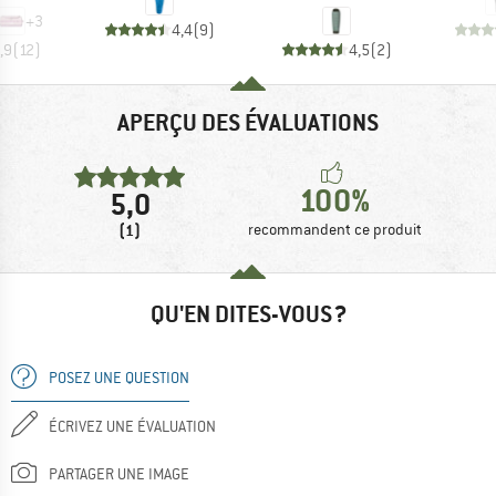
+
3
4,4
(
9
)
,9
(
12
)
4,5
(
2
)
APERÇU DES ÉVALUATIONS
100%
5,0
(1)
recommandent ce produit
QU'EN DITES-VOUS ?
POSEZ UNE QUESTION
ÉCRIVEZ UNE ÉVALUATION
PARTAGER UNE IMAGE