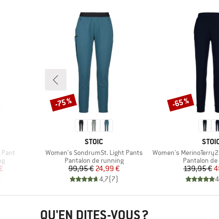
-75 %
-65 %
Remise
Remise
MARQUE
MAR
STOIC
STOI
Article
Article
 Pant
Women's SondrumSt. Light Pants
Women's MerinoTerry285 A
Product group
Product gro
ng
Pantalon de running
Pantalon de 
duit
Prix
Prix réduit
Pr
Pr
€
99,95 €
24,99 €
139,95 €
4
)
4,7
(
7
)
4
QU'EN DITES-VOUS ?