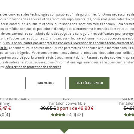
s des cookies et des technologies comparables afin de garantir les fonctions nécessaires de
, nous proposons des services et des fonctions supplémentaires, nous analysons notre flux d
ser le contenu et la publicité et nous fournissons des fonctions médias sociaux. Cela perme
es de médias sociaux, de publicité et d'analyse de s'informer sur la manière dont vous utilise
s de ces partenaires sont situés dans des pays tiers sans garanties suffisantes pour protég
ontre l'accès par les autorités. En cliquant sur « Tout sélectionner », vous acceptez que no
e.
Si vous ne souhaitez pas accepter les cookies à l’exception des cookies techniquement n
er ici
. Cependant, vous pouvez modifier vos paramètres de cookies à tout moment dans « Pa
certaines catégories. Votre consentement est volontaire, n’est pas nécessaire pour l’utilisati
oqué ou accordé pour la première fois à tout moment dans « Paramètres des cookies », qui se
eure de notre site. Vous trouverez plus d'informations, également sur les risques des transfe
Jusqu'à -50 %
-25 %
Remise
Remise
otre
déclaration de protection des données
.
+
1
PARAMÈTRES
TOUT SÉLECTIONNER
QUE
C
MARQUE
MAIER SPORTS
mance 2in1 Shorts II
Article
Trave
Article
Kid's 
roup
unning
Product group
Pantalon convertible
Product
Pantalo
ix
ix réduit
5,47 €
99,95 €
à partir de
Prix
Prix réduit
49,98 €
54,9
5,0
(
4
)
4,0
(
47
)