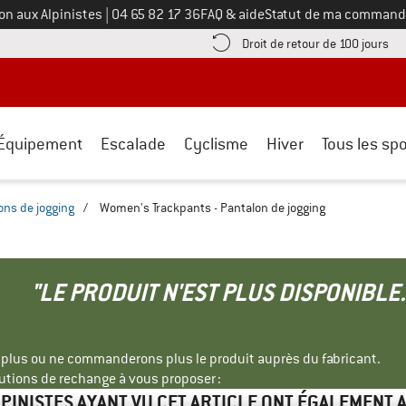
Appelez-nous au
on aux Alpinistes
|
04 65 82 17 36
FAQ & aide
Statut de ma command
e les informations de paiement ici ! Ouvre une boîte d'information
Tro
Droit de retour de 100 jours
Équipement
Escalade
Cyclisme
Hiver
Tous les spo
ons de jogging
/
Women's Trackpants - Pantalon de jogging
"LE PRODUIT N'EST PLUS DISPONIBLE.
s plus ou ne commanderons plus le produit auprès du fabricant.
tions de rechange à vous proposer :
LPINISTES AYANT VU CET ARTICLE ONT ÉGALEMENT 