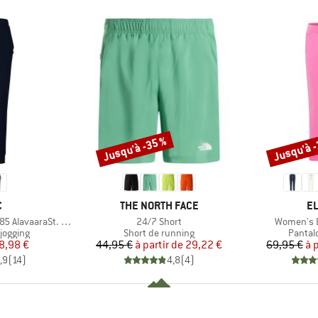
Jusqu'à -35 %
Jusqu'à 
Remise
Remise
QUE
MARQUE
M
C
THE NORTH FACE
E
Article
Article
lavaaraSt. Pants
24/7 Short
Women's B
up
Product group
Produc
jogging
Short de running
Pantal
ix
ix réduit
Prix
Prix réduit
8,98 €
44,95 €
à partir de
29,22 €
69,95 €
à 
,9
(
14
)
4,8
(
4
)