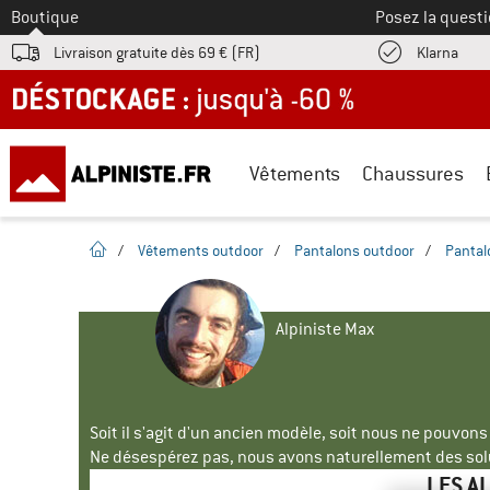
Vers le
Boutique
Posez la questi
Trouv
Livraison gratuite dès 69 € (FR)
Klarna
DÉSTOCKAGE : jusqu'à -60 %
Vêtements
Chaussures
Page d'accueil
/
Vêtements outdoor
/
Pantalons outdoor
/
Pantal
Alpiniste Max
Soit il s'agit d'un ancien modèle, soit nous ne pouvon
Ne désespérez pas, nous avons naturellement des solu
LES A