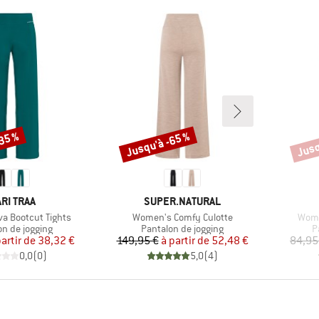
-35 %
Jusqu'à -65 %
Jusq
Remise
Remi
RQUE
MARQUE
RI TRAA
SUPER.NATURAL
Article
Artic
a Bootcut Tights
Women's Comfy Culotte
Wome
t group
Product group
P
on de jogging
Pantalon de jogging
P
Prix
Prix réduit
Prix
Prix réduit
partir de
38,32 €
149,95 €
à partir de
52,48 €
84,95
0,0
(
0
)
5,0
(
4
)