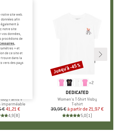
 notre site web.
e données afin
t également à
z notre site
er vos données,
us procédions de
écessaires,
ramètres » et
on de ce site et
 trouve dans la
rts vers des pays
Jusqu'à -45 %
Remise
+
2
MARQUE
VAUDE
MARQUE
DEDICATED
Grody Pants V
Article
Women's T-Shirt Visby
 group
n imperméable
Product group
T-shirt
5 €
Prix
Prix réduit
41,21 €
39,95 €
à partir de
Prix
Prix réduit
21,97 €
4,9
(
8
)
5,0
(
1
)