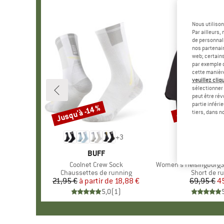
Nous utilison
Par ailleurs
de personnali
nos partenair
web; certain
par exemple c
cette manièr
veuillez cliqu
sélectionner 
peut être rév
partie inféri
Jusqu'à -14 %
-35 %
Remise
Remise
tiers, dans n
+
3
MARQUE
BUFF
MAR
STOI
Article
Coolnet Crew Sock
Article
Women's HelsingborgSt. Perfor
Product group
Chaussettes de running
Product g
Short de r
21,95 €
à partir de
Prix
Prix réduit
18,88 €
69,95 €
Pr
Pr
4
5,0
(
1
)