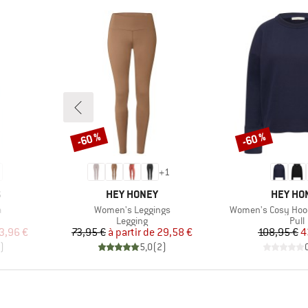
-60 %
-60 %
Remise
Remise
+
1
MARQUE
MARQUE
S
HEY HONEY
HEY HO
Article
Article
a
Women's Leggings
Women's Cosy Hood
oup
Product group
Prod
Legging
Pull
duit
Prix
Prix réduit
Pr
Pr
3,96 €
73,95 €
à partir de
29,58 €
108,95 €
4
)
5,0
(
2
)