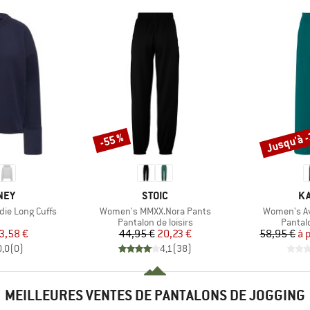
Jusqu'à 
-55 %
Remise
Remise
MARQUE
MA
NEY
STOIC
KA
Article
Article
ie Long Cuffs
Women's MMXX.Nora Pants
Women's Av
uct group
Product group
Produc
Pantalon de loisirs
Pantal
ix
ix réduit
Prix
Prix réduit
3,58 €
44,95 €
20,23 €
58,95 €
à 
0,0
(
0
)
4,1
(
38
)
MEILLEURES VENTES DE PANTALONS DE JOGGING