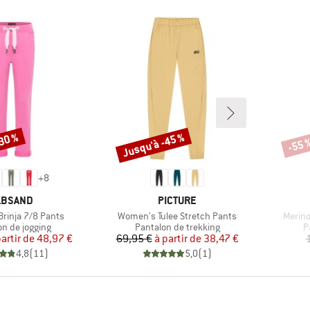
-30 %
Jusqu'à -45 %
-55 
Remise
Remi
+
8
ARQUE
MARQUE
LBSAND
PICTURE
Article
Article
rinja 7/8 Pants
Women's Tulee Stretch Pants
Merino
t group
Product group
P
on de jogging
Pantalon de trekking
P
Prix
Prix réduit
Prix
Prix réduit
partir de
48,97 €
69,95 €
à partir de
38,47 €
4,8
(
11
)
5,0
(
1
)