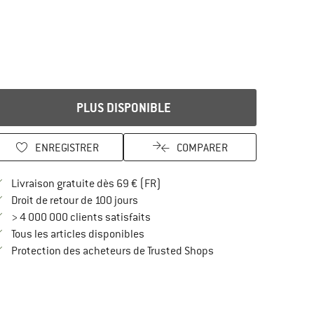
PLUS DISPONIBLE
ENREGISTRER
COMPARER
Trouve les infos sur la livraison 
Livraison gratuite dès 69 € (FR)
Trouve les informations de paiement i
Droit de retour de 100 jours
> 4 000 000 clients satisfaits
Tous les articles disponibles
Trouve toutes les infos
Protection des acheteurs de Trusted Shops