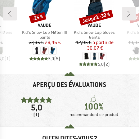
Jusqu'à -30 %
-25 %
-30
Remise
Remise
Rem
QUE
MARQUE
MARQUE
A
VAUDE
VAUDE
Article
Article
Article
Mittens
Kid's Snow Cup Mitten III
Kid's Snow Cup Gloves
Kid's 
ct group
Product group
Product group
s
Gants
Gants
ix
Prix
Prix réduit
Prix
Prix réduit
 €
37,95 €
28,46 €
42,95 €
à partir de
19,9
30,07 €
5,0
(
1
)
5,0
(
5
)
5,0
(
2
)
APERÇU DES ÉVALUATIONS
100%
5,0
(1)
recommandent ce produit
QU'EN DITES-VOUS ?