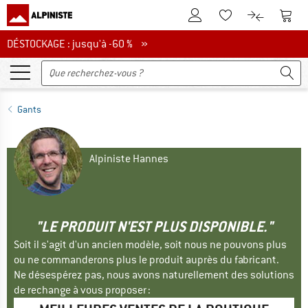
Vers le compte client
Vers 
Vers la liste d'env
Vers le com
DÉSTOCKAGE : jusqu'à -60 %
DÉSTOCKAGE : jusqu'à -60 % »
Gants
Alpiniste Hannes
"LE PRODUIT N'EST PLUS DISPONIBLE."
Soit il s'agit d'un ancien modèle, soit nous ne pouvons plus
ou ne commanderons plus le produit auprès du fabricant.
Ne désespérez pas, nous avons naturellement des solutions
de rechange à vous proposer :