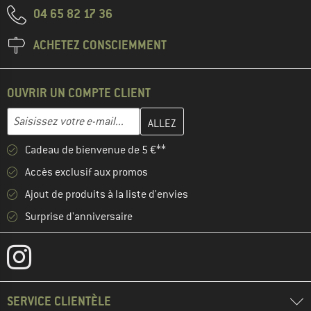
04 65 82 17 36
ACHETEZ CONSCIEMMENT
OUVRIR UN COMPTE CLIENT
Entrez votre adresse e-mail ici et créez votre compte client à la 
Adresse e-mail
Cadeau de bienvenue de 5 €**
Accès exclusif aux promos
Ajout de produits à la liste d'envies
Surprise d'anniversaire
SERVICE CLIENTÈLE