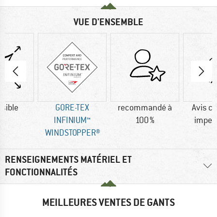
VUE D'ENSEMBLE
sible
GORE-TEX
recommandé à
Avis cl
INFINIUM™
100 %
imper
WINDSTOPPER®
RENSEIGNEMENTS MATÉRIEL ET
FONCTIONNALITÉS
MEILLEURES VENTES DE GANTS