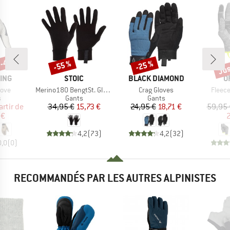
 -45 %
Jus
-55 %
-25 %
Remise
Remise
Rem
MARQUE
MARQUE
M
ING
STOIC
BLACK DIAMOND
O
Article
Article
Article
love
Merino180 BengtSt. Glove
Crag Gloves
Fleece
ct group
Product group
Product group
s
Gants
Gants
ix
ix réduit
Prix
Prix réduit
Prix
Prix réduit
artir de
34,95 €
15,73 €
24,95 €
18,71 €
59,95 
 €
2
4,2
(
73
)
4,2
(
32
)
0,0
(
0
)
RECOMMANDÉS PAR LES AUTRES ALPINISTES