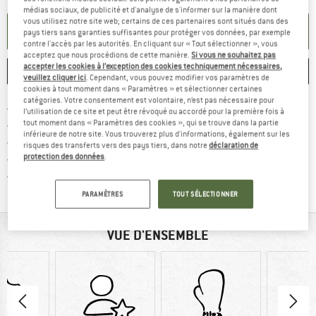
médias sociaux, de publicité et d'analyse de s'informer sur la manière dont
vous utilisez notre site web; certains de ces partenaires sont situés dans des
PARAMÉTRER ALERTE
pays tiers sans garanties suffisantes pour protéger vos données, par exemple
contre l'accès par les autorités. En cliquant sur « Tout sélectionner », vous
acceptez que nous procédions de cette manière.
Si vous ne souhaitez pas
accepter les cookies à l’exception des cookies techniquement nécessaires,
ENREGISTRER
COMPARER
veuillez cliquer ici
. Cependant, vous pouvez modifier vos paramètres de
cookies à tout moment dans « Paramètres » et sélectionner certaines
catégories. Votre consentement est volontaire, n’est pas nécessaire pour
Trouve les infos sur la livrais
Livraison gratuite dès 69 € (FR)
l’utilisation de ce site et peut être révoqué ou accordé pour la première fois à
Trouve les informations de paiemen
tout moment dans « Paramètres des cookies », qui se trouve dans la partie
Droit de retour de 100 jours
inférieure de notre site. Vous trouverez plus d'informations, également sur les
> 4 000 000 clients satisfaits
risques des transferts vers des pays tiers, dans notre
déclaration de
protection des données
.
Tous les articles disponibles
Trouve toutes les i
Protection des acheteurs de Trusted Shops
PARAMÈTRES
TOUT SÉLECTIONNER
VUE D'ENSEMBLE