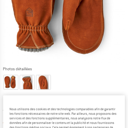
Photos détaillées
Prix:
109,95
€
TVA incl.
Nous utilisons des cookies et des technologies comparables afin de garantir
France. Informations sur les frais de l
Livraison gratuite
(FR)
les fonctions nécessaires de notre site web. Par ailleurs, nous proposons des
services et des fonctions supplémentaires, nous analysons notre flux de
Le lien s'ouvre dans une boîte d'informa
Article momentanément épuisé;
données afin de personnaliser le contenu et la publicité et nous fournissons
des fonctions médias sociaux. Cela permet également à nos partenaires de