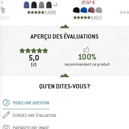
 €
27,97 €
+
2
5,0
(
8
)
5,0
(
3
)
5,0
(
1
)
APERÇU DES ÉVALUATIONS
100%
5,0
(2)
recommandent ce produit
QU'EN DITES-VOUS ?
POSEZ UNE QUESTION
ÉCRIVEZ UNE ÉVALUATION
PARTAGER UNE IMAGE