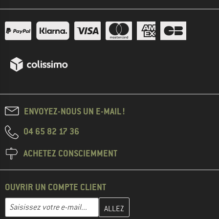
ENVOYEZ-NOUS UN E-MAIL !
04 65 82 17 36
ACHETEZ CONSCIEMMENT
OUVRIR UN COMPTE CLIENT
Entrez votre adresse e-mail ici et créez votre compte client à la 
Adresse e-mail