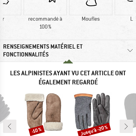
ir
recommandé à
Moufles
La
100 %
RENSEIGNEMENTS MATÉRIEL ET
FONCTIONNALITÉS
LES ALPINISTES AYANT VU CET ARTICLE ONT
ÉGALEMENT REGARDÉ
Jusqu'à -20 %
-10 %
Remise
Remise