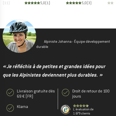
,8
(
11
)
5,0
(
1
)
5,0
(
3
)
Alpiniste Johanna - Équipe développement
durable
« Je réfléchis à de petites et grandes idées pour
que les Alpinistes deviennent plus durables. »
Livraison gratuite dès
Droit de retour de 100
69 € (FR)
jours
Klarna
L' évaluation de
1.679 clients