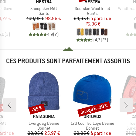
MARQUE
MARQUE
M
OOL
HESTRA
HESTRA
H
Article
Article
Article
e Glove
Sheepskin Mitt
Deerskin Wool Tricot
Windbreaker
ct group
Product group
Product group
s
Gants
Gants
ix
ix réduit
Prix
Prix réduit
Prix
Prix réduit
4,72 €
109,95 €
98,96 €
94,95 €
à partir de
7
75,96 €
5,0
(
3
)
4,9
(
7
)
4,3
(
23
)
CES PRODUITS SONT PARFAITEMENT ASSORTIS
Jusqu'à -30 %
-10 %
-35 %
-25
Remise
Remise
Rem
UE
MARQUE
MARQUE
M
RA
PATAGONIA
ORTOVOX
C
Article
Article
Art
Mitt
Everyday Beanie
120 Cool Tec Logo Beanie
Toe
ct group
Product group
Product group
Prod
s
Bonnet
Bonnet
Sur-
ix
ix réduit
Prix
Prix réduit
Prix
Prix réduit
artir de
39,95 €
25,97 €
39,95 €
à partir de
24,9