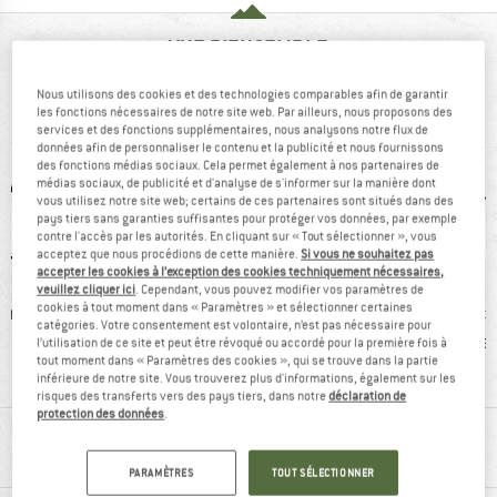
VUE D'ENSEMBLE
Gants en cuir fortement préformés avec Gore
Nous utilisons des cookies et des technologies comparables afin de garantir
les fonctions nécessaires de notre site web. Par ailleurs, nous proposons des
Windstopper
services et des fonctions supplémentaires, nous analysons notre flux de
données afin de personnaliser le contenu et la publicité et nous fournissons
des fonctions médias sociaux. Cela permet également à nos partenaires de
médias sociaux, de publicité et d'analyse de s'informer sur la manière dont
vous utilisez notre site web; certains de ces partenaires sont situés dans des
pays tiers sans garanties suffisantes pour protéger vos données, par exemple
contre l'accès par les autorités. En cliquant sur « Tout sélectionner », vous
acceptez que nous procédions de cette manière.
Si vous ne souhaitez pas
accepter les cookies à l’exception des cookies techniquement nécessaires,
veuillez cliquer ici
. Cependant, vous pouvez modifier vos paramètres de
cookies à tout moment dans « Paramètres » et sélectionner certaines
ir
GORE-TEX
recommandé à
Avis cl
catégories. Votre consentement est volontaire, n’est pas nécessaire pour
INFINIUM™
95 %
bonne 
l’utilisation de ce site et peut être révoqué ou accordé pour la première fois à
tout moment dans « Paramètres des cookies », qui se trouve dans la partie
WINDSTOPPER®
inférieure de notre site. Vous trouverez plus d'informations, également sur les
risques des transferts vers des pays tiers, dans notre
déclaration de
protection des données
.
RENSEIGNEMENTS MATÉRIEL ET
FONCTIONNALITÉS
PARAMÈTRES
TOUT SÉLECTIONNER