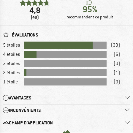
95%
4,8
(40)
recommandent ce produit
ÉVALUATIONS
5 étoiles
(33)
4 étoiles
(6)
3 étoiles
(0)
2 étoiles
(1)
1 étoile
(0)
AVANTAGES
INCONVÉNIENTS
CHAMP D'APPLICATION