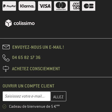
ENVOYEZ-NOUS UN E-MAIL !
04 65 82 17 36
ACHETEZ CONSCIEMMENT
OUVRIR UN COMPTE CLIENT
Entrez votre adresse e-mail ici et créez votre compte client à la 
Adresse e-mail
Cadeau de bienvenue de 5 €**