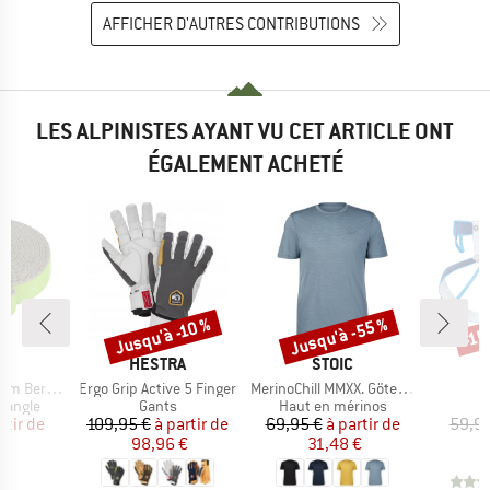
AFFICHER D'AUTRES CONTRIBUTIONS
LES ALPINISTES AYANT VU CET ARTICLE ONT
ÉGALEMENT ACHETÉ
Jusqu'à -55 %
Jusqu'à -10 %
-15
Remise
Remise
Rem
QUE
MARQUE
MARQUE
N
HESTRA
STOIC
Article
Article
unde Edition
Ergo Grip Active 5 Finger
MerinoChill MMXX. Göteborg Print Tee
oup
Product group
Product group
P
sangle
Gants
Haut en mérinos
B
ix
ix réduit
Prix
Prix réduit
Prix
Prix réduit
rtir de
109,95 €
à partir de
69,95 €
à partir de
59,95
€
98,96 €
31,48 €