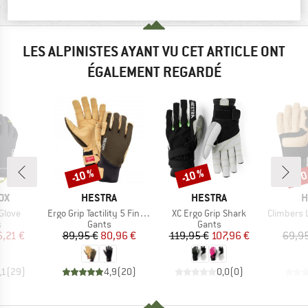
DESCRIPTION DU PRODUIT
LES ALPINISTES AYANT VU CET ARTICLE ONT
ÉGALEMENT REGARDÉ
-30
-10 %
-10 %
Remise
Remise
Rem
E
MARQUE
MARQUE
M
OX
HESTRA
HESTRA
H
Article
Article
Article
 Glove
Ergo Grip Tactility 5 Finger
XC Ergo Grip Shark
Climbers Li
ct group
Product group
Product group
s
Gants
Gants
ix
ix réduit
Prix
Prix réduit
Prix
Prix réduit
,21 €
89,95 €
80,96 €
119,95 €
107,96 €
69,95
,1
(
29
)
4,9
(
20
)
0,0
(
0
)