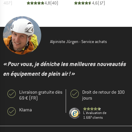
7
(
407
)
4,8
(
40
)
4,6
(
17
)
Alpiniste Jürgen - Service achats
« Pour vous, je déniche les meilleures nouveautés
en équipement de plein air ! »
Livraison gratuite dès
Droit de retour de 100
69 € (FR)
jours
Klarna
L' évaluation de
1.687 clients