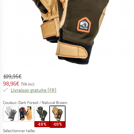
Prix initial :
Prix:
109,95
€
98,96
€
TVA incl.
France. Informations sur les frais de l
Livraison gratuite
(FR)
Couleur:
Dark Forest / Natural Brown
-10 %
-10 %
Sélectionner taille: