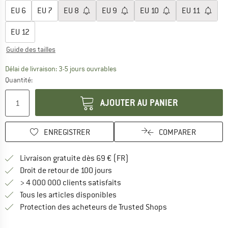
EU
6
EU
7
EU
8
EU
9
EU
10
EU
11
EU
12
Guide des tailles
Le lien s'ouvre dans une boîte d'inf
Délai de livraison: 3-5 jours ouvrables
Quantité:
AJOUTER AU PANIER
ENREGISTRER
COMPARER
Trouve les infos sur la livrais
Livraison gratuite dès 69 € (FR)
Trouve les informations de paiemen
Droit de retour de 100 jours
> 4 000 000 clients satisfaits
Tous les articles disponibles
Trouve toutes les i
Protection des acheteurs de Trusted Shops