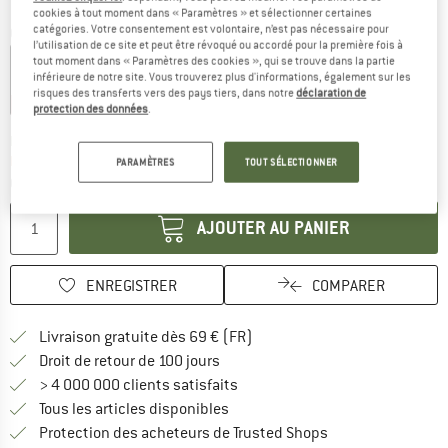
cookies à tout moment dans « Paramètres » et sélectionner certaines
catégories. Votre consentement est volontaire, n’est pas nécessaire pour
Couleur:
Heron / Black
l’utilisation de ce site et peut être révoqué ou accordé pour la première fois à
tout moment dans « Paramètres des cookies », qui se trouve dans la partie
inférieure de notre site. Vous trouverez plus d'informations, également sur les
risques des transferts vers des pays tiers, dans notre
déclaration de
-20 %
-20 %
-26 %
protection des données
.
Le lien s'ouvre dans une boîte
Délai de livraison: 3-5 jours ouvrables
Plus que 1 article en stock !
PARAMÈTRES
TOUT SÉLECTIONNER
Quantité:
AJOUTER AU PANIER
ENREGISTRER
COMPARER
Trouve les infos sur la livrais
Livraison gratuite dès 69 € (FR)
Trouve les informations de paiemen
Droit de retour de 100 jours
> 4 000 000 clients satisfaits
Tous les articles disponibles
Trouve toutes les i
Protection des acheteurs de Trusted Shops