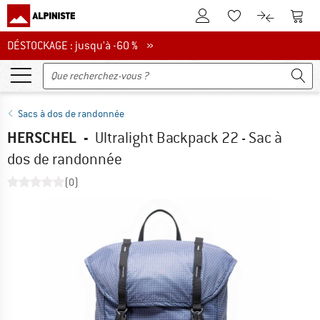
Vers le compte client
Vers 
Vers la liste d'env
Vers le com
DÉSTOCKAGE : jusqu'à -60 %
DÉSTOCKAGE : jusqu'à -60 % »
Sacs à dos de randonnée
HERSCHEL
-
Ultralight Backpack 22 - Sac à
dos de randonnée
(0)