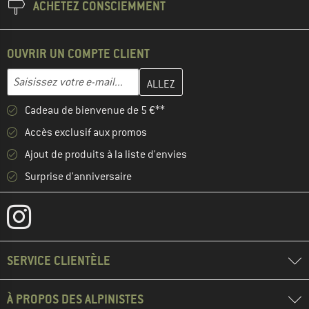
ACHETEZ CONSCIEMMENT
OUVRIR UN COMPTE CLIENT
Entrez votre adresse e-mail ici et créez votre compte client à la 
Adresse e-mail
Cadeau de bienvenue de 5 €**
Accès exclusif aux promos
Ajout de produits à la liste d'envies
Surprise d'anniversaire
SERVICE CLIENTÈLE
À PROPOS DES ALPINISTES