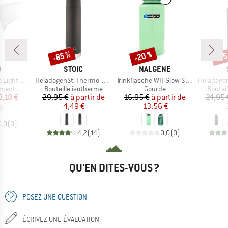
-85 %
-20 %
-85
Remise
Remise
Rem
QUE
MARQUE
MARQUE
O
STOIC
NALGENE
Article
Article
Article
ht 2 Pack
HeladagenSt. Thermo Bottle
Trinkflasche WH Glow Sustain
HeladagenSt. Insulated
roup
Product group
Product group
Produc
ement
Bouteille isotherme
Gourde
Boutei
ix
ix réduit
Prix
Prix réduit
Prix
Prix réduit
8,18 €
29,95 €
à partir de
16,95 €
à partir de
24,95 
4,49 €
13,56 €
0,0
(
0
)
4,2
(
14
)
0,0
(
0
)
QU'EN DITES-VOUS ?
POSEZ UNE QUESTION
ÉCRIVEZ UNE ÉVALUATION