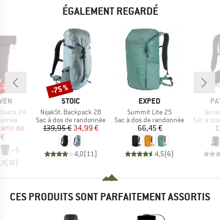
ÉGALEMENT REGARDÉ
 -20 %
-75 %
Remise
MARQUE
MARQUE
MA
ÄVEN
STOIC
EXPED
PA
Article
Article
Articl
ldsack 24
NijakSt. Backpack 28
Summit Lite 25
Terra
oup
Product group
Product group
Product 
ournée
Sac à dos de randonnée
Sac à dos de randonnée
Sac à do
ix
ix réduit
Prix
Prix réduit
Prix
artir de
139,95 €
34,99 €
66,45 €
1
 €
+
5
4,0
(
11
)
4,5
(
6
)
,9
(
16
)
CES PRODUITS SONT PARFAITEMENT ASSORTIS