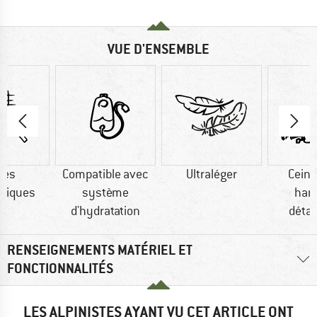
VUE D'ENSEMBLE
res
Compatible avec
Ultraléger
Ceint
tiques
système
han
d'hydratation
déta
RENSEIGNEMENTS MATÉRIEL ET
FONCTIONNALITÉS
LES ALPINISTES AYANT VU CET ARTICLE ONT