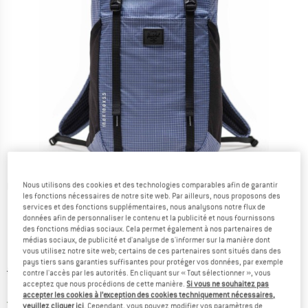
Nous utilisons des cookies et des technologies comparables afin de garantir
Photos détaillées
les fonctions nécessaires de notre site web. Par ailleurs, nous proposons des
services et des fonctions supplémentaires, nous analysons notre flux de
données afin de personnaliser le contenu et la publicité et nous fournissons
des fonctions médias sociaux. Cela permet également à nos partenaires de
médias sociaux, de publicité et d'analyse de s'informer sur la manière dont
vous utilisez notre site web; certains de ces partenaires sont situés dans des
pays tiers sans garanties suffisantes pour protéger vos données, par exemple
Prix initial :
Prix:
89,95
€
contre l'accès par les autorités. En cliquant sur « Tout sélectionner », vous
acceptez que nous procédions de cette manière.
Si vous ne souhaitez pas
71,96
€
TVA incl.
accepter les cookies à l’exception des cookies techniquement nécessaires,
France. Informations sur les frais de l
Livraison gratuite
(FR)
veuillez cliquer ici
. Cependant, vous pouvez modifier vos paramètres de