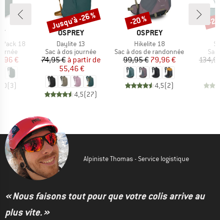
Jusqu'à -26 %
-20 %
-20
Remise
Remise
Rem
UE
MARQUE
MARQUE
M
EY
OSPREY
OSPREY
O
Article
Article
Ar
ff Pack 18
Daylite 13
Hikelite 18
Sy
oup
Product group
Product group
Prod
ournée
Sac à dos journée
Sac à dos de randonnée
Sac 
ix
ix réduit
Prix
Prix réduit
Prix
Prix réduit
9,96 €
74,95 €
à partir de
99,95 €
79,96 €
134,9
55,46 €
5,0
(
3
)
4,5
(
2
)
4,5
(
27
)
Alpiniste Thomas - Service logistique
« Nous faisons tout pour que votre colis arrive au
plus vite. »