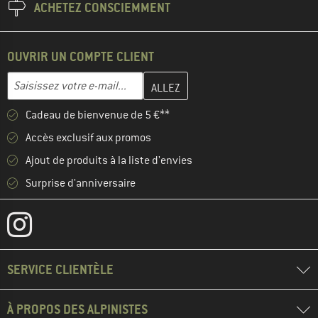
ACHETEZ CONSCIEMMENT
OUVRIR UN COMPTE CLIENT
Entrez votre adresse e-mail ici et créez votre compte client à la 
Adresse e-mail
Cadeau de bienvenue de 5 €**
Accès exclusif aux promos
Ajout de produits à la liste d'envies
Surprise d'anniversaire
SERVICE CLIENTÈLE
À PROPOS DES ALPINISTES