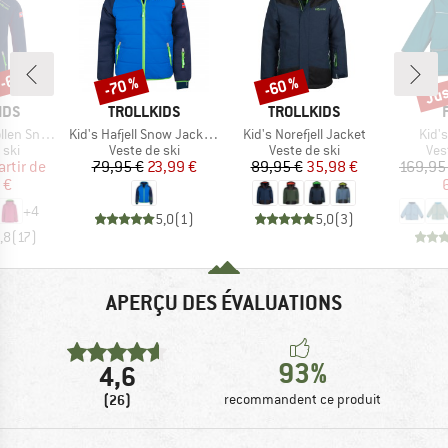
 -60 %
Jus
-70 %
-60 %
Remise
Remise
Rem
E
MARQUE
MARQUE
IDS
TROLLKIDS
TROLLKIDS
Article
Article
Artic
 Jacket Pro
Kid's Hafjell Snow Jacket XT
Kid's Norefjell Jacket
Kid's
 group
Product group
Product group
Pro
 ski
Veste de ski
Veste de ski
Ves
ix
ix réduit
Prix
Prix réduit
Prix
Prix réduit
artir de
79,95 €
23,99 €
89,95 €
35,98 €
169,95
 €
+
4
5,0
(
1
)
5,0
(
3
)
,8
(
17
)
APERÇU DES ÉVALUATIONS
93%
4,6
(26)
recommandent ce produit