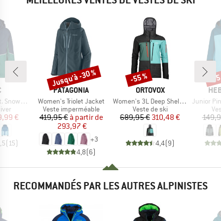
Jusqu'à -30 %
-55 %
-55
Remise
Remise
Rem
QUE
MARQUE
MARQUE
MAR
C
PATAGONIA
ORTOVOX
HEB
Article
Article
Article
now Jacket
Women's Triolet Jacket
Women's 3L Deep Shell Jacket
Junior Pinu
group
Product group
Product group
Pro
iver
Veste imperméable
Veste de ski
Ves
ix
ix réduit
Prix
Prix réduit
Prix
Prix réduit
9,99 €
419,95 €
à partir de
689,95 €
310,48 €
149,9
293,97 €
+
3
,5
(
15
)
4,4
(
9
)
4,8
(
6
)
RECOMMANDÉS PAR LES AUTRES ALPINISTES