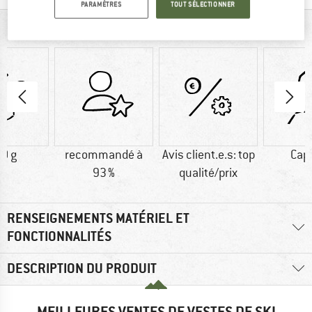
PARAMÈTRES
TOUT SÉLECTIONNER
VUE D'ENSEMBLE
0 g
recommandé à
Avis client.e.s: top
Cap
93 %
qualité/prix
RENSEIGNEMENTS MATÉRIEL ET
FONCTIONNALITÉS
DESCRIPTION DU PRODUIT
MEILLEURES VENTES DE VESTES DE SKI