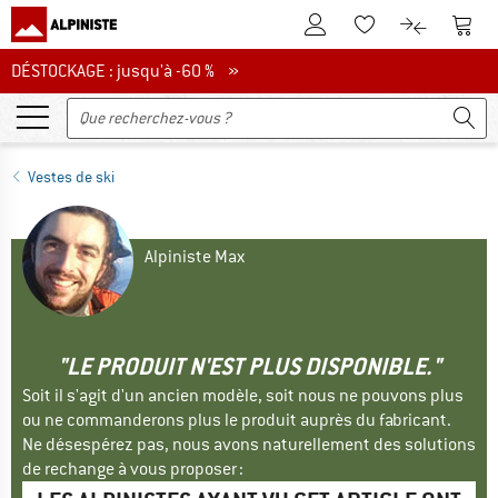
Vers le compte client
Vers 
Vers la liste d'env
Vers le com
DÉSTOCKAGE : jusqu'à -60 %
DÉSTOCKAGE : jusqu'à -60 % »
Vestes de ski
Alpiniste Max
"LE PRODUIT N'EST PLUS DISPONIBLE."
Soit il s'agit d'un ancien modèle, soit nous ne pouvons plus
ou ne commanderons plus le produit auprès du fabricant.
Ne désespérez pas, nous avons naturellement des solutions
de rechange à vous proposer :