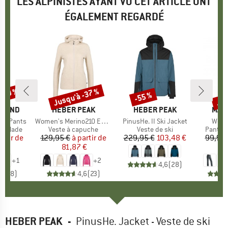
LES ALPINISTES AYANT VU CET ARTICLE ONT
ÉGALEMENT REGARDÉ
 -40 %
Jusqu'à -37 %
Jus
-55 %
Remise
Remise
Rem
AMOND
MARQUE
HEBER PEAK
MARQUE
HEBER PEAK
MAR
MAIE
on Pants
Article
Women's Merino210 EvergreenHe. Zip Hoody
Article
PinusHe. II Ski Jacket
Articl
Wome
up
scalade
Product group
Veste à capuche
Product group
Veste de ski
Produc
Pantalo
artir de
ix
ix réduit
129,95 €
à partir de
Prix
Prix réduit
229,95 €
Prix
Prix réduit
103,48 €
99,95 
 €
81,87 €
5
+
1
+
2
4,6
(
28
)
4,8
(
8
)
4,6
(
23
)
HEBER PEAK
-
PinusHe. Jacket - Veste de ski