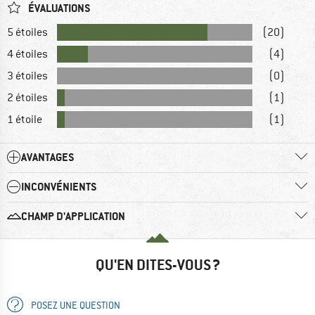
ÉVALUATIONS
5 étoiles
(20)
4 étoiles
(4)
3 étoiles
(0)
2 étoiles
(1)
1 étoile
(1)
AVANTAGES
INCONVÉNIENTS
CHAMP D'APPLICATION
QU'EN DITES-VOUS ?
POSEZ UNE QUESTION