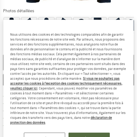
Photos détaillées
Nous utilisons des cookies et des technologies comparables afin de garantir
les fonctions nécessaires de notre site web. Par ailleurs, nous proposons des
services et des fonctions supplémentaires, nous analysons notre flux de
données afin de personnaliser le contenu et la publicité et nous fournissons
des fonctions médias sociaux. Cela permet également à nos partenaires de
médias sociaux, de publicité et d'analyse de s'informer sur la manière dont
PLUS DISPONIBLE
vous utilisez notre site web; certains de ces partenaires sont situés dans des
pays tiers sans garanties suffisantes pour protéger vos données, par exemple
contre l'accès par les autorités. En cliquant sur « Tout sélectionner », vous
acceptez que nous procédions de cette manière.
Si vous ne souhaitez pas
ENREGISTRER
COMPARER
accepter les cookies à l’exception des cookies techniquement nécessaires,
veuillez cliquer ici
. Cependant, vous pouvez modifier vos paramètres de
cookies à tout moment dans « Paramètres » et sélectionner certaines
Trouve les infos sur la livrais
Livraison gratuite dès 69 € (FR)
catégories. Votre consentement est volontaire, n’est pas nécessaire pour
Trouve les informations de paiemen
Droit de retour de 100 jours
l’utilisation de ce site et peut être révoqué ou accordé pour la première fois à
tout moment dans « Paramètres des cookies », qui se trouve dans la partie
> 4 000 000 clients satisfaits
inférieure de notre site. Vous trouverez plus d'informations, également sur les
Tous les articles disponibles
risques des transferts vers des pays tiers, dans notre
déclaration de
protection des données
.
Trouve toutes les i
Protection des acheteurs de Trusted Shops