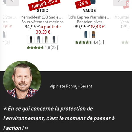
Jusqu'à -55 %
-25 %
-85
Remise
Remise
Rem
QUE
MARQUE
MARQUE
C
STOIC
VAUDE
Article
Article
Article
t. II Hoody
MerinoMesh150 SadjemSt. Long Pants
Kid's Caprea Warmlined Pants III
MountainWool12
group
Product group
Product group
Produc
lante
Sous-vêtement mérinos
Pantalon hiver
Veste 
ix
ix réduit
Prix
Prix réduit
Prix
Prix réduit
0,99 €
84,95 €
à partir de
89,95 €
67,46 €
129,9
38,23 €
4,7
(
3
)
4,4
(
7
)
4,6
(
25
)
Alpiniste Ronny - Gérant
« En ce qui concerne la protection de
l'environnement, c'est le moment de passer à
l'action ! »