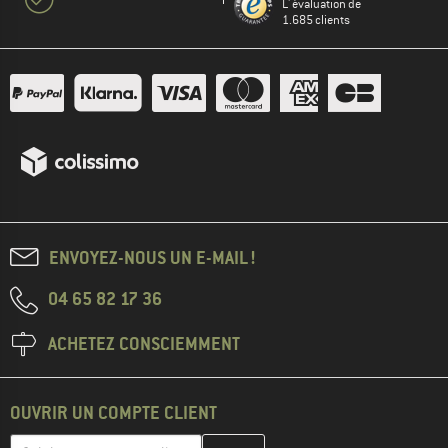
L' évaluation de
1.685 clients
ENVOYEZ-NOUS UN E-MAIL !
04 65 82 17 36
ACHETEZ CONSCIEMMENT
OUVRIR UN COMPTE CLIENT
Entrez votre adresse e-mail ici et créez votre compte client à la 
Adresse e-mail