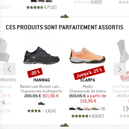
0,0
(
0
)
5,0
(
1
)
4,7
(
12
)
CES PRODUITS SONT PARFAITEMENT ASSORTIS
Jusqu'à -25 %
Jus
-20 %
Remise
Remise
Rem
MARQUE
MARQUE
MA
ERNOONS
HANWAG
SCARPA
SM
Article
Article
Article
ure Hat
Banks Low Bunion Lady GTX
Mojito
Hike Targeted C
t group
Product group
Product group
Product g
au
Chaussures multisports
Chaussures de loisirs
Chaussette
ix
ix réduit
Prix
Prix réduit
Prix
Prix réduit
1,97 €
239,95 €
191,96 €
159,95 €
à partir de
24,95 
119,96 €
1
+
4
+
10
,8
(
79
)
3,8
(
4
)
4,8
(
657
)