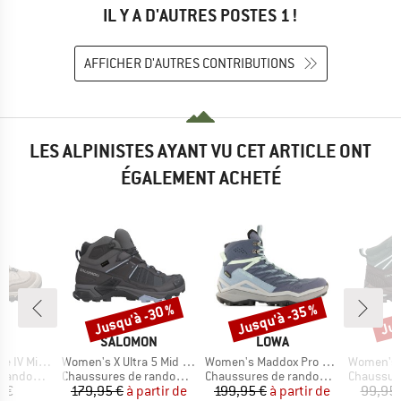
IL Y A D'AUTRES POSTES 1 !
AFFICHER D'AUTRES CONTRIBUTIONS
LES ALPINISTES AYANT VU CET ARTICLE ONT
ÉGALEMENT ACHETÉ
Jusqu'à -30 %
Jusqu'à -35 %
Jus
Remise
Remise
Rem
QUE
MARQUE
MARQUE
N
SALOMON
LOWA
Article
Article
Article
V Mid WP
Women's X Ultra 5 Mid GORE-TEX
Women's Maddox Pro GTX Mid
Women's Rigel Mid T
Product group
Product group
Product g
ndonnée
Chaussures de randonnée
Chaussures de randonnée
Chaussures
ix
Prix
Prix réduit
Prix
Prix réduit
5 €
179,95 €
à partir de
199,95 €
à partir de
99,95 