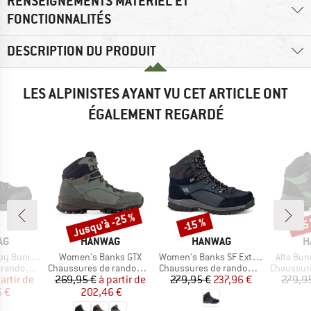
RENSEIGNEMENTS MATÉRIEL ET
FONCTIONNALITÉS
DESCRIPTION DU PRODUIT
LES ALPINISTES AYANT VU CET ARTICLE ONT
ÉGALEMENT REGARDÉ
Jusqu'à -25 %
-15 %
-15
Remise
Remise
Rem
UE
MARQUE
MARQUE
M
AG
HANWAG
HANWAG
H
Article
Article
Article
union GTX
Women's Banks GTX
Women's Banks SF Extra LL
Alta Bun
Product group
Product group
Product g
ndonnée
Chaussures de randonnée
Chaussures de randonnée
Chaussures
ix
ix réduit
Prix
Prix réduit
Prix
Prix réduit
artir de
269,95 €
à partir de
279,95 €
237,96 €
279,9
6 €
202,46 €