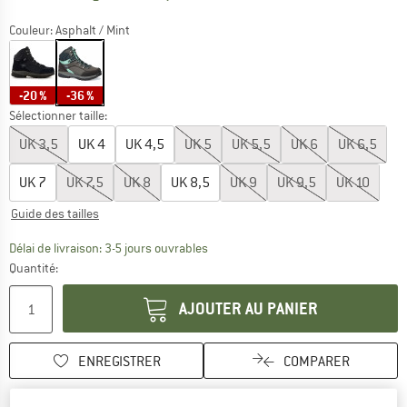
Couleur:
Asphalt / Mint
-20 %
-36 %
Sélectionner taille:
UK
3,5
UK
4
UK
4,5
UK
5
UK
5,5
UK
6
UK
6,5
UK
7
UK
7,5
UK
8
UK
8,5
UK
9
UK
9,5
UK
10
Guide des tailles
Le lien s'ouvre dans une boîte d'inf
Délai de livraison: 3-5 jours ouvrables
Quantité:
AJOUTER AU PANIER
ENREGISTRER
COMPARER