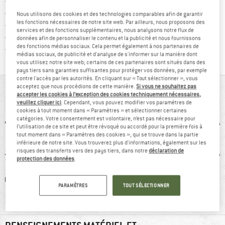
Trouve les infos sur la livrais
Livraison gratuite dès 69 € (FR)
Trouve les informations de paiemen
Droit de retour de 100 jours
Nous utilisons des cookies et des technologies comparables afin de garantir
les fonctions nécessaires de notre site web. Par ailleurs, nous proposons des
> 4 000 000 clients satisfaits
services et des fonctions supplémentaires, nous analysons notre flux de
Tous les articles disponibles
données afin de personnaliser le contenu et la publicité et nous fournissons
des fonctions médias sociaux. Cela permet également à nos partenaires de
Trouve toutes les i
Protection des acheteurs de Trusted Shops
médias sociaux, de publicité et d'analyse de s'informer sur la manière dont
vous utilisez notre site web; certains de ces partenaires sont situés dans des
pays tiers sans garanties suffisantes pour protéger vos données, par exemple
contre l'accès par les autorités. En cliquant sur « Tout sélectionner », vous
acceptez que nous procédions de cette manière.
Si vous ne souhaitez pas
VUE D'ENSEMBLE
accepter les cookies à l’exception des cookies techniquement nécessaires,
veuillez cliquer ici
. Cependant, vous pouvez modifier vos paramètres de
cookies à tout moment dans « Paramètres » et sélectionner certaines
catégories. Votre consentement est volontaire, n’est pas nécessaire pour
l’utilisation de ce site et peut être révoqué ou accordé pour la première fois à
tout moment dans « Paramètres des cookies », qui se trouve dans la partie
inférieure de notre site. Vous trouverez plus d'informations, également sur les
risques des transferts vers des pays tiers, dans notre
déclaration de
protection des données
.
0 g
GORE-TEX
Pare-pierres
Semell
PARAMÈTRES
TOUT SÉLECTIONNER