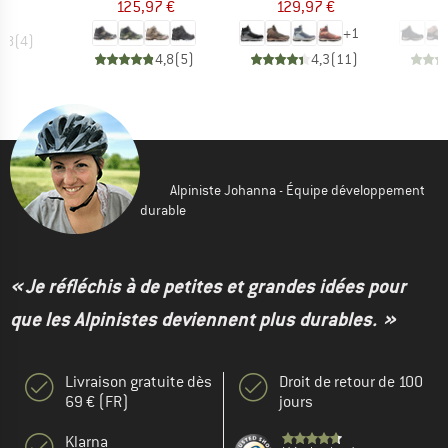
125,97 €
129,97 €
6
+
1
4,8
(
4
)
4,8
(
5
)
4,3
(
11
)
Alpiniste Johanna - Équipe développement
durable
« Je réfléchis à de petites et grandes idées pour
que les Alpinistes deviennent plus durables. »
Livraison gratuite dès
Droit de retour de 100
69 € (FR)
jours
Klarna