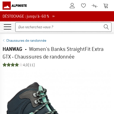
Vers le compte client
Vers 
Vers la liste d'env
Vers le com
DÉSTOCKAGE : jusqu'à -60 %
DÉSTOCKAGE : jusqu'à -60 % »
Chaussures de randonnée
HANWAG
-
Women's Banks StraightFit Extra
GTX - Chaussures de randonnée
4,0
(11)