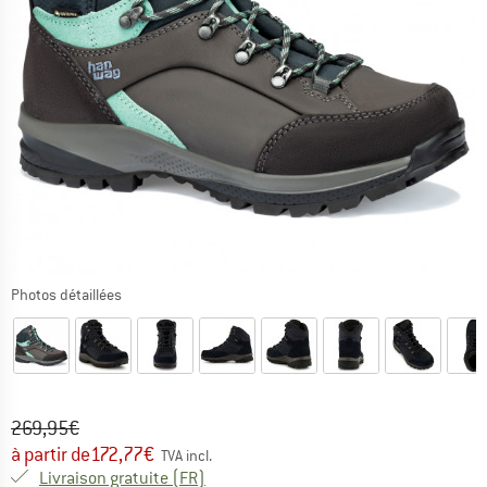
Photos détaillées
Prix initial :
Prix:
269,95
€
à partir de
172,77
€
TVA incl.
France. Informations sur les frais de l
Livraison gratuite
(FR)