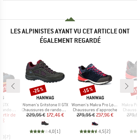
LES ALPINISTES AYANT VU CET ARTICLE ONT
ÉGALEMENT REGARDÉ
 -25 %
-25 %
-15 %
-15
Remise
Remise
Rem
UE
MARQUE
MARQUE
M
AG
HANWAG
HANWAG
H
Article
Article
Article
k GTX
Women's Gritstone II GTX
Women's Makra Pro Low Bunion GTX
Makra Pro 
Product group
Product group
Product 
ndonnée
Chaussures de randonnée
Chaussures d'approche
Chaussur
ix
ix réduit
Prix
Prix réduit
Prix
Prix réduit
partir de
229,95 €
172,46 €
279,95 €
237,96 €
279,9
6 €
4,0
(
1
)
4,5
(
2
)
5,0
(
7
)