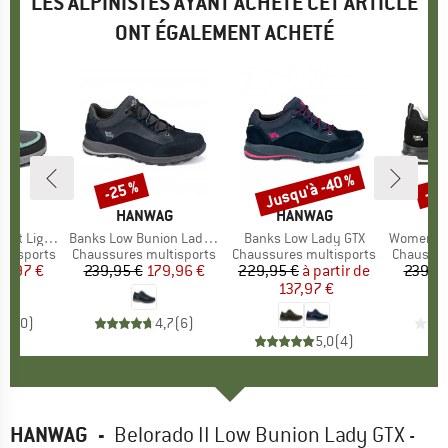
LES ALPINISTES AYANT ACHETÉ CET ARTICLE
ONT ÉGALEMENT ACHETÉ
Jusqu'à -40 %
-25 %
-25
Remise
Remise
Rem
UE
AG
MARQUE
HANWAG
MARQUE
HANWAG
M
H
ht Low GTX
Article
Banks Low Bunion Lady LL
Article
Banks Low Lady GTX
Article
Women's Klars
ltisports
Product group
Chaussures multisports
Product group
Chaussures multisports
Product 
Chaussur
ix
ix réduit
19,97 €
239,95 €
Prix
Prix réduit
179,96 €
229,95 €
à partir de
Prix
Prix réduit
239,95
137,97 €
0,0
(
0
)
4,7
(
6
)
5,0
(
4
)
HANWAG
-
Belorado II Low Bunion Lady GTX -