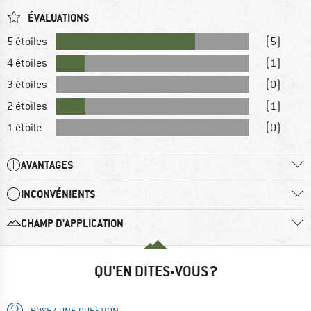
ÉVALUATIONS
5 étoiles
(5)
4 étoiles
(1)
3 étoiles
(0)
2 étoiles
(1)
1 étoile
(0)
AVANTAGES
INCONVÉNIENTS
CHAMP D'APPLICATION
QU'EN DITES-VOUS ?
POSEZ UNE QUESTION