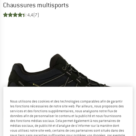
Chaussures multisports
4,4
(7)
Nous utilisons des cookies et des technologies comparables afin de garantir
les fonctions nécessaires de notre site web. Par ailleurs, nous proposons des
services et des fonctions supplémentaires, nous analysons notre flux de
données afin de personnaliser le contenu et la publicité et nous fournissons
des fonctions médias sociaux. Cela permet également à nos partenaires de
médias sociaux, de publicité et d'analyse de s'informer sur la manière dont
vous utilisez notre site web; certains de ces partenaires sont situés dans des
pays tiers sans garanties suffisantes pour protéger vos données, par exemple