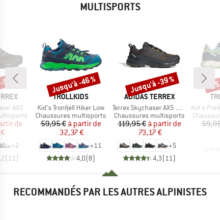
MULTISPORTS
 -52 %
Jusqu'à -46 %
Jusqu'à -39 %
-45
Remise
Remise
Rem
MARQUE
MARQUE
MA
ERREX
TROLLKIDS
ADIDAS TERREX
TR
Article
Article
Article
aser AX5
Kid's Tronfjell Hiker Low
Terrex Skychaser AX5 GORE-TEX
Kid's Preikesto
Product group
Product group
Product 
ltisports
Chaussures multisports
Chaussures multisports
Chaussur
ix
ix réduit
Prix
Prix réduit
Prix
Prix réduit
artir de
59,95 €
à partir de
119,95 €
à partir de
59,95
 €
32,37 €
73,17 €
+
2
+
11
+
5
,2
(
11
)
4,0
(
8
)
4,3
(
11
)
RECOMMANDÉS PAR LES AUTRES ALPINISTES