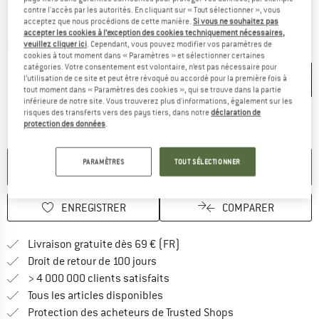
contre l'accès par les autorités. En cliquant sur « Tout sélectionner », vous
acceptez que nous procédions de cette manière.
Si vous ne souhaitez pas
accepter les cookies à l’exception des cookies techniquement nécessaires,
veuillez cliquer ici
. Cependant, vous pouvez modifier vos paramètres de
Photos détaillées
cookies à tout moment dans « Paramètres » et sélectionner certaines
catégories. Votre consentement est volontaire, n’est pas nécessaire pour
l’utilisation de ce site et peut être révoqué ou accordé pour la première fois à
tout moment dans « Paramètres des cookies », qui se trouve dans la partie
inférieure de notre site. Vous trouverez plus d'informations, également sur les
risques des transferts vers des pays tiers, dans notre
déclaration de
protection des données
.
PARAMÈTRES
TOUT SÉLECTIONNER
PLUS DISPONIBLE
ENREGISTRER
COMPARER
Trouve les infos sur la livrais
Livraison gratuite dès 69 € (FR)
Trouve les informations de paiemen
Droit de retour de 100 jours
> 4 000 000 clients satisfaits
Tous les articles disponibles
Trouve toutes les i
Protection des acheteurs de Trusted Shops