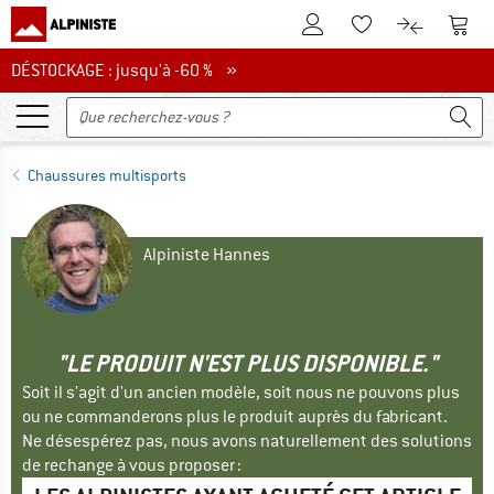
Vers le compte client
Vers 
Vers la liste d'env
Vers le com
DÉSTOCKAGE : jusqu'à -60 %
DÉSTOCKAGE : jusqu'à -60 % »
Chaussures multisports
Alpiniste Hannes
"LE PRODUIT N'EST PLUS DISPONIBLE."
Soit il s'agit d'un ancien modèle, soit nous ne pouvons plus
ou ne commanderons plus le produit auprès du fabricant.
Ne désespérez pas, nous avons naturellement des solutions
de rechange à vous proposer :