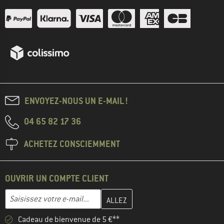
ENVOYEZ-NOUS UN E-MAIL !
04 65 82 17 36
ACHETEZ CONSCIEMMENT
OUVRIR UN COMPTE CLIENT
Entrez votre adresse e-mail ici et créez votre compte client à la 
Adresse e-mail
Cadeau de bienvenue de 5 €**