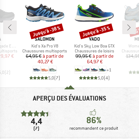
Jusqu'à -38 %
Jusqu'à -35 %
-15
Remise
Remise
Rem
QUE
MARQUE
MARQUE
M
A
SALOMON
VADO
M
Article
Article
Articl
vo LL Lo
Kid's Xa Pro V8
Kid's Sky Low Boa GTX
Wome
Product group
Product group
Product 
ltisports
Chaussures multisports
Chaussures de loisirs
Chaussur
ix
ix réduit
Prix
Prix réduit
Prix
Prix réduit
29,97 €
64,95 €
à partir de
99,95 €
à partir de
134,9
40,27 €
64,97 €
+
1
5,0
(
2
)
5,0
(
7
)
5,0
(
4
)
APERÇU DES ÉVALUATIONS
86%
4,4
(7)
recommandent ce produit