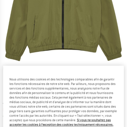
Photos détaillées
Nous utilisons des cookies et des technologies comparables afin de garantir
les fonctions nécessaires de notre site web. Par ailleurs, nous proposons des
services et des fonctions supplémentaires, nous analysons notre flux de
données afin de personnaliser le contenu et la publicité et nous fournissons
des fonctions médias sociaux. Cela permet également à nos partenaires de
médias sociaux, de publicité et d'analyse de s'informer sur la manière dont
Prix initial :
Prix:
169,95
€
vous utilisez notre site web; certains de ces partenaires sont situés dans des
84,98
€
TVA incl.
pays tiers sans garanties suffisantes pour protéger vos données, par exemple
France. Informations sur les frais de l
Livraison gratuite
(FR)
contre l'accès par les autorités. En cliquant sur « Tout sélectionner », vous
acceptez que nous procédions de cette manière.
Si vous ne souhaitez pas
accepter les cookies à l’exception des cookies techniquement nécessaires,