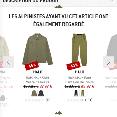
DESCRIPTION DU PRODUIT
LES ALPINISTES AYANT VU CET ARTICLE ONT
ÉGALEMENT REGARDÉ
 -30 %
-45 %
-40 %
-30
Remise
Remise
Rem
E
MARQUE
MARQUE
NIA
HALO
HALO
Article
Article
Article
anvas Coat
Halo Nova Shirt
Halo Move Pant
Halo Co
roup
Product group
Product group
Prod
oisirs
Veste de loisirs
Pantalon de loisirs
Veste
ix
ix réduit
Prix
Prix réduit
Prix
Prix réduit
artir de
159,95 €
87,97 €
159,95 €
95,97 €
269,95
 €
+
1
0,0
(
0
)
0,0
(
0
)
5,0
(
2
)