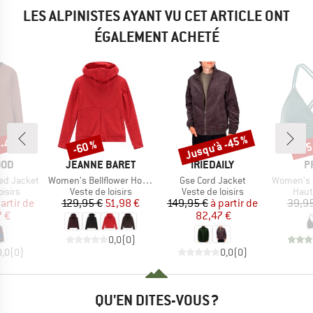
LES ALPINISTES AYANT VU CET ARTICLE ONT
ÉGALEMENT ACHETÉ
 -45 %
Jusqu'à -45 %
-60 %
-35
Remise
Remise
Rem
E
MARQUE
MARQUE
M
OOD
JEANNE BARET
IRIEDAILY
P
Article
Article
Article
ed Jacket
Women's Bellflower Hood Jacket
Gse Cord Jacket
Women's PRTM
roup
Product group
Product group
Prod
oisirs
Veste de loisirs
Veste de loisirs
Haut
ix
ix réduit
Prix
Prix réduit
Prix
Prix réduit
artir de
129,95 €
51,98 €
149,95 €
à partir de
39,95
7 €
82,47 €
0,0
(
0
)
0,0
(
0
)
0,0
(
0
)
QU'EN DITES-VOUS ?