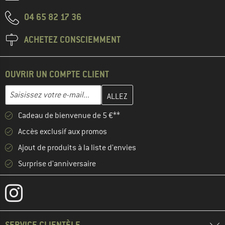
04 65 82 17 36
ACHETEZ CONSCIEMMENT
OUVRIR UN COMPTE CLIENT
Entrez votre adresse e-mail ici et créez votre compte client à la 
Adresse e-mail
Cadeau de bienvenue de 5 €**
Accès exclusif aux promos
Ajout de produits à la liste d'envies
Surprise d'anniversaire
SERVICE CLIENTÈLE