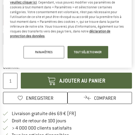
Couleur:
Olive Drab
veuillez cliquer ici
. Cependant, vous pouvez modifier vos paramètres de
cookies à tout moment dans « Paramètres » et sélectionner certaines
catégories. Votre consentement est volontaire, n’est pas nécessaire pour
l’utilisation de ce site et peut être révoqué ou accordé pour la première fois à
tout moment dans « Paramètres des cookies », qui se trouve dans la partie
-45 %
-50 %
inférieure de notre site. Vous trouverez plus d'informations, également sur les
Sélectionner taille:
risques des transferts vers des pays tiers, dans notre
déclaration de
protection des données
.
S
M
L
XL
XXL
Guide des tailles
PARAMÈTRES
TOUT SÉLECTIONNER
Le lien s'ouvre dans une boîte d'inf
Délai de livraison: 3-5 jours ouvrables
Quantité:
AJOUTER AU PANIER
ENREGISTRER
COMPARER
Trouve les infos sur la livrais
Livraison gratuite dès 69 € (FR)
Trouve les informations de paiemen
Droit de retour de 100 jours
> 4 000 000 clients satisfaits