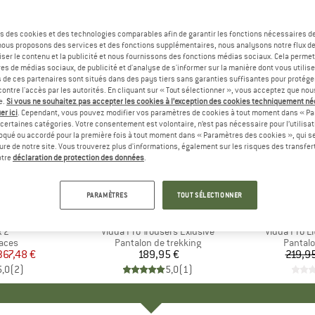
s des cookies et des technologies comparables afin de garantir les fonctions nécessaires de
, nous proposons des services et des fonctions supplémentaires, nous analysons notre flux d
ser le contenu et la publicité et nous fournissons des fonctions médias sociaux. Cela perme
es de médias sociaux, de publicité et d'analyse de s'informer sur la manière dont vous utilise
s de ces partenaires sont situés dans des pays tiers sans garanties suffisantes pour protég
ontre l'accès par les autorités. En cliquant sur « Tout sélectionner », vous acceptez que no
e.
Si vous ne souhaitez pas accepter les cookies à l’exception des cookies techniquement n
er ici
. Cependant, vous pouvez modifier vos paramètres de cookies à tout moment dans « Pa
certaines catégories. Votre consentement est volontaire, n’est pas nécessaire pour l’utilisati
oqué ou accordé pour la première fois à tout moment dans « Paramètres des cookies », qui se
eure de notre site. Vous trouverez plus d'informations, également sur les risques des transfe
-22 %
Remise
otre
déclaration de protection des données
.
PARAMÈTRES
TOUT SÉLECTIONNER
QUE
H
MARQUE
FJÄLLRÄVEN
MA
FJÄ
 2
Article
Vidda Pro Trousers Exlusive
Article
Vidda Pro Li
group
laces
Product group
Pantalon de trekking
Produc
Pantalo
ix
ix réduit
367,48 €
189,95 €
Prix
219,9
5,0
(
2
)
5,0
(
1
)