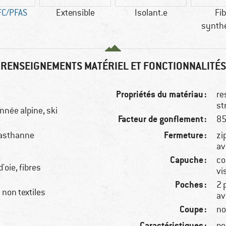
FC/PFAS
Extensible
Isolant.e
Fi
synth
RENSEIGNEMENTS MATÉRIEL ET FONCTIONNALITÉS
Propriétés du matériau :
re
st
nnée alpine, ski
Facteur de gonflement :
85
Fermeture :
lasthanne
zi
av
Capuche :
co
'oie, fibres
vi
Poches :
2 
non textiles
av
Coupe :
no
Caractéristiques :
po