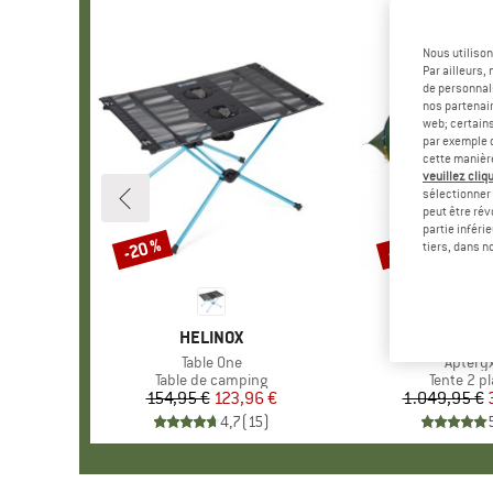
Nous utilison
Par ailleurs
de personnali
nos partenair
web; certain
par exemple c
cette manièr
veuillez cliqu
sélectionner 
peut être rév
partie inféri
-20 %
-65 %
Remise
Remise
tiers, dans n
MARQUE
HELINOX
MAR
BAC
Article
Table One
Article
Apteryx
Product group
Table de camping
Product 
Tente 2 p
154,95 €
Prix
Prix réduit
123,96 €
1.049,95 €
Pr
Pr
4,7
(
15
)