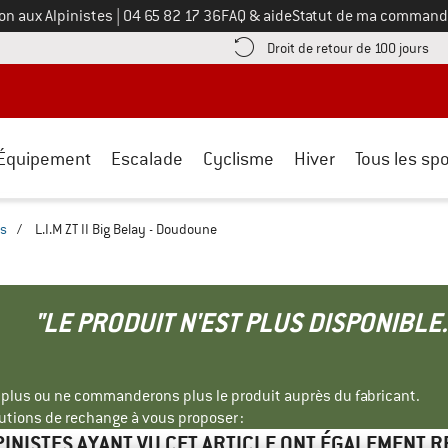
Appelez-nous au
on aux Alpinistes
|
04 65 82 17 36
FAQ & aide
Statut de ma command
e les informations de paiement ici ! Ouvre une boîte d'information
Tro
Droit de retour de 100 jours
Équipement
Escalade
Cyclisme
Hiver
Tous les spo
s
/
L.I.M ZT II Big Belay - Doudoune
"LE PRODUIT N'EST PLUS DISPONIBLE.
s plus ou ne commanderons plus le produit auprès du fabricant.
tions de rechange à vous proposer :
PINISTES AYANT VU CET ARTICLE ONT ÉGALEMENT 