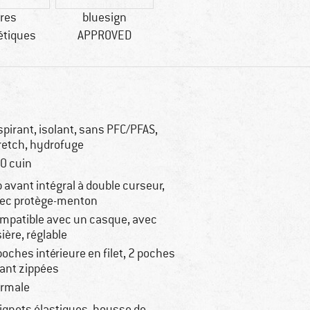
bres
bluesign
étiques
APPROVED
spirant, isolant, sans PFC/PFAS,
retch, hydrofuge
0 cuin
p avant intégral à double curseur,
ec protège-menton
mpatible avec un casque, avec
sière, réglable
poches intérieure en filet, 2 poches
ant zippées
rmale
ignets élastiques, housse de