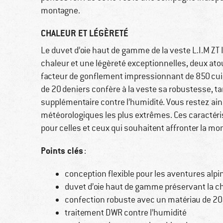
montagne.
CHALEUR ET LÉGÈRETÉ
Le duvet d’oie haut de gamme de la veste L.I.M ZT 
chaleur et une légèreté exceptionnelles, deux atout
facteur de gonflement impressionnant de 850 cuin,
de 20 deniers confère à la veste sa robustesse, t
supplémentaire contre l’humidité. Vous restez ai
météorologiques les plus extrêmes. Ces caractéris
pour celles et ceux qui souhaitent affronter la mo
Points clés
:
conception flexible pour les aventures alpi
duvet d’oie haut de gamme préservant la c
confection robuste avec un matériau de 20
traitement DWR contre l’humidité