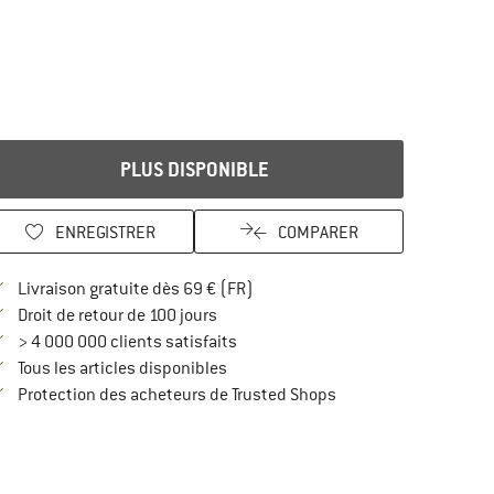
PLUS DISPONIBLE
ENREGISTRER
COMPARER
Trouve les infos sur la livraison 
Livraison gratuite dès 69 € (FR)
Trouve les informations de paiement i
Droit de retour de 100 jours
> 4 000 000 clients satisfaits
Tous les articles disponibles
Trouve toutes les infos
Protection des acheteurs de Trusted Shops