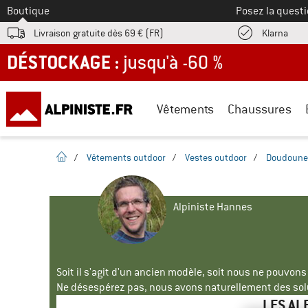
Vers le
Boutique
Posez la questi
Trouv
Livraison gratuite dès 69 € (FR)
Klarna
DÉSTOCKAGE : jusqu'à -60 %
Vêtements
Chaussures
Page d'accueil
/
Vêtements outdoor
/
Vestes outdoor
/
Doudoune
Alpiniste Hannes
Soit il s'agit d'un ancien modèle, soit nous ne pouvon
Ne désespérez pas, nous avons naturellement des solu
LES AL