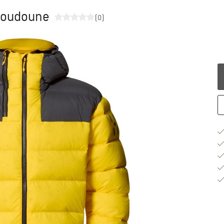
- Doudoune
(0)