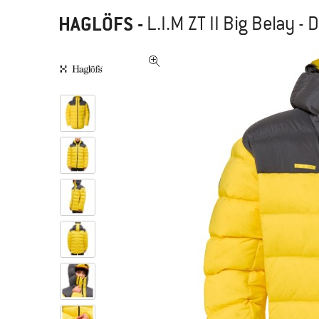
HAGLÖFS
-
L.I.M ZT II Big Belay 