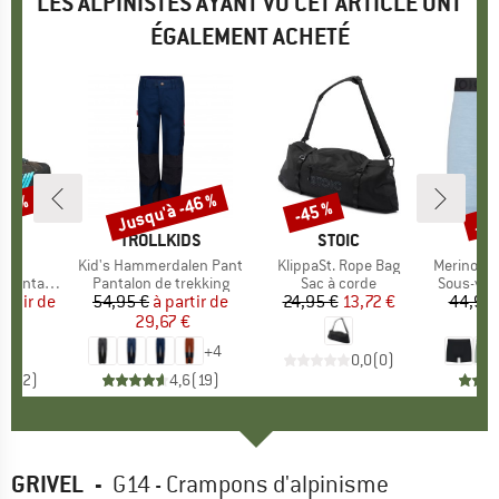
LES ALPINISTES AYANT VU CET ARTICLE ONT
ÉGALEMENT ACHETÉ
Jusqu'à -46 %
Jus
-8 %
-45 %
Remise
Remise
Rem
UE
PA
MARQUE
TROLLKIDS
MARQUE
STOIC
 HD
Article
Kid's Hammerdalen Pant
Article
KlippaSt. Rope Bag
Article
Merino150 S
ontagne
Product group
Pantalon de trekking
Product group
Sac à corde
Product 
Sous-vêt
partir de
ix
ix réduit
54,95 €
à partir de
Prix
Prix réduit
24,95 €
Prix
Prix réduit
13,72 €
44,95 
5 €
29,67 €
2
+
4
0,0
(
0
)
5,0
(
2
)
4,6
(
19
)
GRIVEL
-
G14 - Crampons d'alpinisme