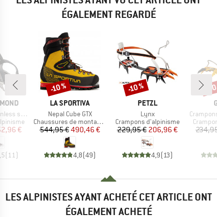
ÉGALEMENT REGARDÉ
-40
-10 %
-10 %
Remise
Remise
Rem
MARQUE
MARQUE
AMOND
LA SPORTIVA
PETZL
Article
Article
Article
ess steel
Nepal Cube GTX
Lynx
Crampons
p
Product group
Product group
Product
lpinisme
Chaussures de montagne
Crampons d'alpinisme
Crampon
ix
ix réduit
Prix
Prix réduit
Prix
Prix réduit
52,96 €
544,95 €
490,46 €
229,95 €
206,96 €
234,95
,5
(
11
)
4,8
(
49
)
4,9
(
13
)
LES ALPINISTES AYANT ACHETÉ CET ARTICLE ONT
ÉGALEMENT ACHETÉ