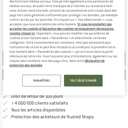
des fonctions médias sociaux. Cela permet également à nos partenaires de
médias sociaux, de publicité et d'analyse de s'informer sur la manière dont
Photos détaillées
vous utilisez notre site web; certains de ces partenaires sont situés dans des
pays tiers sans garanties suffisantes pour protéger vos données, par exemple
contre l'accès par les autorités. En cliquant sur « Tout sélectionner », vous
acceptez que nous procédions de cette manière.
Si vous ne souhaitez pas
accepter les cookies à l’exception des cookies techniquement nécessaires,
veuillez cliquer ici
. Cependant, vous pouvez modifier vos paramètres de
cookies à tout moment dans « Paramètres » et sélectionner certaines
catégories. Votre consentement est volontaire, n’est pas nécessaire pour
l’utilisation de ce site et peut être révoqué ou accordé pour la première fois à
tout moment dans « Paramètres des cookies », qui se trouve dans la partie
inférieure de notre site. Vous trouverez plus d'informations, également sur les
PLUS DISPONIBLE
risques des transferts vers des pays tiers, dans notre
déclaration de
protection des données
.
ENREGISTRER
COMPARER
PARAMÈTRES
TOUT SÉLECTIONNER
Trouve les infos sur la livrais
Livraison gratuite dès 69 € (FR)
Trouve les informations de paiemen
Droit de retour de 100 jours
> 4 000 000 clients satisfaits
Tous les articles disponibles
Trouve toutes les i
Protection des acheteurs de Trusted Shops