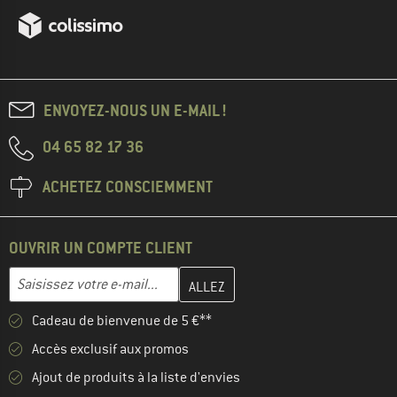
ENVOYEZ-NOUS UN E-MAIL !
04 65 82 17 36
ACHETEZ CONSCIEMMENT
OUVRIR UN COMPTE CLIENT
Entrez votre adresse e-mail ici et créez votre compte client à la 
Adresse e-mail
Cadeau de bienvenue de 5 €**
Accès exclusif aux promos
Ajout de produits à la liste d'envies