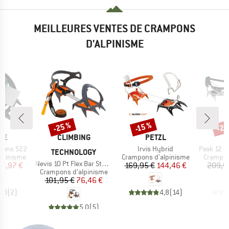
MEILLEURES VENTES DE CRAMPONS
D'ALPINISME
-25 %
-25
-15 %
Remise
Remise
Rem
E
MARQUE
MARQUE
M
CE
CLIMBING
PETZL
C
Article
Article
pons S22
Irvis Hybrid
Peak 12 Nanotec
TECHNOLOGY
p
Product group
Product
lpinisme
Crampons d'alpinisme
Crampon
Article
Nevis 10 Pt Flex Bar Stainless Steel
ix
ix réduit
Prix
Prix réduit
04,97 €
169,95 €
144,46 €
209,9
Product group
Crampons d'alpinisme
Prix
Prix réduit
101,95 €
76,46 €
3,0
(
2
)
4,8
(
14
)
5,0
(
5
)