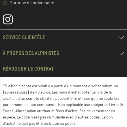
Surprise d'anniversaire
SERVICE CLIENTÈLE
À PROPOS DES ALPINISTES
RÉVOQUER LE CONTRAT
**Le bon d'achat est valable à partir d'un montant d'achat minimum
(après retours) de 40 euros. Les bons d'achat obtenus lors de la
création d'un compte client ne peuvent être utilisés qu'une seule fois
par personne et par commande. Non applicable aux catégories Livres &
Cartes, Alimentation outdoor et Bons d'achat. Pas de versement en
espèce. Le code n'est pas cumulable avec d'autres codes. Le bon
d'achat ne doit pas être distribué ou publié.