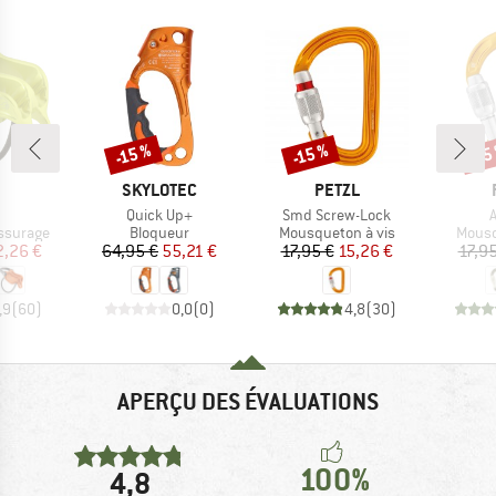
-15 %
-15 %
-15
Remise
Remise
Rem
QUE
MARQUE
MARQUE
SKYLOTEC
PETZL
e
Article
Article
A
Quick Up+
Smd Screw-Lock
up
Product group
Product group
Produ
ssurage
Bloqueur
Mousqueton à vis
Mous
ix
ix réduit
Prix
Prix réduit
Prix
Prix réduit
2,26 €
64,95 €
55,21 €
17,95 €
15,26 €
17,95
,9
(
60
)
0,0
(
0
)
4,8
(
30
)
APERÇU DES ÉVALUATIONS
100%
4,8