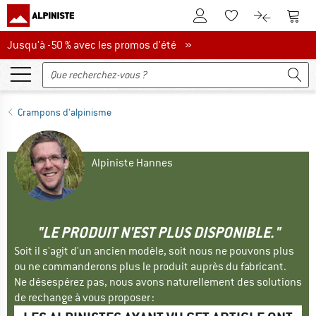
Vers le compte client
Vers 
Vers la liste d'env
Vers le com
Jusqu'à -50 % avec les promos d'été
Jusqu'à -50 % avec les promos d'été »
Crampons d'alpinisme
Alpiniste Hannes
"LE PRODUIT N'EST PLUS DISPONIBLE."
Soit il s'agit d'un ancien modèle, soit nous ne pouvons plus
ou ne commanderons plus le produit auprès du fabricant.
Ne désespérez pas, nous avons naturellement des solutions
de rechange à vous proposer :