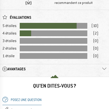
(12)
recommandent ce produit
ÉVALUATIONS
5 étoiles
(10)
4 étoiles
(2)
3 étoiles
(0)
2 étoiles
(0)
1 étoile
(0)
AVANTAGES
QU'EN DITES-VOUS ?
POSEZ UNE QUESTION