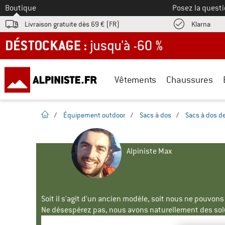
Vers le
Boutique
Posez la questi
Trouv
Livraison gratuite dès 69 € (FR)
Klarna
DÉSTOCKAGE : jusqu'à -60 %
Vêtements
Chaussures
Page d'accueil
/
Équipement outdoor
/
Sacs à dos
/
Sacs à dos d
Alpiniste Max
Soit il s'agit d'un ancien modèle, soit nous ne pouvon
Ne désespérez pas, nous avons naturellement des solu