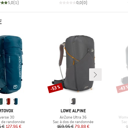
5,0
(
1
)
0,0
(
0
)
E
-53 %
-43 
Remise
Remi
ARQUE
MARQUE
RTOVOX
LOWE ALPINE
icle
Article
Articl
averse 30
AirZone Ultra 36
Women
group
Product group
Pro
s de randonnée
Sac à dos de randonnée
Sac
Prix
Prix réduit
Prix
Prix réduit
5 €
127,96 €
169,95 €
79,88 €
1