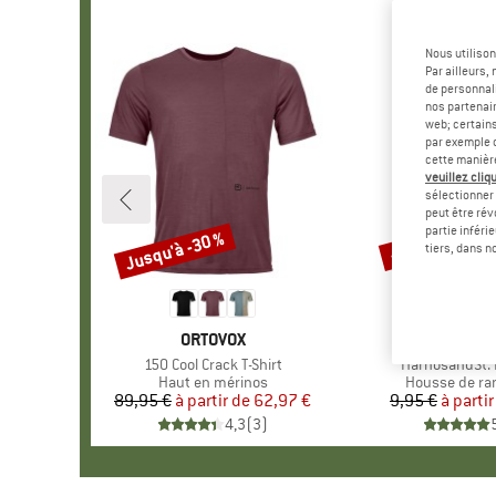
Nous utilison
Par ailleurs
de personnali
nos partenair
web; certain
par exemple c
cette manièr
veuillez cliqu
sélectionner 
peut être rév
partie inféri
Jusqu'à -30 %
-57 %
Remise
Remise
tiers, dans n
MARQUE
ORTOVOX
MAR
STOI
Article
150 Cool Crack T-Shirt
Article
HarnosandSt. I
Product group
Haut en mérinos
Product grou
Housse de r
89,95 €
à partir de
Prix
Prix réduit
62,97 €
9,95 €
à partir
Pr
Pr
4,3
(
3
)