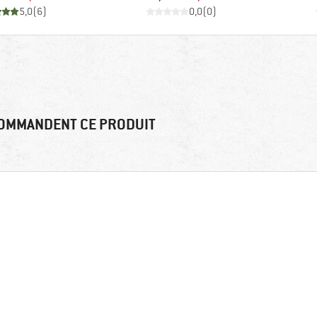
5,0
(
6
)
0,0
(
0
)
OMMANDENT CE PRODUIT