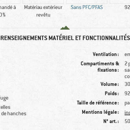
andé à
Matériau extérieur
Sans PFC/PFAS
92
0 %
revêtu
RENSEIGNEMENTS MATÉRIEL ET FONCTIONNALITÉS
Ventilation :
em
Compartiments &
2 
fixations :
sa
co
Volume :
30
Poids :
92
fuge
Taille de référence :
pa
telles
Mentions légale :
in
e de hanches
N° art. :
50