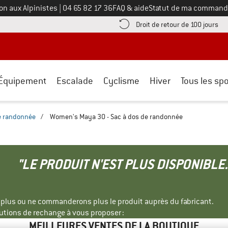
Appelez-nous au
on aux Alpinistes
|
04 65 82 17 36
FAQ & aide
Statut de ma command
e les informations de paiement ici ! Ouvre une boîte d'information
Tro
Droit de retour de 100 jours
Équipement
Escalade
Cyclisme
Hiver
Tous les spo
e randonnée
/
Women's Maya 30 - Sac à dos de randonnée
"LE PRODUIT N'EST PLUS DISPONIBLE.
s plus ou ne commanderons plus le produit auprès du fabricant.
tions de rechange à vous proposer :
MEILLEURES VENTES DE LA BOUTIQUE