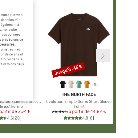
 notre site web.
e données afin
t également à
z notre site
er vos données,
us procédions de
écessaires,
ramètres » et
on de ce site et
 trouve dans la
rts vers des pays
Jusqu'à -45 %
Remise
+
10
MARQUE
STOIC
MARQUE
THE NORTH FACE
 Stainless Steel Bottle 500
Article
Evolution Simple Dome Short Sleeve
t group
lle isotherme
Product group
T-shirt
partir de
Prix
Prix réduit
3,74 €
26,95 €
à partir de
Prix
Prix réduit
14,82 €
4,6
(
20
)
4,8
(
8
)