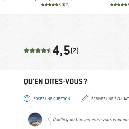
)
5,0
(
2
)
4,5
(2)
QU'EN DITES-VOUS ?
POSEZ UNE QUESTION
ÉCRIVEZ UNE ÉVALUAT