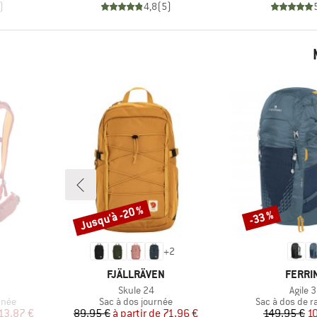
)
4,8
(
5
)
Jusqu'à -20 %
-33 %
Remise
Remise
+
2
MARQUE
MARQU
FJÄLLRÄVEN
FERRI
Article
Article
Skule 24
Agile 
Product group
Product group
nnée
Sac à dos journée
Sac à dos de 
duit
Prix
Prix réduit
Pr
Pr
13,87 €
89,95 €
à partir de
71,96 €
149,95 €
1