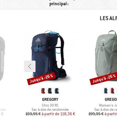
principal :
LES AL
Jusqu'à -26 %
Jusqu'à -26 %
Remise
Remise
MARQUE
MARQU
GREGORY
GREGO
Article
Article
Citro 30 RC
Women's J
Product group
Product group
nnée
Sac à dos de randonnée
Sac à dos de 
duit
Prix
Prix réduit
Pr
Pr
 €
159,95 €
à partir de
118,36 €
199,95 €
à parti