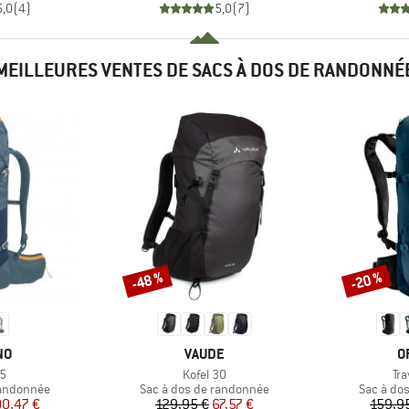
5,0
(
4
)
5,0
(
7
)
MEILLEURES VENTES DE SACS À DOS DE RANDONNÉ
-48 %
-20 %
Remise
Remise
E
MARQUE
M
NO
VAUDE
O
Article
Art
35
Kofel 30
Tr
Product group
Product 
randonnée
Sac à dos de randonnée
Sac à do
ix
ix réduit
Prix
Prix réduit
00,47 €
129,95 €
67,57 €
159,9