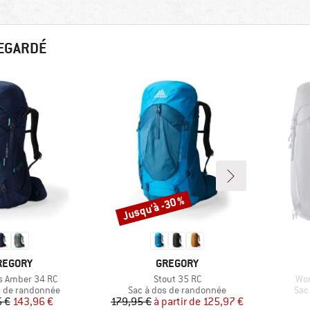
REGARDÉ
Jusqu'à -30 %
Remise
ARQUE
MARQUE
REGORY
GREGORY
Article
Arti
 Amber 34 RC
Stout 35 RC
Wom
group
Product group
Pro
s de randonnée
Sac à dos de randonnée
Sac
Prix
Prix réduit
Prix
Prix réduit
 €
143,96 €
179,95 €
à partir de
125,97 €