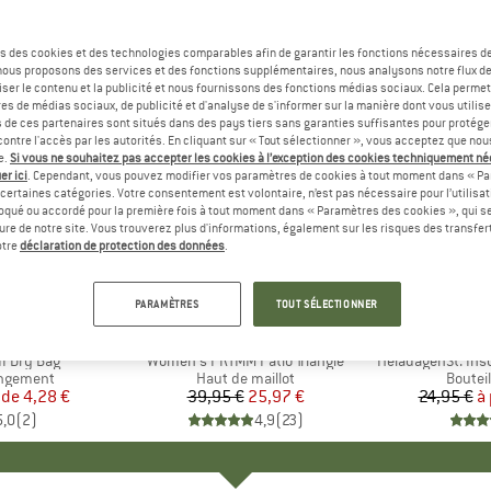
s des cookies et des technologies comparables afin de garantir les fonctions nécessaires de
, nous proposons des services et des fonctions supplémentaires, nous analysons notre flux d
ser le contenu et la publicité et nous fournissons des fonctions médias sociaux. Cela perme
es de médias sociaux, de publicité et d'analyse de s'informer sur la manière dont vous utilise
s de ces partenaires sont situés dans des pays tiers sans garanties suffisantes pour protég
ontre l'accès par les autorités. En cliquant sur « Tout sélectionner », vous acceptez que no
e.
Si vous ne souhaitez pas accepter les cookies à l’exception des cookies techniquement n
er ici
. Cependant, vous pouvez modifier vos paramètres de cookies à tout moment dans « Pa
certaines catégories. Votre consentement est volontaire, n’est pas nécessaire pour l’utilisati
oqué ou accordé pour la première fois à tout moment dans « Paramètres des cookies », qui se
eure de notre site. Vous trouverez plus d'informations, également sur les risques des transfe
-35 %
-85 %
Remise
Remise
otre
déclaration de protection des données
.
PARAMÈTRES
TOUT SÉLECTIONNER
QUE
C
MARQUE
PROTEST
I Dry Bag
Article
Women's PRTMM Patio Triangle
Article
HeladagenSt. Insulated
p
angement
Product group
Haut de maillot
Produc
Boutei
 de
ix
ix réduit
4,28 €
39,95 €
Prix
Prix réduit
25,97 €
24,95 €
à 
5,0
(
2
)
4,9
(
23
)