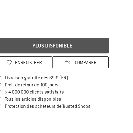
PLUS DISPONIBLE
ENREGISTRER
COMPARER
Trouve les infos sur la livraison 
Livraison gratuite dès 69 € (FR)
Trouve les informations de paiement i
Droit de retour de 100 jours
> 4 000 000 clients satisfaits
Tous les articles disponibles
Trouve toutes les infos
Protection des acheteurs de Trusted Shops