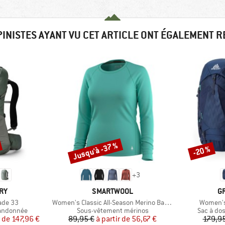
PINISTES AYANT VU CET ARTICLE ONT ÉGALEMENT 
Jusqu'à -37 %
-20 %
Remise
Remise
+
3
E
MARQUE
M
RY
SMARTWOOL
G
Article
Article
ade 33
Women's Classic All-Season Merino Base Layer L/S
Women's
Product group
Product 
randonnée
Sous-vêtement mérinos
Sac à do
ix
ix réduit
Prix
Prix réduit
r de
147,96 €
89,95 €
à partir de
56,67 €
179,95