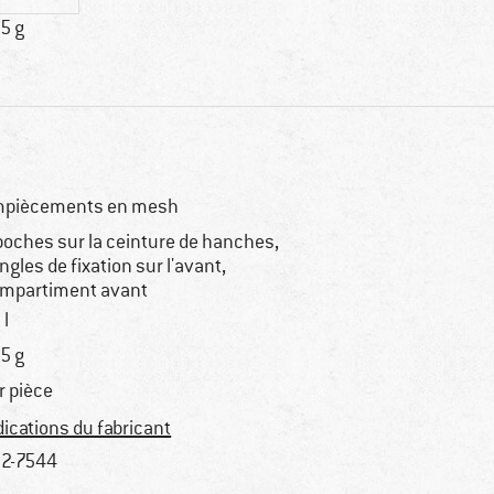
5 g
piècements en mesh
poches sur la ceinture de hanches,
ngles de fixation sur l'avant,
mpartiment avant
 l
5 g
r pièce
dications du fabricant
2-7544