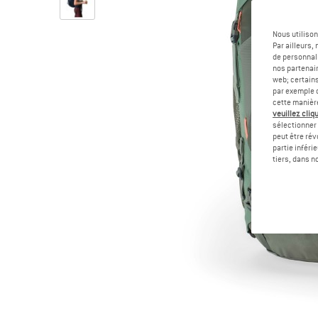
Nous utilison
Par ailleurs
de personnali
nos partenair
web; certain
par exemple c
cette manièr
veuillez cliqu
sélectionner 
peut être rév
partie inféri
tiers, dans n