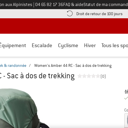
Appelez-nous au
on aux Alpinistes
|
04 65 82 17 36
FAQ & aide
Statut de ma command
e les informations de paiement ici ! Ouvre une boîte d'information
Tro
Droit de retour de 100 jours
Équipement
Escalade
Cyclisme
Hiver
Tous les spo
rek & randonnée
/
Women's Amber 44 RC - Sac à dos de trekking
- Sac à dos de trekking
(0)
Pr
Pr
1
Co