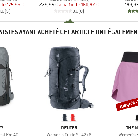
ix
ix réduit
Prix
Prix réduit
 de
175,96 €
229,95 €
à partir de
160,97 €
199,9
4,6
(
5
)
0,0
(
0
)
INISTES AYANT ACHETÉ CET ARTICLE ONT ÉGALEMEN
Jusqu'à 
Remise
UE
MARQUE
MARQ
EY
DEUTER
THE 
Article
Article
st Pro 40
Women's Guide SL 42+6
Women's F