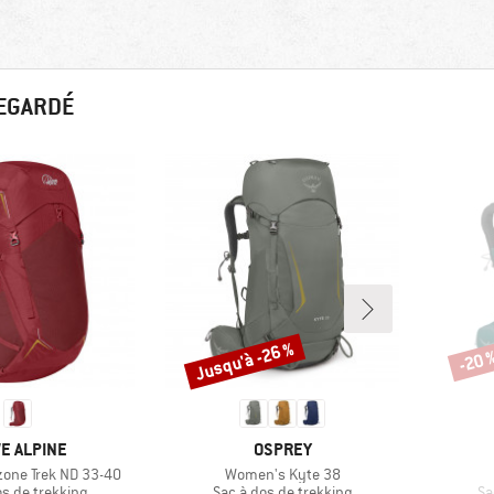
REGARDÉ
Jusqu'à -26 %
-20 
Remise
Remi
QUE
MARQUE
E ALPINE
OSPREY
Article
one Trek ND 33-40
Women's Kyte 38
 group
Product group
Pr
os de trekking
Sac à dos de trekking
Sa