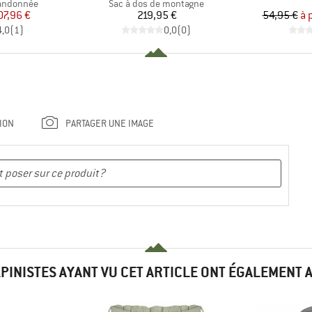
Product group
randonnée
Sac à dos de montagne
ix
ix réduit
Prix
07,96 €
219,95 €
54,95 €
à 
4,0
(
1
)
0,0
(
0
)
ION
PARTAGER UNE IMAGE
LPINISTES AYANT VU CET ARTICLE ONT ÉGALEMENT 