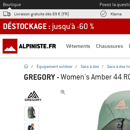
Vers le
Boutique
Posez la questi
Trouv
Livraison gratuite dès 69 € (FR)
Klarna
DÉSTOCKAGE : jusqu'à -60 %
Vêtements
Chaussures
Page d'accueil
/
Équipement outdoor
/
Sacs à dos
/
Sacs à dos t
GREGORY
-
Women's Amber 44 RC 