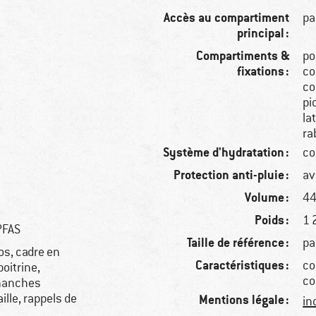
Accès au compartiment
pa
principal :
Compartiments &
po
fixations :
co
co
pi
la
ra
Système d'hydratation :
co
Protection anti-pluie :
av
Volume :
44
Poids :
1 
PFAS
Taille de référence :
pa
os, cadre en
Caractéristiques :
co
oitrine,
co
 hanches
lle, rappels de
Mentions légale :
in