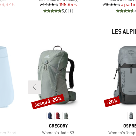
duit
Prix
Prix réduit
Pr
Pr
39,97 €
244,95 €
195,96 €
219,95 €
à partir
)
5,0
(
1
)
LES ALP
Jusqu'à -26 %
-20 %
Remise
Remise
MARQUE
MARQ
GREGORY
OSPR
Article
Article
mer Skort
Women's Jade 33
Women's Tempe