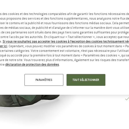
Dé
s des cookies et des technologies comparables afin de garantir les fonctions nécessaires de
Pl
, nous proposons des services et des fonctions supplémentaires, nous analysons notre flux d
ser le contenu et la publicité et nous fournissons des fonctions médias sociaux. Cela perme
Qu
es de médias sociaux, de publicité et d'analyse de s'informer sur la manière dont vous utilise
s de ces partenaires sont situés dans des pays tiers sans garanties suffisantes pour protég
ontre l'accès par les autorités. En cliquant sur « Tout sélectionner », vous acceptez que no
e.
Si vous ne souhaitez pas accepter les cookies à l’exception des cookies techniquement n
er ici
. Cependant, vous pouvez modifier vos paramètres de cookies à tout moment dans « Pa
certaines catégories. Votre consentement est volontaire, n’est pas nécessaire pour l’utilisati
oqué ou accordé pour la première fois à tout moment dans « Paramètres des cookies », qui se
eure de notre site. Vous trouverez plus d'informations, également sur les risques des transfe
otre
déclaration de protection des données
.
PARAMÈTRES
TOUT SÉLECTIONNER