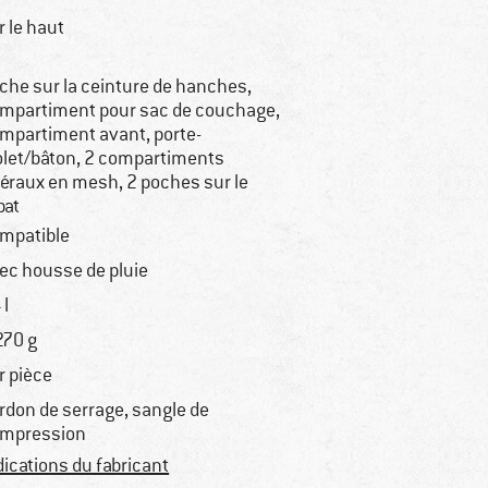
r le haut
che sur la ceinture de hanches,
mpartiment pour sac de couchage,
mpartiment avant, porte-
olet/bâton, 2 compartiments
téraux en mesh, 2 poches sur le
bat
mpatible
ec housse de pluie
 l
270 g
r pièce
rdon de serrage, sangle de
mpression
dications du fabricant