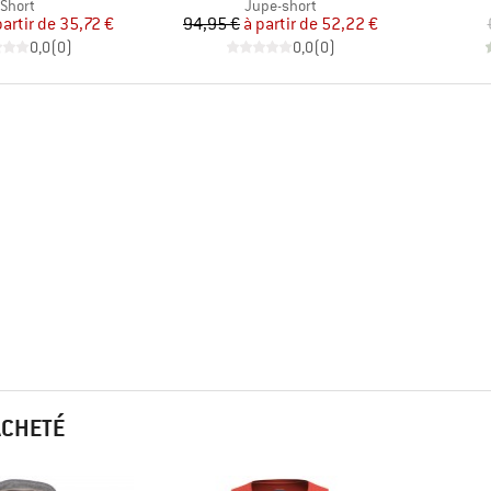
Product group
Product group
Short
Jupe-short
Prix
Prix réduit
Prix
Prix réduit
partir de
35,72 €
94,95 €
à partir de
52,22 €
0,0
(
0
)
0,0
(
0
)
ACHETÉ