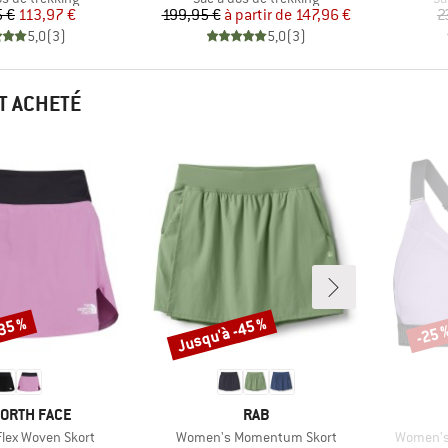
Prix
Prix réduit
Prix
Prix réduit
5 €
113,97 €
199,95 €
à partir de
147,96 €
2
5,0
(
3
)
5,0
(
3
)
T ACHETÉ
-35 %
Jusqu'à -45 %
-25 
Remise
Remi
UE
MARQUE
NORTH FACE
RAB
Article
Article
lex Woven Skort
Women's Momentum Skort
Women's 