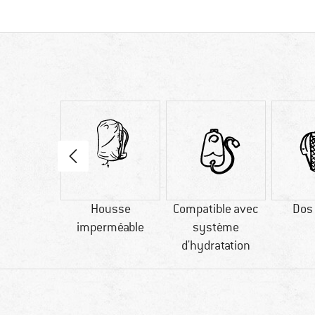
70 g
Housse
Compatible avec
Dos 
imperméable
système
d'hydratation