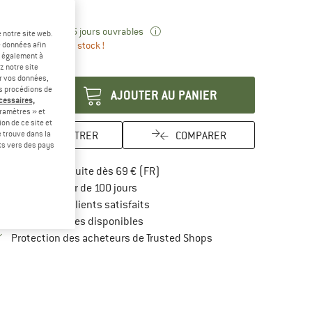
-15 %
-15 %
Le lien s'ouvre dans une boîte d'i
lai de livraison: 3-5 jours ouvrables
 notre site web.
us que 1 article en stock !
e données afin
t également à
antité:
z notre site
er vos données,
us procédions de
AJOUTER AU PANIER
écessaires,
ramètres » et
on de ce site et
ENREGISTRER
COMPARER
 trouve dans la
rts vers des pays
Trouve les infos sur la livraison 
Livraison gratuite dès 69 € (FR)
Trouve les informations de paiement i
Droit de retour de 100 jours
> 4 000 000 clients satisfaits
Tous les articles disponibles
Trouve toutes les infos
Protection des acheteurs de Trusted Shops