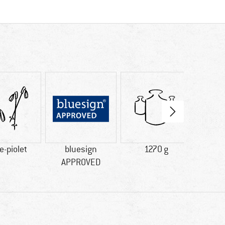
e-piolet
bluesign
1270 g
H
APPROVED
impe