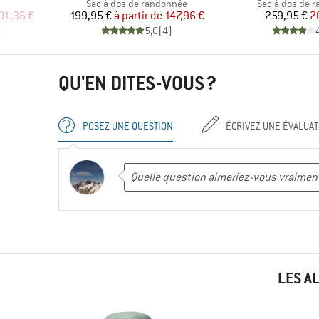
p
Product group
Product group
Sac à dos de randonnée
Sac à dos de 
duit
Prix
Prix réduit
Pr
Pr
01,36 €
199,95 €
à partir de
147,96 €
259,95 €
2
)
5,0
(
4
)
QU'EN DITES-VOUS ?
POSEZ UNE QUESTION
ÉCRIVEZ UNE ÉVALUAT
LES A