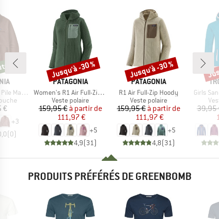
Jusqu'à -30 %
Jusqu'à -30 %
Jus
utés
tés
Remise
Remise
Rem
E
MARQUE
MARQUE
MA
NIA
PATAGONIA
PATAGONIA
TR
Article
Article
Article
Marsupial
Women's R1 Air Full-Zip Hoody
R1 Air Full-Zip Hoody
Girls Sa
oup
Product group
Product group
Pro
apuche
Veste polaire
Veste polaire
Ves
ix
Prix
Prix réduit
Prix
Prix réduit
5 €
159,95 €
à partir de
159,95 €
à partir de
39,95 
111,97 €
111,97 €
+
3
+
5
+
5
0,0
(
0
)
4,9
(
31
)
4,8
(
31
)
PRODUITS PRÉFÉRÉS DE GREENBOMB