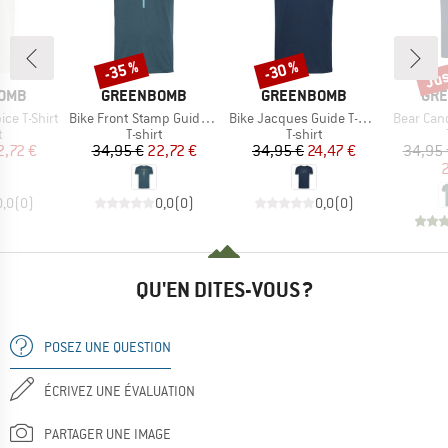
Jus
-35 %
-30 %
Remise
Remise
Rem
MARQUE
MARQUE
MAR
OMB
GREENBOMB
GREENBOMB
GR
Article
Article
Article
ce T-Shirt
Bike Front Stamp Guide T-Shirt
Bike Jacques Guide T-Shirt
Bear Cano
ct group
Product group
Product group
t
T-shirt
T-shirt
ix
ix réduit
Prix
Prix réduit
Prix
Prix réduit
2,72 €
34,95 €
22,72 €
34,95 €
24,47 €
34,95 
2
0,0
(
0
)
0,0
(
0
)
0,0
(
0
)
QU'EN DITES-VOUS ?
POSEZ UNE QUESTION
ÉCRIVEZ UNE ÉVALUATION
PARTAGER UNE IMAGE