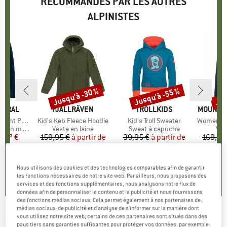
RECOMMANDÉS PAR LES AUTRES
ALPINISTES
Jusqu'à -30 %
Jusqu'à -55 %
Jus
Remise
Remise
Rem
TURAL
MARQUE
FJÄLLRÄVEN
MARQUE
TROLLKIDS
MARQUE
MOUNTAI
cket Hoodie
Article
Kid's Keb Fleece Hoodie
Article
Kid's Troll Sweater
Article
Women's Eclip
n mérinos
Product group
Veste en laine
Product group
Sweat à capuche
Pro
Ves
ix
ix réduit
4,97 €
159,95 €
à partir de
Prix
Prix réduit
39,95 €
à partir de
Prix
Prix réduit
169,95
111,97 €
17,98 €
1
+
9
5,0
(
5
)
Nous utilisons des cookies et des technologies comparables afin de garantir
5,0
(
3
)
5,0
(
9
)
les fonctions nécessaires de notre site web. Par ailleurs, nous proposons des
services et des fonctions supplémentaires, nous analysons notre flux de
données afin de personnaliser le contenu et la publicité et nous fournissons
des fonctions médias sociaux. Cela permet également à nos partenaires de
médias sociaux, de publicité et d'analyse de s'informer sur la manière dont
vous utilisez notre site web; certains de ces partenaires sont situés dans des
GREENBOMB
-
Women's Bike Classic Chipper
pays tiers sans garanties suffisantes pour protéger vos données, par exemple