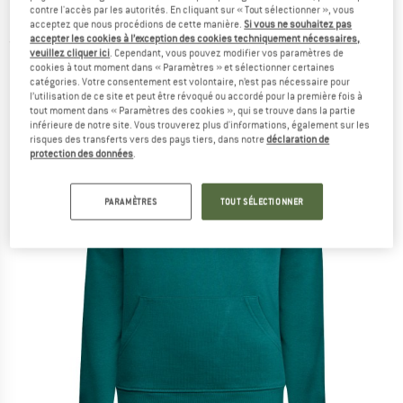
contre l'accès par les autorités. En cliquant sur « Tout sélectionner », vous
Hoodie Cotton - Sweat à capuche
acceptez que nous procédions de cette manière.
Si vous ne souhaitez pas
accepter les cookies à l’exception des cookies techniquement nécessaires,
(0)
veuillez cliquer ici
. Cependant, vous pouvez modifier vos paramètres de
cookies à tout moment dans « Paramètres » et sélectionner certaines
catégories. Votre consentement est volontaire, n’est pas nécessaire pour
l’utilisation de ce site et peut être révoqué ou accordé pour la première fois à
tout moment dans « Paramètres des cookies », qui se trouve dans la partie
inférieure de notre site. Vous trouverez plus d'informations, également sur les
risques des transferts vers des pays tiers, dans notre
déclaration de
protection des données
.
PARAMÈTRES
TOUT SÉLECTIONNER