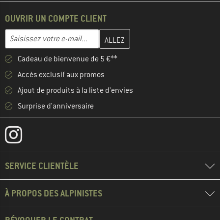
OUVRIR UN COMPTE CLIENT
Entrez votre adresse e-mail ici et créez votre compte client à la 
Adresse e-mail
Cadeau de bienvenue de 5 €**
Accès exclusif aux promos
Ajout de produits à la liste d'envies
Surprise d'anniversaire
SERVICE CLIENTÈLE
À PROPOS DES ALPINISTES