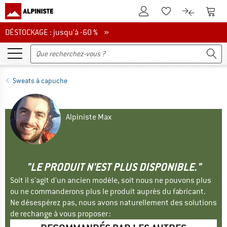
Vers le compte client
Vers 
Vers la liste d'env
Vers le com
DÉSTOCKAGE : jusqu'à -60 %
DÉSTOCKAGE : jusqu'à -60 % »
Sweats à capuche
Alpiniste Max
"LE PRODUIT N'EST PLUS DISPONIBLE."
Soit il s'agit d'un ancien modèle, soit nous ne pouvons plus
ou ne commanderons plus le produit auprès du fabricant.
Ne désespérez pas, nous avons naturellement des solutions
de rechange à vous proposer :