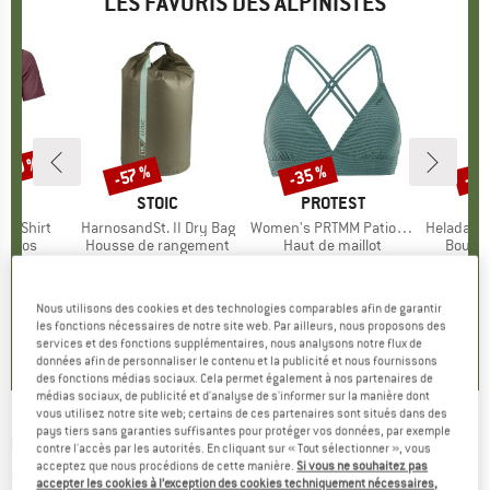
LES FAVORIS DES ALPINISTES
 -30 %
-35 %
-85
-57 %
Remise
Remise
Rem
UE
OX
MARQUE
STOIC
MARQUE
PROTEST
k T-Shirt
Article
HarnosandSt. II Dry Bag
Article
Women's PRTMM Patio Triangle
Article
HeladagenSt. Insulated
roup
érinos
Product group
Housse de rangement
Product group
Haut de maillot
Produc
Boutei
artir de
ix
ix réduit
9,95 €
à partir de
Prix
Prix réduit
39,95 €
Prix
Prix réduit
25,97 €
24,95 
 €
4,28 €
Nous utilisons des cookies et des technologies comparables afin de garantir
4,9
(
23
)
les fonctions nécessaires de notre site web. Par ailleurs, nous proposons des
4,3
(
3
)
5,0
(
2
)
services et des fonctions supplémentaires, nous analysons notre flux de
données afin de personnaliser le contenu et la publicité et nous fournissons
des fonctions médias sociaux. Cela permet également à nos partenaires de
médias sociaux, de publicité et d'analyse de s'informer sur la manière dont
vous utilisez notre site web; certains de ces partenaires sont situés dans des
pays tiers sans garanties suffisantes pour protéger vos données, par exemple
GREENBOMB
-
Nature Moose Mountain Guide
contre l'accès par les autorités. En cliquant sur « Tout sélectionner », vous
acceptez que nous procédions de cette manière.
Si vous ne souhaitez pas
- T-Shirts - T-shirt
accepter les cookies à l’exception des cookies techniquement nécessaires,