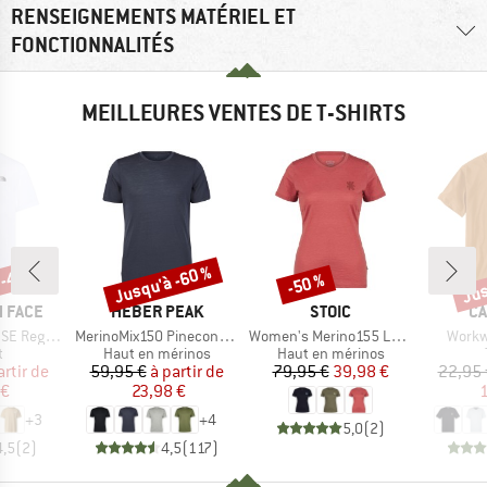
RENSEIGNEMENTS MATÉRIEL ET
FONCTIONNALITÉS
MEILLEURES VENTES DE T-SHIRTS
 -45 %
Jusqu'à -60 %
Jus
-50 %
Remise
Remise
Rem
MARQUE
MARQUE
MA
 FACE
HEBER PEAK
STOIC
CA
Article
Article
Article
Short Sleeve
MerinoMix150 PineconeHe. II T-Shirt
Women's Merino155 LaholmSt. T-Shirt Daisy Flower
Workw
ct group
Product group
Product group
t
Haut en mérinos
Haut en mérinos
ix
ix réduit
Prix
Prix réduit
Prix
Prix réduit
artir de
59,95 €
à partir de
79,95 €
39,98 €
22,95 
 €
23,98 €
1
+
3
+
4
5,0
(
2
)
4,5
(
2
)
4,5
(
117
)