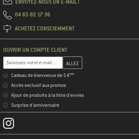
ENVOYEZ-NOUS UN E-MAIL !
04 65 82 17 36
ACHETEZ CONSCIEMMENT
OUVRIR UN COMPTE CLIENT
Entrez votre adresse e-mail ici et créez votre compte client à la 
Adresse e-mail
Cadeau de bienvenue de 5 €**
Accès exclusif aux promos
Ajout de produits à la liste d'envies
Surprise d'anniversaire