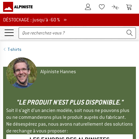
Vers le compte client
Vers 
Vers la liste d'env
Vers le com
DÉSTOCKAGE : jusqu'à -60 %
DÉSTOCKAGE : jusqu'à -60 % »
T-shirts
Alpiniste Hannes
"LE PRODUIT N'EST PLUS DISPONIBLE."
Soit il s'agit d'un ancien modèle, soit nous ne pouvons plus
ou ne commanderons plus le produit auprès du fabricant.
Ne désespérez pas, nous avons naturellement des solutions
de rechange à vous proposer :