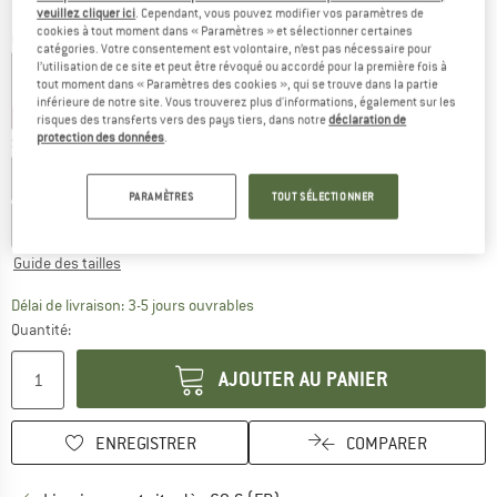
veuillez cliquer ici
. Cependant, vous pouvez modifier vos paramètres de
cookies à tout moment dans « Paramètres » et sélectionner certaines
Couleur:
Black
catégories. Votre consentement est volontaire, n’est pas nécessaire pour
l’utilisation de ce site et peut être révoqué ou accordé pour la première fois à
tout moment dans « Paramètres des cookies », qui se trouve dans la partie
inférieure de notre site. Vous trouverez plus d'informations, également sur les
-58 %
-60 %
risques des transferts vers des pays tiers, dans notre
déclaration de
protection des données
.
Sélectionner taille:
EU
34
EU
36
EU
38
EU
40
EU
42
EU
44
EU
46
PARAMÈTRES
TOUT SÉLECTIONNER
EU
48
EU
50
EU
52
Guide des tailles
Le lien s'ouvre dans une boîte d'inf
Délai de livraison: 3-5 jours ouvrables
Quantité:
AJOUTER AU PANIER
ENREGISTRER
COMPARER