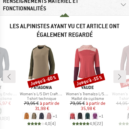
RENSEIGNEMENTS MATÉRIEL ET
FONCTIONNALITÉS
LES ALPINISTES AYANT VU CET ARTICLE ONT
ÉGALEMENT REGARDÉ
Jusqu'à -60 %
Jusqu'à -55 %
Jus
Remise
Remise
Rem
UE
MARQUE
MARQUE
T
PATAGONIA
VAUDE
Article
Article
Article
rance L/S
Women's L/S Dirt Craft Jersey
Women's Tremalzo L/S Shirt
Women's Helsingbo
up
Product group
Product group
Produ
yclisme
T-shirt technique
Maillot de cyclisme
T-shi
ix
ix réduit
Prix
Prix réduit
Prix
Prix réduit
5,97 €
79,95 €
à partir de
79,95 €
à partir de
44,95 
31,98 €
35,98 €
2
+
1
+
1
0,0
(
0
)
4,0
(
4
)
4,9
(
22
)