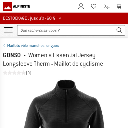
Vers le compte client
Vers 
Vers la liste d'env
Vers le com
DÉSTOCKAGE : jusqu'à -60 %
DÉSTOCKAGE : jusqu'à -60 % »
Maillots vélo manches longues
GONSO
-
Women's Essential Jersey
Longsleeve Therm - Maillot de cyclisme
(0)