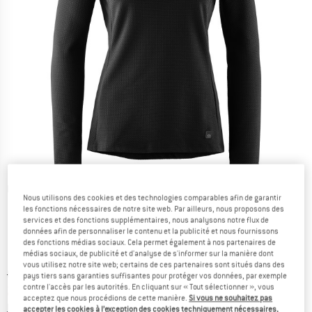
Photos détaillées
Nous utilisons des cookies et des technologies comparables afin de garantir
les fonctions nécessaires de notre site web. Par ailleurs, nous proposons des
services et des fonctions supplémentaires, nous analysons notre flux de
données afin de personnaliser le contenu et la publicité et nous fournissons
des fonctions médias sociaux. Cela permet également à nos partenaires de
médias sociaux, de publicité et d'analyse de s'informer sur la manière dont
vous utilisez notre site web; certains de ces partenaires sont situés dans des
Prix initial :
Prix:
69,95
€
pays tiers sans garanties suffisantes pour protéger vos données, par exemple
contre l'accès par les autorités. En cliquant sur « Tout sélectionner », vous
27,98
€
TVA incl.
acceptez que nous procédions de cette manière.
Si vous ne souhaitez pas
Informations sur les frais de livraison. Ouvre une bo
hors Frais de livraison
accepter les cookies à l’exception des cookies techniquement nécessaires,