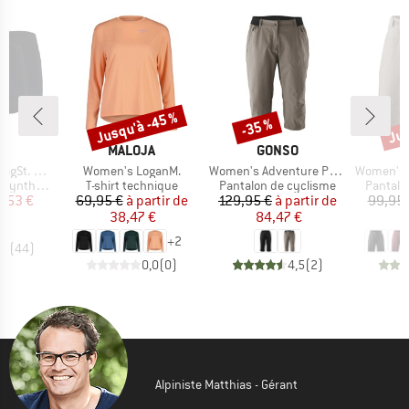
Jusqu'à -45 %
Jus
-35 %
Remise
Remise
Rem
QUE
MARQUE
MARQUE
C
MALOJA
GONSO
Article
Article
Article
ster 2Pack
Women's LoganM.
Women's Adventure Pants 3/4
Women's Ad
Product group
Product group
Product
thétique
T-shirt technique
Pantalon de cyclisme
Pantalo
ix
ix réduit
Prix
Prix réduit
Prix
Prix réduit
1,53 €
69,95 €
à partir de
129,95 €
à partir de
99,95 
38,47 €
84,47 €
4
+
2
,5
(
44
)
0,0
(
0
)
4,5
(
2
)
Alpiniste Matthias - Gérant