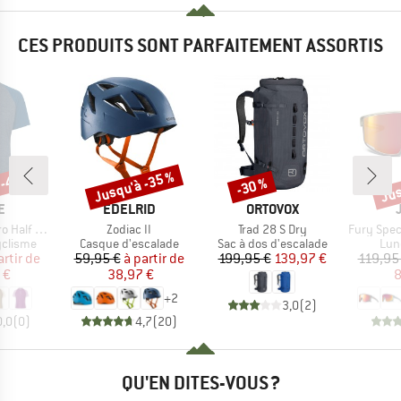
CES PRODUITS SONT PARFAITEMENT ASSORTIS
 -40 %
Jusqu'à -35 %
Jus
-30 %
Remise
Remise
Rem
UE
MARQUE
MARQUE
E
EDELRID
ORTOVOX
Article
Article
Article
p Shirt IV
Zodiac II
Trad 28 S Dry
Fury Spectr
up
Product group
Product group
Pro
yclisme
Casque d'escalade
Sac à dos d'escalade
Lun
ix
ix réduit
Prix
Prix réduit
Prix
Prix réduit
artir de
59,95 €
à partir de
199,95 €
139,97 €
119,95
 €
38,97 €
8
+
2
3,0
(
2
)
0,0
(
0
)
4,7
(
20
)
QU'EN DITES-VOUS ?