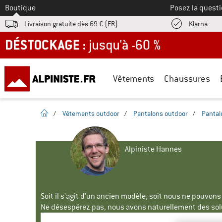
Vers le
Boutique
Posez la questi
Trouv
Livraison gratuite dès 69 € (FR)
Klarna
DÉSTOCKAGE : jusqu'à -60 %
Vêtements
Chaussures
Page d'accueil
/
Vêtements outdoor
/
Pantalons outdoor
/
Pantal
Alpiniste Hannes
Soit il s'agit d'un ancien modèle, soit nous ne pouvon
Ne désespérez pas, nous avons naturellement des solu