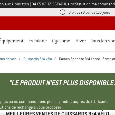
Appelez-nous au
on aux Alpinistes
|
04 65 82 17 36
FAQ & aide
Statut de ma command
e les informations de paiement ici ! Ouvre une boîte d'information
Tro
Droit de retour de 100 jours
Équipement
Escalade
Cyclisme
Hiver
Tous les spo
ons de vélo
/
Cuissards 3/4 vélo
/
Damen Radhose 3/4 Lecce - Pantalo
"LE PRODUIT N'EST PLUS DISPONIBLE.
s plus ou ne commanderons plus le produit auprès du fabricant.
tions de rechange à vous proposer :
MEILLEURES VENTES DE CUISSARDS 3/4 VÉLO