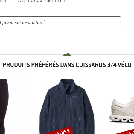
ION
PARTAGER UNE IMAGE
PRODUITS PRÉFÉRÉS DANS CUISSARDS 3/4 VÉLO
Jusqu'à -35 %
Jusqu'à 
Remise
Remise