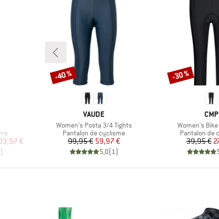
-40 %
-30 %
Remise
Remise
MARQUE
MAR
VAUDE
CMP
Article
Article
Women's Posta 3/4 Tights
Women's Bike
Product group
Product grou
sme
Pantalon de cyclisme
Pantalon de 
duit
Prix
Prix réduit
Pr
Pr
03,97 €
99,95 €
59,97 €
39,95 €
2
)
5,0
(
1
)