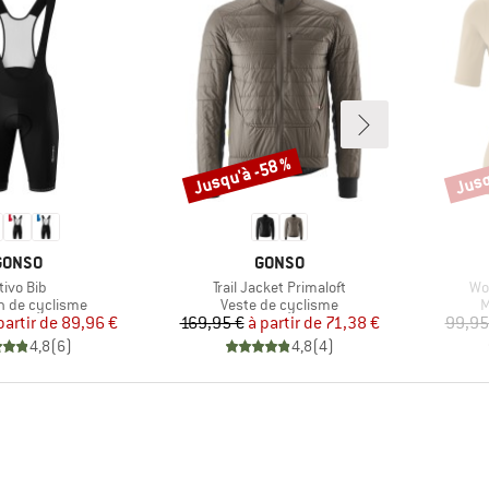
Jusqu'à -58 %
Jusq
Remise
Remi
MARQUE
MARQUE
GONSO
GONSO
ticle
Article
Art
tivo Bib
Trail Jacket Primaloft
Wo
 group
Product group
P
n de cyclisme
Veste de cyclisme
M
Prix
Prix réduit
Prix
Prix réduit
partir de
89,96 €
169,95 €
à partir de
71,38 €
99,95
4,8
(
6
)
4,8
(
4
)