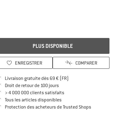
PLUS DISPONIBLE
ENREGISTRER
COMPARER
Trouve les infos sur la livraison 
Livraison gratuite dès 69 € (FR)
Trouve les informations de paiement i
Droit de retour de 100 jours
> 4 000 000 clients satisfaits
Tous les articles disponibles
Trouve toutes les infos
Protection des acheteurs de Trusted Shops