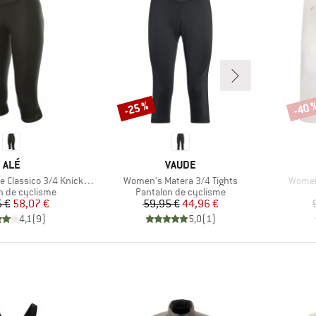
-25 %
-40 
Remise
Remi
MARQUE
MARQUE
ALÉ
VAUDE
Article
Article
Classico 3/4 Knickers
Women's Matera 3/4 Tights
Women
 group
Product group
n de cyclisme
Pantalon de cyclisme
Prix
Prix réduit
Prix
Prix réduit
 €
58,07 €
59,95 €
44,96 €
4,1
(
9
)
5,0
(
1
)