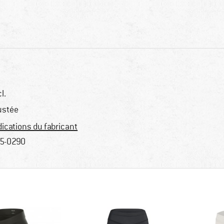
l.
ustée
dications du fabricant
5-0290