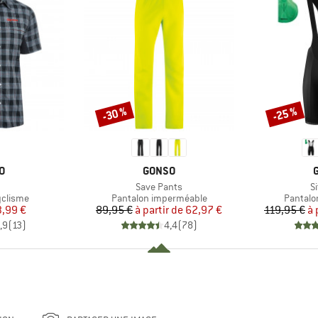
-30 %
-25 %
Remise
Remise
UE
MARQUE
O
GONSO
le
Article
Ar
Save Pants
Si
up
Product group
Product
yclisme
Pantalon imperméable
Pantalo
ix
ix réduit
Prix
Prix réduit
3,99 €
89,95 €
à partir de
62,97 €
119,95 €
à 
,9
(
13
)
4,4
(
78
)