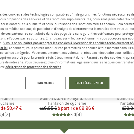
s des cookies et des technologies comparables afin de garantir les fonctions nécessaires de
, nous proposons des services et des fonctions supplémentaires, nous analysons notre flux d
ser le contenu et la publicité et nous fournissons des fonctions médias sociaux. Cela perme
es de médias sociaux, de publicité et d'analyse de s'informer sur la manière dont vous utilise
s de ces partenaires sont situés dans des pays tiers sans garanties suffisantes pour protég
ontre l'accès par les autorités. En cliquant sur « Tout sélectionner », vous acceptez que no
e.
Si vous ne souhaitez pas accepter les cookies à l’exception des cookies techniquement n
er ici
. Cependant, vous pouvez modifier vos paramètres de cookies à tout moment dans « Pa
certaines catégories. Votre consentement est volontaire, n’est pas nécessaire pour l’utilisati
oqué ou accordé pour la première fois à tout moment dans « Paramètres des cookies », qui se
eure de notre site. Vous trouverez plus d'informations, également sur les risques des transfe
-25 %
-35 %
Remise
Remise
otre
déclaration de protection des données
.
PARAMÈTRES
TOUT SÉLECTIONNER
UE
RA
MARQUE
LÖFFLER
4 Short
Article
Women's 3/4 Bike Tights Tour II
Article
Women's Y
p
cyclisme
Product group
Pantalon de cyclisme
Product
Pantalo
 de
ix
ix réduit
58,47 €
119,95 €
à partir de
Prix
Prix réduit
89,96 €
139,9
4,4
(
7
)
5,0
(
4
)