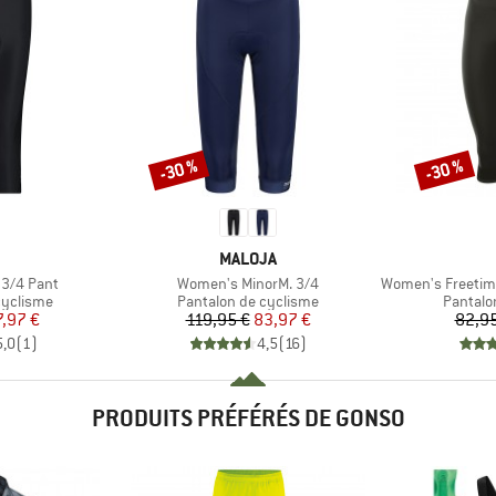
-30 %
-30 %
Remise
Remise
QUE
MARQUE
MALOJA
Article
Article
 3/4 Pant
Women's MinorM. 3/4
Women's Freetime 
p
Product group
Product
cyclisme
Pantalon de cyclisme
Pantalo
ix
ix réduit
Prix
Prix réduit
7,97 €
119,95 €
83,97 €
82,95
5,0
(
1
)
4,5
(
16
)
PRODUITS PRÉFÉRÉS DE GONSO