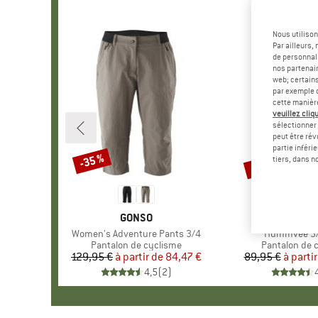
Nous utilison
Par ailleurs
de personnali
nos partenair
web; certain
par exemple c
cette manièr
veuillez cliqu
sélectionner 
peut être rév
partie inféri
Jusqu'à -35 %
-35 %
Remise
Remise
tiers, dans n
MARQUE
GONSO
MARQ
ENDU
Article
Women's Adventure Pants 3/4
Article
Hummvee 3/
Product group
Pantalon de cyclisme
Product grou
Pantalon de 
129,95 €
à partir de
Prix
Prix réduit
84,47 €
89,95 €
à partir
Pr
Pr
4,5
(
2
)