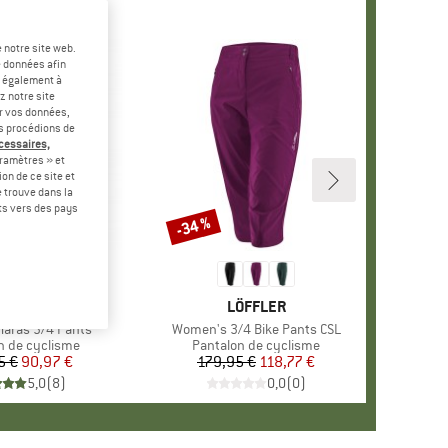
 notre site web.
e données afin
t également à
z notre site
er vos données,
us procédions de
écessaires,
ramètres » et
on de ce site et
 trouve dans la
rts vers des pays
-34 %
Remise
MARQUE
VAUDE
MARQUE
LÖFFLER
aras 3/4 Pants
Article
Women's 3/4 Bike Pants CSL
 group
n de cyclisme
Product group
Pantalon de cyclisme
5 €
Prix
Prix réduit
90,97 €
179,95 €
Prix
Prix réduit
118,77 €
5,0
(
8
)
0,0
(
0
)