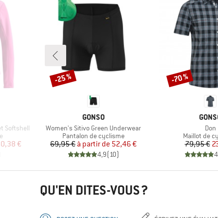
-25 %
-70 %
Remise
Remise
MARQUE
MARQ
GONSO
GONS
Article
Artic
 Softshell
Women's Sitivo Green Underwear
Don
Product group
Product gro
e
Pantalon de cyclisme
Maillot de c
duit
Prix
Prix réduit
Pr
Pr
0,38 €
69,95 €
à partir de
52,46 €
79,95 €
2
)
4,9
(
10
)
4
QU'EN DITES-VOUS ?