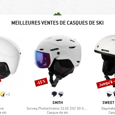
MEILLEURES VENTES DE CASQUES DE SKI
Jusqu'à 
-15 %
Remise
Remise
+
1
QUE
MARQUE
MARQU
SMITH
SWEET 
Article
Article
ure
Survey Photochromic S1-S2 (VLT 30-50%)
Daymake
group
Product group
Pro
 ski
Casque de ski
Cas