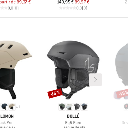
Prix
Prix réduit
Prix
Prix réduit
partir de
89,37 €
149,95 €
89,97 €
2
0,0
(
0
)
0,0
(
0
)
-15 %
-15 
Remise
Remi
+
1
ARQUE
MARQUE
ALOMON
BOLLÉ
ticle
Article
Arti
usk Pro
Ryft Pure
Dri
duct group
Product group
que de ski
Casque de ski