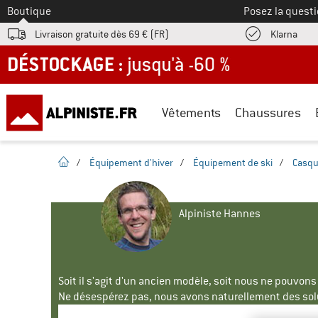
Vers le
Boutique
Posez la questi
Trouv
Livraison gratuite dès 69 € (FR)
Klarna
DÉSTOCKAGE : jusqu'à -60 %
Vêtements
Chaussures
Page d'accueil
/
Équipement d'hiver
/
Équipement de ski
/
Casqu
Alpiniste Hannes
Soit il s'agit d'un ancien modèle, soit nous ne pouvon
Ne désespérez pas, nous avons naturellement des solu