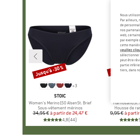
Nous utilison
Par ailleurs
de personnali
nos partenair
web; certain
par exemple c
cette manièr
veuillez cliqu
sélectionner 
peut être rév
partie inféri
Jusqu'à -30 %
-57 %
Remise
Remise
tiers, dans n
+
3
MARQUE
STOIC
MAR
STOI
Article
Women's Merino150 AlsenSt. Brief
Article
HarnosandSt. I
Product group
Sous-vêtement mérinos
Product grou
Housse de r
34,95 €
à partir de
Prix
Prix réduit
24,47 €
9,95 €
à partir
Pr
Pr
4,8
(
44
)