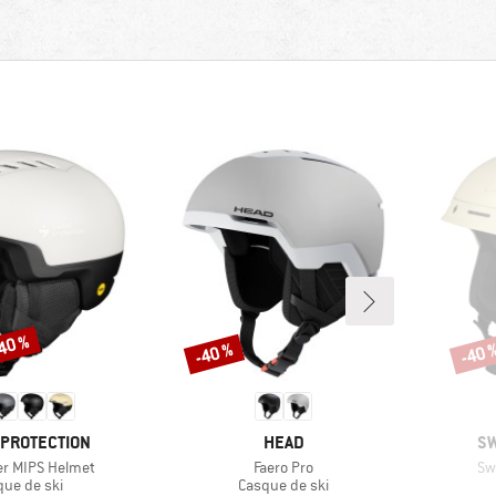
-40 %
-40 %
-40 
Remise
Remi
E
MARQUE
MA
PROTECTION
HEAD
SW
Article
Art
r MIPS Helmet
Faero Pro
Sw
duct group
Product group
que de ski
Casque de ski