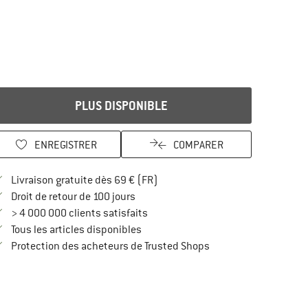
PLUS DISPONIBLE
ENREGISTRER
COMPARER
Trouve les infos sur la livraison 
Livraison gratuite dès 69 € (FR)
Trouve les informations de paiement i
Droit de retour de 100 jours
> 4 000 000 clients satisfaits
Tous les articles disponibles
Trouve toutes les infos
Protection des acheteurs de Trusted Shops