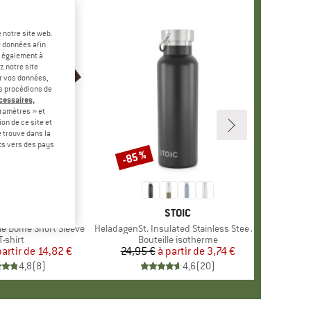
 notre site web.
e données afin
t également à
z notre site
er vos données,
us procédions de
écessaires,
ramètres » et
on de ce site et
 trouve dans la
rts vers des pays
-45 %
-85 %
Remise
+
10
UE
NORTH FACE
MARQUE
STOIC
le Dome Short Sleeve
Article
HeladagenSt. Insulated Stainless Steel Bottle 500
Product group
T-shirt
Product group
Bouteille isotherme
partir de
Prix
Prix réduit
14,82 €
24,95 €
à partir de
Prix
Prix réduit
3,74 €
4,8
(
8
)
4,6
(
20
)