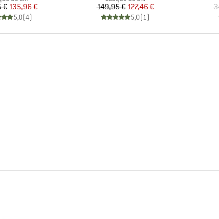
Prix
Prix réduit
Prix
Prix réduit
 €
135,96 €
149,95 €
127,46 €
3
5,0
(
4
)
5,0
(
1
)