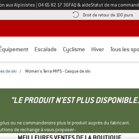
Appelez-nous au
on aux Alpinistes
|
04 65 82 17 36
FAQ & aide
Statut de ma command
e les informations de paiement ici ! Ouvre une boîte d'information
Tro
Droit de retour de 100 jours
Équipement
Escalade
Cyclisme
Hiver
Tous les spo
es de ski
/
Women's Terra MIPS - Casque de ski
"LE PRODUIT N'EST PLUS DISPONIBLE.
s plus ou ne commanderons plus le produit auprès du fabricant.
tions de rechange à vous proposer :
MEILLEURES VENTES DE LA BOUTIQUE