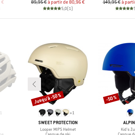
duit
Prix
Prix réduit
Pr
Pr
 €
89,95 €
à partir de
80,96 €
149,95 €
à parti
)
5,0
(
1
)
Jusqu'à -50 %
-50 %
Remise
Remise
1
+
1
MARQUE
MARQ
SWEET PROTECTION
ALPIN
Article
Article
Looper MIPS Helmet
Kid's Z
Product group
Product 
me
Casque de ski
Casque de