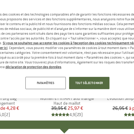
s des cookies et des technologies comparables afin de garantir les fonctions nécessaires de
, nous proposons des services et des fonctions supplémentaires, nous analysons notre flux d
ser le contenu et la publicité et nous fournissons des fonctions médias sociaux. Cela perme
es de médias sociaux, de publicité et d'analyse de s'informer sur la manière dont vous utilise
s de ces partenaires sont situés dans des pays tiers sans garanties suffisantes pour protég
ontre l'accès par les autorités. En cliquant sur « Tout sélectionner », vous acceptez que no
e.
Si vous ne souhaitez pas accepter les cookies à l’exception des cookies techniquement n
er ici
. Cependant, vous pouvez modifier vos paramètres de cookies à tout moment dans « Pa
certaines catégories. Votre consentement est volontaire, n’est pas nécessaire pour l’utilisati
oqué ou accordé pour la première fois à tout moment dans « Paramètres des cookies », qui se
eure de notre site. Vous trouverez plus d'informations, également sur les risques des transfe
Jusqu'à 
-35 %
Remise
Remise
otre
déclaration de protection des données
.
PARAMÈTRES
TOUT SÉLECTIONNER
QUE
C
MARQUE
PROTEST
MARQ
THE 
I Dry Bag
Article
Women's PRTMM Patio Triangle
Article
Evolution Simp
p
angement
Product group
Haut de maillot
 de
ix
ix réduit
4,28 €
39,95 €
Prix
Prix réduit
25,97 €
26,95 €
à 
5,0
(
2
)
4,9
(
23
)