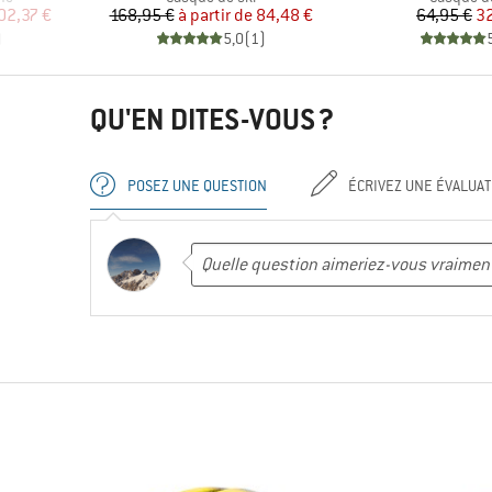
duit
Prix
Prix réduit
Pr
Pr
02,37 €
168,95 €
à partir de
84,48 €
64,95 €
32
)
5,0
(
1
)
QU'EN DITES-VOUS ?
POSEZ UNE QUESTION
ÉCRIVEZ UNE ÉVALUAT