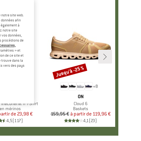
 notre site web.
e données afin
t également à
z notre site
er vos données,
us procédions de
écessaires,
ramètres » et
on de ce site et
 trouve dans la
rts vers des pays
-60 %
Jusqu'à -25 %
Remise
+
4
+
8
RQUE
ER PEAK
MARQUE
ON
ineconeHe. II T-Shirt
Article
Cloud 6
ct group
en mérinos
Product group
Baskets
partir de
Prix
Prix réduit
23,98 €
159,95 €
à partir de
Prix
Prix réduit
119,96 €
4,5
(
117
)
4,1
(
23
)