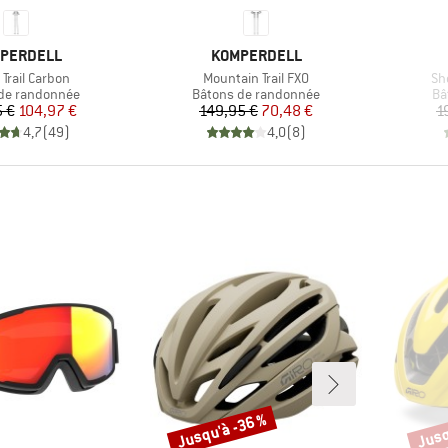
QUE
MARQUE
PERDELL
KOMPERDELL
Article
Art
Trail Carbon
Mountain Trail FXO
Sh
 group
Product group
Pr
de randonnée
Bâtons de randonnée
Bâ
Prix
Prix réduit
Prix
Prix réduit
 €
104,97 €
149,95 €
70,48 €
1
4,7
(
49
)
4,0
(
8
)
Jusqu'à -36 %
Jusq
Remise
Remi