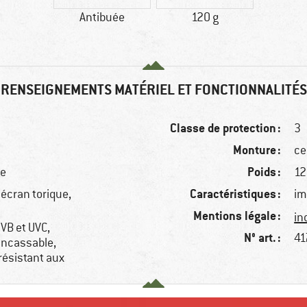
Antibuée
120 g
RENSEIGNEMENTS MATÉRIEL ET FONCTIONNALITÉS
Classe de protection :
3
Monture :
ce
Poids :
se
12
Caractéristiques :
écran torique,
im
Mentions légale :
in
UVB et UVC,
N° art. :
41
incassable,
 résistant aux