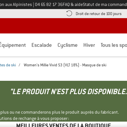
Appelez-nous au
on aux Alpinistes
|
04 65 82 17 36
FAQ & aide
Statut de ma command
e les informations de paiement ici ! Ouvre une boîte d'information
Tro
Droit de retour de 100 jours
Équipement
Escalade
Cyclisme
Hiver
Tous les spo
tes de ski
/
Women's Millie Vivid S3 (VLT 18%) - Masque de ski
"LE PRODUIT N'EST PLUS DISPONIBLE.
s plus ou ne commanderons plus le produit auprès du fabricant.
tions de rechange à vous proposer :
MEILLEURES VENTES DE LA BOUTIQUE