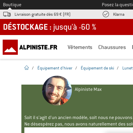
Vers le
Boutique
Posez la questi
Trouv
Livraison gratuite dès 69 € (FR)
Klarna
DÉSTOCKAGE : jusqu'à -60 %
Vêtements
Chaussures
Page d'accueil
/
Équipement d'hiver
/
Équipement de ski
/
Lunet
Alpiniste Max
Soit il s'agit d'un ancien modèle, soit nous ne pouvon
Ne désespérez pas, nous avons naturellement des solu