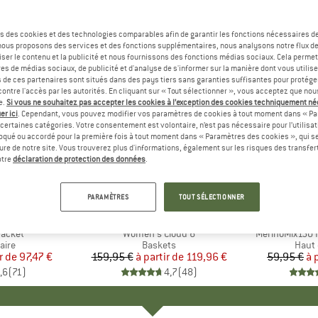
s des cookies et des technologies comparables afin de garantir les fonctions nécessaires de
, nous proposons des services et des fonctions supplémentaires, nous analysons notre flux d
ser le contenu et la publicité et nous fournissons des fonctions médias sociaux. Cela perme
es de médias sociaux, de publicité et d'analyse de s'informer sur la manière dont vous utilise
s de ces partenaires sont situés dans des pays tiers sans garanties suffisantes pour protég
ontre l'accès par les autorités. En cliquant sur « Tout sélectionner », vous acceptez que no
e.
Si vous ne souhaitez pas accepter les cookies à l’exception des cookies techniquement n
er ici
. Cependant, vous pouvez modifier vos paramètres de cookies à tout moment dans « Pa
certaines catégories. Votre consentement est volontaire, n’est pas nécessaire pour l’utilisati
oqué ou accordé pour la première fois à tout moment dans « Paramètres des cookies », qui se
eure de notre site. Vous trouverez plus d'informations, également sur les risques des transfe
Jusqu'à -25 %
Jusqu'à 
Remise
Remise
otre
déclaration de protection des données
.
+
1
+
9
PARAMÈTRES
TOUT SÉLECTIONNER
E
NIA
MARQUE
ON
MA
HEB
Jacket
Article
Women's Cloud 6
Article
MerinoMix150 P
group
aire
Product group
Baskets
Produ
Haut 
r de
ix
ix réduit
97,47 €
159,95 €
à partir de
Prix
Prix réduit
119,96 €
59,95 €
à 
,6
(
71
)
4,7
(
48
)