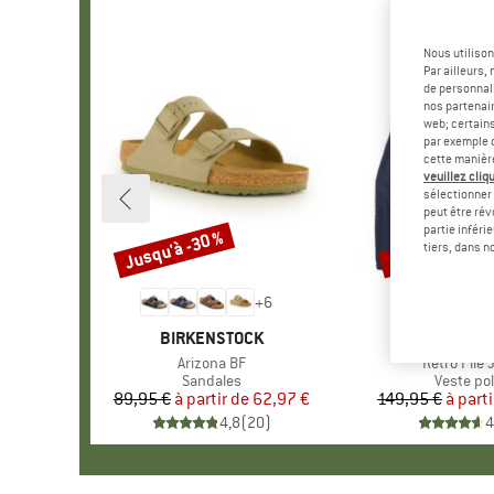
Nous utilison
Par ailleurs
de personnali
nos partenair
web; certain
par exemple c
cette manièr
veuillez cliqu
sélectionner 
peut être rév
partie inféri
Jusqu'à -30 %
Jusqu'à -35 %
Remise
Remise
tiers, dans n
+
6
MARQUE
BIRKENSTOCK
MARQU
PATAGO
Article
Arizona BF
Article
Retro Pile 
Product group
Sandales
Product 
Veste pol
89,95 €
à partir de
Prix
Prix réduit
62,97 €
149,95 €
à parti
Pr
Pr
4,8
(
20
)
4