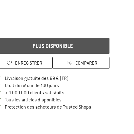
PLUS DISPONIBLE
ENREGISTRER
COMPARER
Trouve les infos sur la livraison 
Livraison gratuite dès 69 € (FR)
Trouve les informations de paiement i
Droit de retour de 100 jours
> 4 000 000 clients satisfaits
Tous les articles disponibles
Trouve toutes les infos
Protection des acheteurs de Trusted Shops