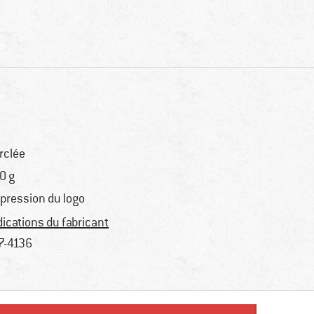
rclée
0 g
pression du logo
dications du fabricant
7-4136