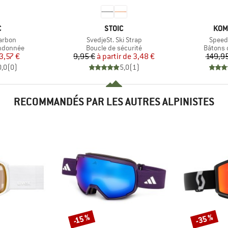
QUE
MARQUE
MAR
C
STOIC
KOM
Article
Article
Carbon
SvedjeSt. Ski Strap
Speed 
p
Product group
Product
andonnée
Boucle de sécurité
Bâtons 
ix
ix réduit
Prix
Prix réduit
3,57 €
9,95 €
à partir de
3,48 €
149,95
0,0
(
0
)
5,0
(
1
)
RECOMMANDÉS PAR LES AUTRES ALPINISTES
-35 %
-15 %
Remise
Remise