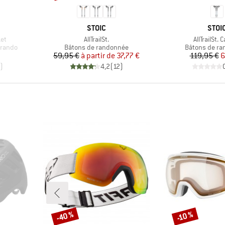
MARQUE
MAR
STOIC
STOI
Article
Article
et
AllTrailSt.
AllTrailSt. 
Product group
Product grou
 rando
Bâtons de randonnée
Bâtons de r
duit
Prix
Prix réduit
Pr
Pr
59,95 €
à partir de
37,77 €
119,95 €
6
)
4,2
(
12
)
-40 %
-10 %
Remise
Remise