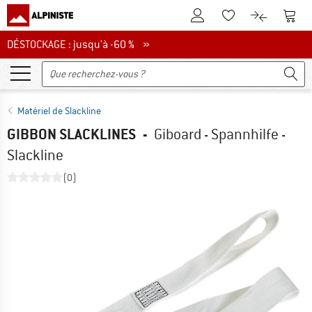
Vers le compte client
Vers 
Vers la liste d'env
Vers le com
DÉSTOCKAGE : jusqu'à -60 %
DÉSTOCKAGE : jusqu'à -60 % »
Matériel de Slackline
GIBBON SLACKLINES
-
Giboard - Spannhilfe -
Slackline
(0)