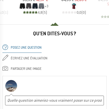
5
+
3
5,0
(
1
)
4,8
(
5
)
0,0
(
0
)
QU'EN DITES-VOUS ?
POSEZ UNE QUESTION
ÉCRIVEZ UNE ÉVALUATION
PARTAGER UNE IMAGE