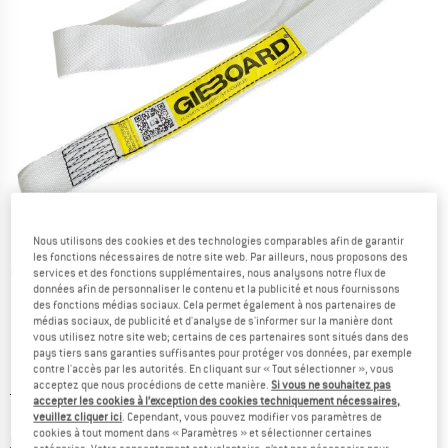
Nous utilisons des cookies et des technologies comparables afin de garantir
les fonctions nécessaires de notre site web. Par ailleurs, nous proposons des
Photos détaillées
services et des fonctions supplémentaires, nous analysons notre flux de
données afin de personnaliser le contenu et la publicité et nous fournissons
des fonctions médias sociaux. Cela permet également à nos partenaires de
médias sociaux, de publicité et d'analyse de s'informer sur la manière dont
vous utilisez notre site web; certains de ces partenaires sont situés dans des
pays tiers sans garanties suffisantes pour protéger vos données, par exemple
contre l'accès par les autorités. En cliquant sur « Tout sélectionner », vous
acceptez que nous procédions de cette manière.
Si vous ne souhaitez pas
Prix initial :
Prix:
19,95
€
accepter les cookies à l’exception des cookies techniquement nécessaires,
16,96
€
veuillez cliquer ici
. Cependant, vous pouvez modifier vos paramètres de
TVA incl.
cookies à tout moment dans « Paramètres » et sélectionner certaines
Informations sur les frais de livraison. Ouvre une bo
hors Frais de livraison