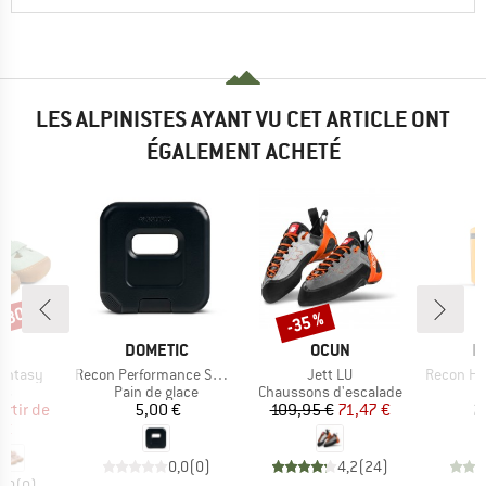
LES ALPINISTES AYANT VU CET ARTICLE ONT
ÉGALEMENT ACHETÉ
 -30 %
-35 %
Remise
QUE
MARQUE
MARQUE
M
L
DOMETIC
OCUN
D
Article
Article
Article
Fantasy
Recon Performance Small Ice Block
Jett LU
Recon Ha
t group
Product group
Product group
P
es
Pain de glace
Chaussons d'escalade
G
ix
ix réduit
Prix
Prix
Prix réduit
artir de
5,00 €
109,95 €
71,47 €
2
 €
0,0
(
0
)
4,2
(
24
)
0,0
(
0
)