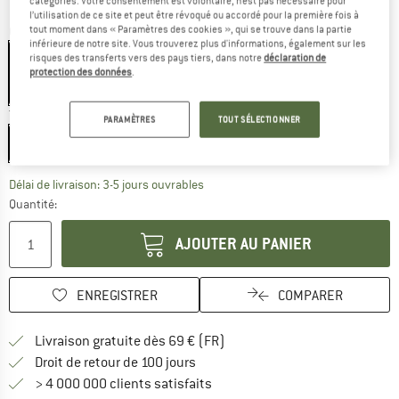
catégories. Votre consentement est volontaire, n’est pas nécessaire pour
l’utilisation de ce site et peut être révoqué ou accordé pour la première fois à
tout moment dans « Paramètres des cookies », qui se trouve dans la partie
Couleur:
White
inférieure de notre site. Vous trouverez plus d'informations, également sur les
risques des transferts vers des pays tiers, dans notre
déclaration de
protection des données
.
-15 %
Taille:
One Size
PARAMÈTRES
TOUT SÉLECTIONNER
One Size
Le lien s'ouvre dans une boîte d'inf
Délai de livraison: 3-5 jours ouvrables
Quantité:
AJOUTER AU PANIER
ENREGISTRER
COMPARER
Trouve les infos sur la livrais
Livraison gratuite dès 69 € (FR)
Trouve les informations de paiemen
Droit de retour de 100 jours
> 4 000 000 clients satisfaits