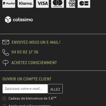
ENVOYEZ-NOUS UN E-MAIL !
04 65 82 17 36
ACHETEZ CONSCIEMMENT
OUVRIR UN COMPTE CLIENT
Entrez votre adresse e-mail ici et créez votre compte client à la 
Adresse e-mail
Cadeau de bienvenue de 5 €**
Accès exclusif aux promos