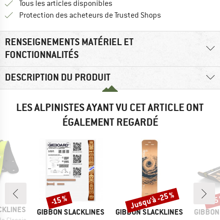
Tous les articles disponibles
Trouve toutes les i
Protection des acheteurs de Trusted Shops
RENSEIGNEMENTS MATÉRIEL ET
FONCTIONNALITÉS
DESCRIPTION DU PRODUIT
LES ALPINISTES AYANT VU CET ARTICLE ONT
ÉGALEMENT REGARDÉ
Jusqu'à -25 %
-15 %
-15
Remise
Remise
Rem
CKLINES
MARQUE
MARQUE
MARQU
GIBBON SLACKLINES
GIBBON SLACKLINES
GIBBON