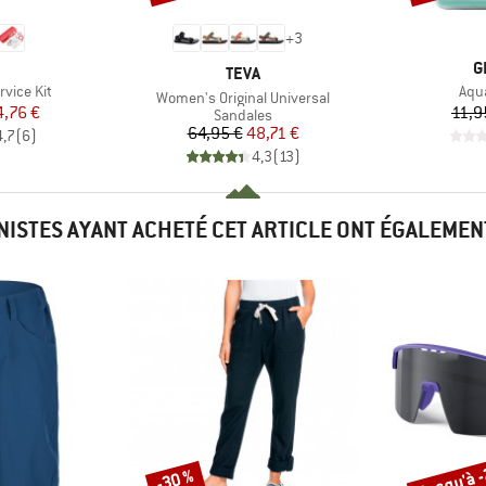
+
3
QUE
M
G
MARQUE
TEVA
Artic
rvice Kit
Aqu
Article
Women's Original Universal
ix
ix réduit
4,76 €
11,9
Product group
Sandales
Prix
Prix réduit
64,95 €
48,71 €
4,7
(
6
)
4,3
(
13
)
INISTES AYANT ACHETÉ CET ARTICLE ONT ÉGALEMEN
Jusqu'à 
-30 %
Remise
Remise