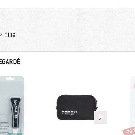
4-0136
REGARDÉ
-20 
Remi