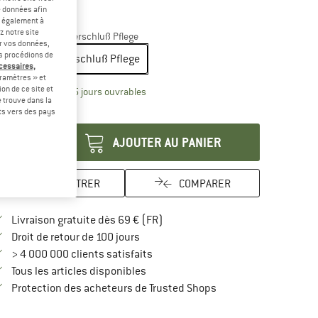
e données afin
-20 %
t également à
z notre site
ille:
60 ml - Reissverschluß Pflege
er vos données,
us procédions de
60 ml - Reissverschluß Pflege
écessaires,
ramètres » et
on de ce site et
Le lien s'ouvre dans une boîte d'inform
lai de livraison: 3-5 jours ouvrables
 trouve dans la
antité:
rts vers des pays
AJOUTER AU PANIER
ENREGISTRER
COMPARER
Trouve les infos sur la livraison 
Livraison gratuite dès 69 € (FR)
Trouve les informations de paiement i
Droit de retour de 100 jours
> 4 000 000 clients satisfaits
Tous les articles disponibles
Trouve toutes les infos
Protection des acheteurs de Trusted Shops