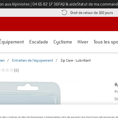
Appelez-nous au
on aux Alpinistes
|
04 65 82 17 36
FAQ & aide
Statut de ma command
e les informations de paiement ici ! Ouvre une boîte d'information
Tro
Droit de retour de 100 jours
Équipement
Escalade
Cyclisme
Hiver
Tous les spo
ien
/
Entretien de l'équipement
/
Zip Care - Lubrifiant
(0)
Pr
Pr
8
Pr
ho
Co
s des cookies et des technologies comparables afin de garantir les fonctions nécessaires de