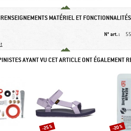
RENSEIGNEMENTS MATÉRIEL ET FONCTIONNALITÉS
N° art. :
55
nt
PINISTES AYANT VU CET ARTICLE ONT ÉGALEMENT 
-25 %
-20 %
Remise
Remise