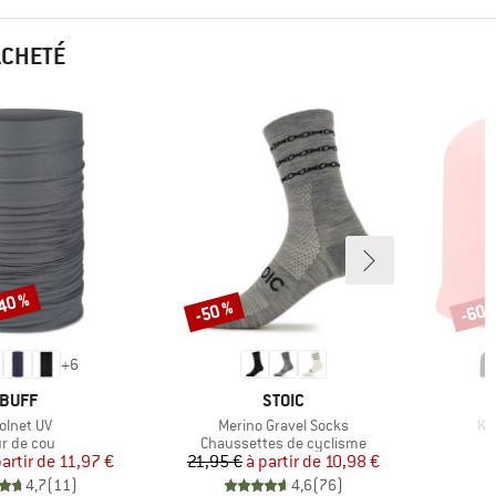
ACHETÉ
-40 %
-50 %
-60 
Remise
Remi
+
6
MARQUE
MARQUE
BUFF
STOIC
icle
Article
Art
olnet UV
Merino Gravel Socks
Kid
oduct group
Product group
ur de cou
Chaussettes de cyclisme
Prix
Prix réduit
Prix
Prix réduit
partir de
11,97 €
21,95 €
à partir de
10,98 €
4,7
(
11
)
4,6
(
76
)