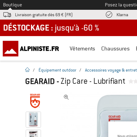
Vers le
Boutique
Posez la questi
Trouv
Livraison gratuite dès 69 € (FR)
Klarna
DÉSTOCKAGE : jusqu'à -60 %
Vêtements
Chaussures
Page d'accueil
/
Équipement outdoor
/
Accessoires voyage & entret
GEARAID
-
Zip Care - Lubrifiant
Nous utilison