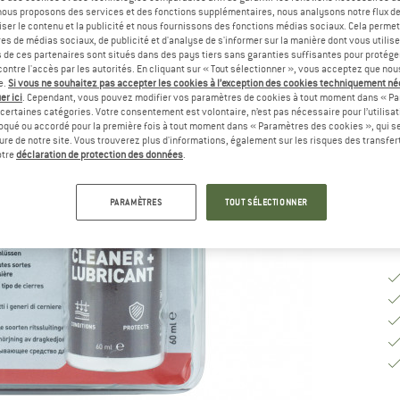
, nous proposons des services et des fonctions supplémentaires, nous analysons notre flux d
ser le contenu et la publicité et nous fournissons des fonctions médias sociaux. Cela perme
es de médias sociaux, de publicité et d'analyse de s'informer sur la manière dont vous utilise
Ta
s de ces partenaires sont situés dans des pays tiers sans garanties suffisantes pour protég
ontre l'accès par les autorités. En cliquant sur « Tout sélectionner », vous acceptez que no
e.
Si vous ne souhaitez pas accepter les cookies à l’exception des cookies techniquement n
er ici
. Cependant, vous pouvez modifier vos paramètres de cookies à tout moment dans « Pa
certaines catégories. Votre consentement est volontaire, n’est pas nécessaire pour l’utilisati
Dé
oqué ou accordé pour la première fois à tout moment dans « Paramètres des cookies », qui se
Qu
eure de notre site. Vous trouverez plus d'informations, également sur les risques des transfe
otre
déclaration de protection des données
.
PARAMÈTRES
TOUT SÉLECTIONNER