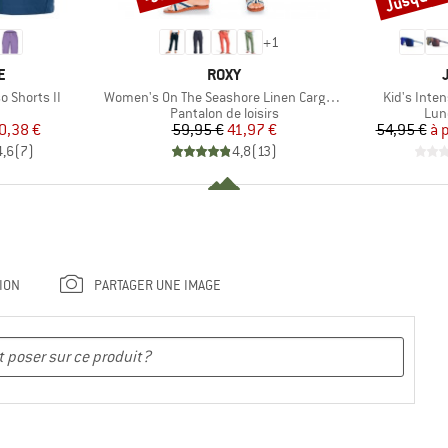
+
1
UE
MARQUE
E
ROXY
Article
Article
 Shorts II
Women's On The Seashore Linen Cargo Trousers
Kid's Inte
uct group
Product group
Pro
Pantalon de loisirs
Lun
ix
ix réduit
Prix
Prix réduit
0,38 €
59,95 €
41,97 €
54,95 €
à 
4,6
(
7
)
4,8
(
13
)
ION
PARTAGER UNE IMAGE