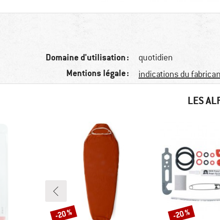
Domaine d'utilisation :
quotidien
Mentions légale :
indications du fabrica
LES AL
-20 %
-20 %
Remise
Remise