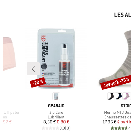
LES A
Jusqu'à -75 %
-20 %
Remise
Remise
1
MARQUE
MAR
GEARAID
STOI
Article
Article
St. Hipster
Zip Care
Merino MTB Qua
Product group
Product group
inos
Lubrifiant
Chaussettes d
duit
Prix
Prix réduit
Pr
Pr
3,97 €
8,50 €
6,80 €
17,95 €
à parti
)
0,0
(
0
)
4