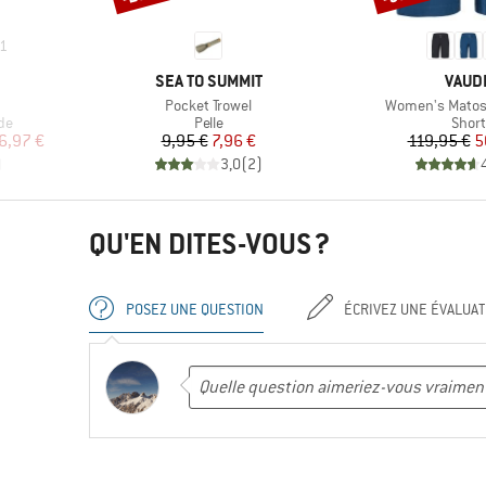
1
MARQUE
MARQ
SEA TO SUMMIT
VAUD
Article
Article
Pocket Trowel
Women's Matoso
Product group
Prod
de
Pelle
Short
duit
Prix
Prix réduit
Pr
Pr
6,97 €
9,95 €
7,96 €
119,95 €
5
)
3,0
(
2
)
QU'EN DITES-VOUS ?
POSEZ UNE QUESTION
ÉCRIVEZ UNE ÉVALUAT