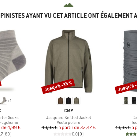
LPINISTES AYANT VU CET ARTICLE ONT ÉGALEMENT 
Jusqu'à -35 %
Jusqu'à 
Remise
Remise
+
1
QUE
MARQUE
C
CMP
Article
Art
rter Socks
Jacquard Knitted Jacket
Co
Product group
Pr
e cyclisme
Veste polaire
To
ix
ix réduit
Prix
Prix réduit
r de
4,99 €
49,95 €
à partir de
32,47 €
19,95 €
à 
,7
(
80
)
0,0
(
0
)