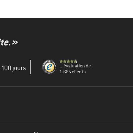
te. »
L' évaluation de
e 100 jours
1.685 clients