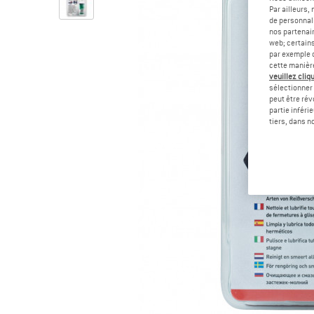
Par ailleurs
de personnali
nos partenair
web; certain
par exemple c
cette manièr
veuillez cliqu
sélectionner 
peut être rév
partie inféri
tiers, dans n