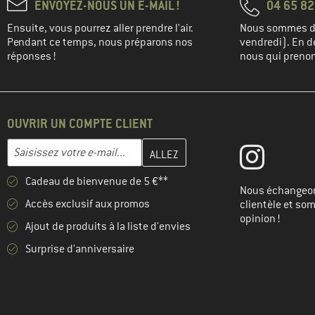
ENVOYEZ-NOUS UN E-MAIL !
04 65 82
Ensuite, vous pourrez aller prendre l'air.
Nous sommes di
Pendant ce temps, nous préparons nos
vendredi). En de
réponses !
nous qui prenons
OUVRIR UN COMPTE CLIENT
Entrez votre adresse e-mail ici et créez votre compte client à la 
Adresse e-mail
Cadeau de bienvenue de 5 €**
Nous échangeon
Accès exclusif aux promos
clientèle et so
opinion !
Ajout de produits à la liste d'envies
Surprise d'anniversaire