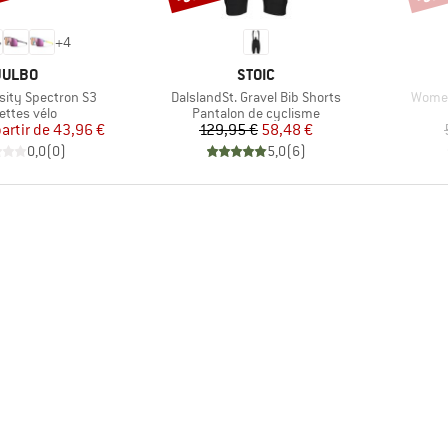
+
4
MARQUE
MARQUE
JULBO
STOIC
Article
Article
nsity Spectron S3
DalslandSt. Gravel Bib Shorts
Women
duct group
Product group
ettes vélo
Pantalon de cyclisme
Prix
Prix réduit
Prix
Prix réduit
partir de
43,96 €
129,95 €
58,48 €
0,0
(
0
)
5,0
(
6
)