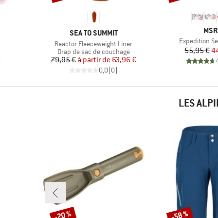
MAR
MSR
MARQUE
SEA TO SUMMIT
Article
Expedition Se
Article
Reactor Fleeceweight Liner
duit
Pr
Pr
55,95 €
4
Product group
Drap de sac de couchage
Prix
Prix réduit
79,95 €
à partir de
63,96 €
)
0,0
(
0
)
LES ALP
-20 %
-58 %
Remise
Remise