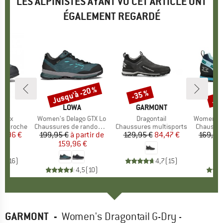
LES ALPINISTES AYANT VU CET ARTICLE ONT
ÉGALEMENT REGARDÉ
Jusqu'à -20 %
Jus
-35 %
Remise
Remise
Rem
UE
PA
MARQUE
LOWA
MARQUE
GARMONT
M
G
Crux
Article
Women's Delago GTX Lo
Article
Dragontail
Article
Women's Dra
'approche
Product group
Chaussures de randonnée
Product group
Chaussures multisports
Product 
Chaussur
ix
ix réduit
19,96 €
199,95 €
à partir de
Prix
Prix réduit
129,95 €
Prix
Prix réduit
84,47 €
169,95
159,96 €
8
,6
(
16
)
4,7
(
15
)
4,5
(
10
)
GARMONT
-
Women's Dragontail G-Dry -