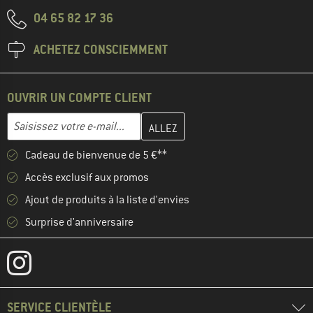
04 65 82 17 36
ACHETEZ CONSCIEMMENT
OUVRIR UN COMPTE CLIENT
Entrez votre adresse e-mail ici et créez votre compte client à la 
Adresse e-mail
Cadeau de bienvenue de 5 €**
Accès exclusif aux promos
Ajout de produits à la liste d'envies
Surprise d'anniversaire
SERVICE CLIENTÈLE