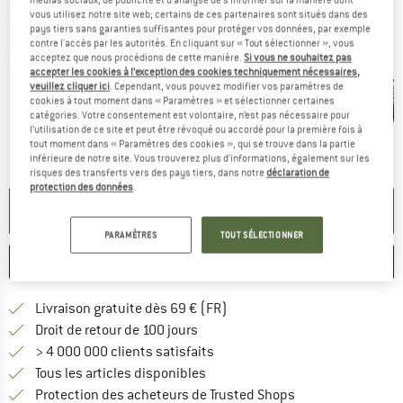
vous utilisez notre site web; certains de ces partenaires sont situés dans des
pays tiers sans garanties suffisantes pour protéger vos données, par exemple
contre l'accès par les autorités. En cliquant sur « Tout sélectionner », vous
Photos détaillées
acceptez que nous procédions de cette manière.
Si vous ne souhaitez pas
accepter les cookies à l’exception des cookies techniquement nécessaires,
veuillez cliquer ici
. Cependant, vous pouvez modifier vos paramètres de
cookies à tout moment dans « Paramètres » et sélectionner certaines
catégories. Votre consentement est volontaire, n’est pas nécessaire pour
l’utilisation de ce site et peut être révoqué ou accordé pour la première fois à
tout moment dans « Paramètres des cookies », qui se trouve dans la partie
inférieure de notre site. Vous trouverez plus d'informations, également sur les
risques des transferts vers des pays tiers, dans notre
déclaration de
protection des données
.
PLUS DISPONIBLE
PARAMÈTRES
TOUT SÉLECTIONNER
ENREGISTRER
COMPARER
Trouve les infos sur la livrais
Livraison gratuite dès 69 € (FR)
Trouve les informations de paiemen
Droit de retour de 100 jours
> 4 000 000 clients satisfaits
Tous les articles disponibles
Trouve toutes les i
Protection des acheteurs de Trusted Shops