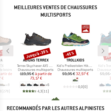
MEILLEURES VENTES DE CHAUSSURES
MULTISPORTS
 -30 %
Jusqu'à -39 %
Jus
-45 %
Remise
Remise
Rem
UE
MARQUE
MARQUE
MA
PA
ADIDAS TERREX
TROLLKIDS
TR
Article
Article
Article
GTX
Terrex Skychaser AX5 GORE-TEX
Kid's Preikestolen Hiker Exclusive
Kid's Tro
p
Product group
Product group
Product 
 loisirs
Chaussures multisports
Chaussures multisports
Chaussur
ix
ix réduit
Prix
Prix réduit
Prix
Prix réduit
artir de
119,95 €
à partir de
59,95 €
32,97 €
59,95 
7 €
73,17 €
3
+
8
+
6
0,0
(
0
)
8
(
278
)
4,3
(
11
)
RECOMMANDÉS PAR LES AUTRES ALPINISTES