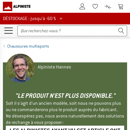
Vers le compte client
Vers 
Vers la liste d'env
Vers le com
DÉSTOCKAGE : jusqu'à -60 %
DÉSTOCKAGE : jusqu'à -60 % »
Chaussures multisports
Alpiniste Hannes
"LE PRODUIT N'EST PLUS DISPONIBLE."
Soit il s'agit d'un ancien modèle, soit nous ne pouvons plus
ou ne commanderons plus le produit auprès du fabricant.
Ne désespérez pas, nous avons naturellement des solutions
de rechange à vous proposer :