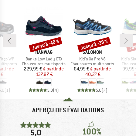
Jusqu'à -40 %
Jusqu'à -38 %
Jus
Remise
Remise
Rem
QUE
MARQUE
MARQUE
HANWAG
SALOMON
Article
Article
Article
Fitgo WP
Banks Low Lady GTX
Kid's Xa Pro V8
Kid's S
Product group
Product group
Product
ltisports
Chaussures multisports
Chaussures multisports
Chaussu
ix
ix réduit
Prix
Prix réduit
Prix
Prix réduit
artir de
229,95 €
à partir de
64,95 €
à partir de
99,95 
 €
137,97 €
40,27 €
6
5,0
(
1
)
5,0
(
4
)
5,0
(
7
)
APERÇU DES ÉVALUATIONS
100%
5,0