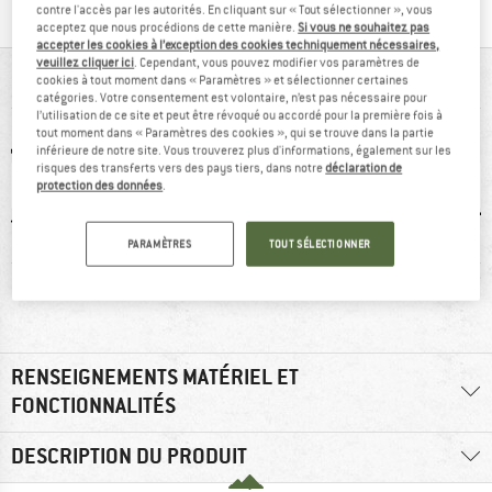
contre l'accès par les autorités. En cliquant sur « Tout sélectionner », vous
acceptez que nous procédions de cette manière.
Si vous ne souhaitez pas
accepter les cookies à l’exception des cookies techniquement nécessaires,
veuillez cliquer ici
. Cependant, vous pouvez modifier vos paramètres de
VUE D'ENSEMBLE
cookies à tout moment dans « Paramètres » et sélectionner certaines
catégories. Votre consentement est volontaire, n’est pas nécessaire pour
l’utilisation de ce site et peut être révoqué ou accordé pour la première fois à
tout moment dans « Paramètres des cookies », qui se trouve dans la partie
inférieure de notre site. Vous trouverez plus d'informations, également sur les
risques des transferts vers des pays tiers, dans notre
déclaration de
protection des données
.
PARAMÈTRES
TOUT SÉLECTIONNER
0 g
GORE-TEX
Semelle Vibram
Pare-
RENSEIGNEMENTS MATÉRIEL ET
FONCTIONNALITÉS
DESCRIPTION DU PRODUIT