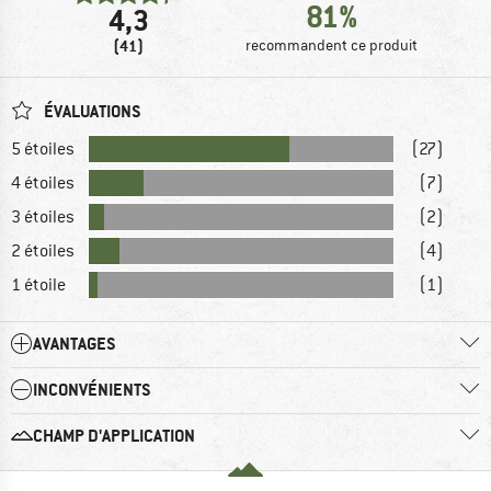
81%
4,3
(41)
recommandent ce produit
ÉVALUATIONS
5 étoiles
(27)
4 étoiles
(7)
3 étoiles
(2)
2 étoiles
(4)
1 étoile
(1)
AVANTAGES
INCONVÉNIENTS
CHAMP D'APPLICATION