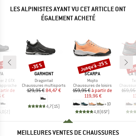
LES ALPINISTES AYANT VU CET ARTICLE ONT
ÉGALEMENT ACHETÉ
 -25 %
Jusqu'à -25 %
Jus
-35 %
Remise
Remise
Rem
UE
MARQUE
MARQUE
MA
WA
GARMONT
SCARPA
LA 
Article
Article
Ar
her 2 GTX
Dragontail
Mojito
Tx
Product group
Product group
Product 
'approche
Chaussures multisports
Chaussures de loisirs
Chaussur
ix
ix réduit
Prix
Prix réduit
Prix
Prix réduit
artir de
129,95 €
84,47 €
159,95 €
à partir de
169,95
6 €
119,96 €
1
+
10
4,7
(
15
)
5,0
(
2
)
4,8
(
657
)
MEILLEURES VENTES DE CHAUSSURES