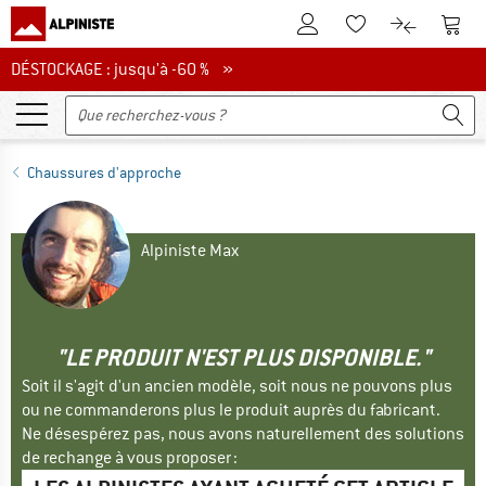
Vers le compte client
Vers 
Vers la liste d'env
Vers le com
DÉSTOCKAGE : jusqu'à -60 %
DÉSTOCKAGE : jusqu'à -60 % »
Chaussures d'approche
Alpiniste Max
"LE PRODUIT N'EST PLUS DISPONIBLE."
Soit il s'agit d'un ancien modèle, soit nous ne pouvons plus
ou ne commanderons plus le produit auprès du fabricant.
Ne désespérez pas, nous avons naturellement des solutions
de rechange à vous proposer :