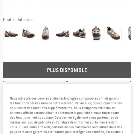
Photos détaillées
PLUS DISPONIBLE
ENREGISTRER
COMPARER
Nous utilisons des cookies et des technologies comparables afin de garantir
Trouve les infos sur la livrais
Livraison gratuite dès 69 € (FR)
les fonctions nécessaires de notre site web. Par ailleurs, nous proposons des
services et des fonctions supplémentaires, nous analysons notre flux de
Trouve les informations de paiemen
Droit de retour de 100 jours
données afin de personnaliser le contenu et la publicité et nous fournissons
> 4 000 000 clients satisfaits
des fonctions médias sociaux. Cela permet également à nos partenaires de
médias sociaux, de publicité et d'analyse de s'informer sur la manière dont
Tous les articles disponibles
vous utilisez notre site web; certains de ces partenaires sont situés dans des
Trouve toutes les i
Protection des acheteurs de Trusted Shops
pays tiers sans garanties suffisantes pour protéger vos données, par exemple