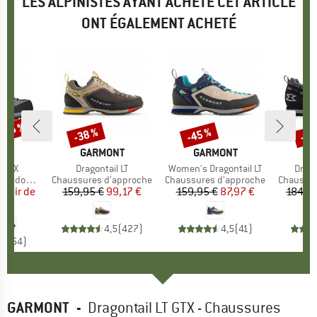
LES ALPINISTES AYANT ACHETÉ CET ARTICLE
ONT ÉGALEMENT ACHETÉ
 -45 %
-38 %
-45 %
-32
Remise
Remise
Rem
E
NT
MARQUE
GARMONT
MARQUE
GARMONT
M
G
h GTX
Article
Dragontail LT
Article
Women's Dragontail LT
Articl
Drago
ndonnée
Product group
Chaussures d'approche
Product group
Chaussures d'approche
Product 
Chaussur
partir de
ix
ix réduit
159,95 €
Prix
Prix réduit
99,17 €
159,95 €
Prix
Prix réduit
87,97 €
184,9
 €
4,5
(
427
)
4,5
(
41
)
,5
(
54
)
GARMONT
-
Dragontail LT GTX - Chaussures