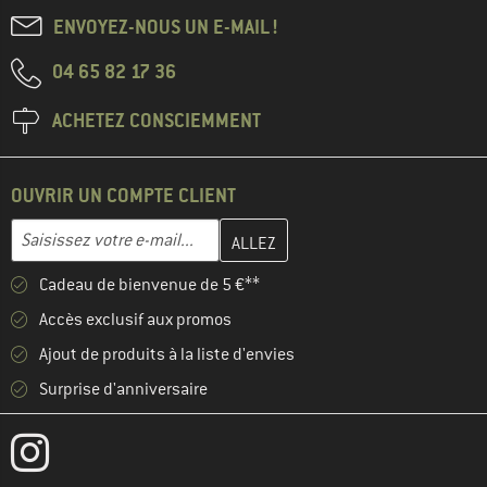
ENVOYEZ-NOUS UN E-MAIL !
04 65 82 17 36
ACHETEZ CONSCIEMMENT
OUVRIR UN COMPTE CLIENT
Entrez votre adresse e-mail ici et créez votre compte client à la 
Adresse e-mail
Cadeau de bienvenue de 5 €**
Accès exclusif aux promos
Ajout de produits à la liste d'envies
Surprise d'anniversaire