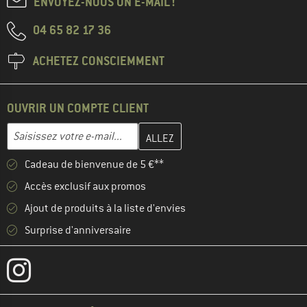
ENVOYEZ-NOUS UN E-MAIL !
04 65 82 17 36
ACHETEZ CONSCIEMMENT
OUVRIR UN COMPTE CLIENT
Entrez votre adresse e-mail ici et créez votre compte client à la 
Adresse e-mail
Cadeau de bienvenue de 5 €**
Accès exclusif aux promos
Ajout de produits à la liste d'envies
Surprise d'anniversaire