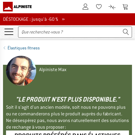
Vers le compte client
Vers 
Vers la liste d'env
Vers le com
DÉSTOCKAGE : jusqu'à -60 %
DÉSTOCKAGE : jusqu'à -60 % »
Élastiques fitness
Alpiniste Max
"LE PRODUIT N'EST PLUS DISPONIBLE."
Soit il s'agit d'un ancien modèle, soit nous ne pouvons plus
ou ne commanderons plus le produit auprès du fabricant.
Ne désespérez pas, nous avons naturellement des solutions
de rechange à vous proposer :