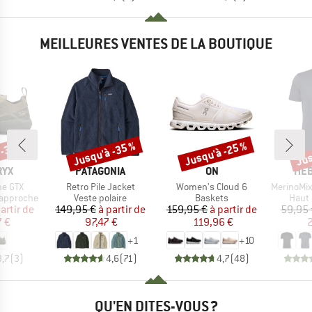
MEILLEURES VENTES DE LA BOUTIQUE
 -35 %
Jusqu'à -35 %
Jusqu'à -25 %
Jus
Remise
Remise
Rem
E
MARQUE
MARQUE
MAR
RYX
PATAGONIA
ON
HEB
Article
Article
Article
ne GTX
Retro Pile Jacket
Women's Cloud 6
MerinoMix150 Pi
Product group
Product group
Produ
'approche
Veste polaire
Baskets
Haut 
ix
ix réduit
Prix
Prix réduit
Prix
Prix réduit
artir de
149,95 €
à partir de
159,95 €
à partir de
59,95 
 €
97,47 €
119,96 €
2
+
1
+
10
3,7
(
3
)
4,6
(
71
)
4,7
(
48
)
QU'EN DITES-VOUS ?