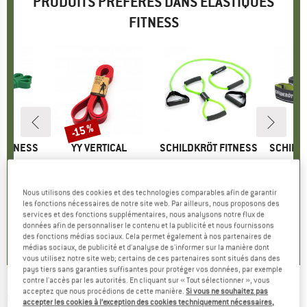
PRODUITS PRÉFÉRÉS DANS ÉLASTIQUES
FITNESS
-15 %
Remise
FITNESS
MARQUE
YY VERTICAL
MARQUE
SCHILDKRÖT FITNESS
MARQUE
SCHILD
 Light
Article
Elastic Bands
Article
Expander Set Pro
Art
Ela
roup
itness
Product group
Élastique fitness
Product group
Entraînement fonctionnel
Produ
Élast
 €
ix
12,95 €
à partir de
Prix
Prix réduit
29,95 €
Prix
1
Nous utilisons des cookies et des technologies comparables afin de garantir
11,01 €
les fonctions nécessaires de notre site web. Par ailleurs, nous proposons des
services et des fonctions supplémentaires, nous analysons notre flux de
+
1
0,0
(
0
)
0,0
(
0
)
données afin de personnaliser le contenu et la publicité et nous fournissons
5,0
(
5
)
des fonctions médias sociaux. Cela permet également à nos partenaires de
médias sociaux, de publicité et d'analyse de s'informer sur la manière dont
vous utilisez notre site web; certains de ces partenaires sont situés dans des
pays tiers sans garanties suffisantes pour protéger vos données, par exemple
contre l'accès par les autorités. En cliquant sur « Tout sélectionner », vous
acceptez que nous procédions de cette manière.
Si vous ne souhaitez pas
GAIAM
-
Flat Bands 3-Pack - Élastique
accepter les cookies à l’exception des cookies techniquement nécessaires,