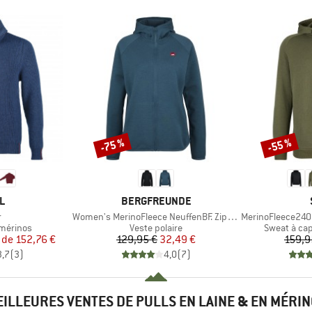
-75 %
-55 %
Remise
Remise
UE
MARQUE
L
BERGFREUNDE
e
Article
Article
r
Women's MerinoFleece NeuffenBF. Zip Hoody
MerinoFleece240
up
Product group
Product gr
 mérinos
Veste polaire
Sweat à ca
ix
ix réduit
Prix
Prix réduit
 de
152,76 €
129,95 €
32,49 €
159,9
3,7
(
3
)
4,0
(
7
)
ILLEURES VENTES DE PULLS EN LAINE & EN MÉRI