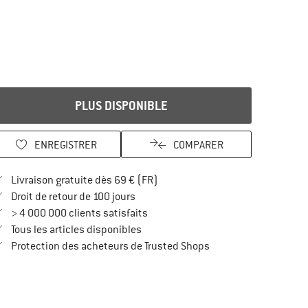
PLUS DISPONIBLE
ENREGISTRER
COMPARER
Trouve les infos sur la livraison 
Livraison gratuite dès 69 € (FR)
Trouve les informations de paiement i
Droit de retour de 100 jours
> 4 000 000 clients satisfaits
Tous les articles disponibles
Trouve toutes les infos
Protection des acheteurs de Trusted Shops