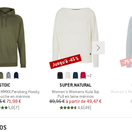
Jusqu'à -45 %
-75 
Remise
Remi
+
2
MARQUE
MARQUE
STOIC
SUPER.NATURAL
Article
Article
 MMXX.Persberg Hoody
Women's Womens Kula Top
Women's Merino
oup
Product group
puche en mérinos
Pull en laine mérinos
Prix
Prix réduit
Prix
Prix réduit
5 €
71,98 €
89,95 €
à partir de
49,47 €
5,0
(
7
)
4,6
(
49
)
NOS