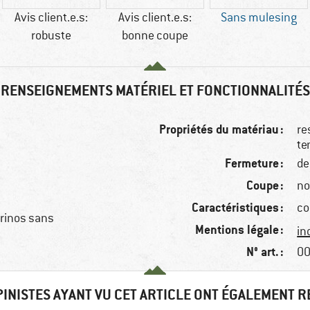
Avis client.e.s:
Avis client.e.s:
Sans mulesing
robuste
bonne coupe
RENSEIGNEMENTS MATÉRIEL ET FONCTIONNALITÉS
Propriétés du matériau :
re
te
Fermeture :
de
Coupe :
no
Caractéristiques :
co
érinos sans
Mentions légale :
in
N° art. :
00
PINISTES AYANT VU CET ARTICLE ONT ÉGALEMENT 