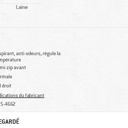
Laine
spirant, anti-odeurs, régule la
mpérature
mi-zip avant
rmale
l droit
dications du fabricant
5-4662
REGARDÉ