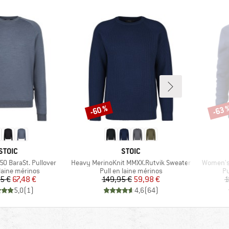
-60 %
-63 
Remise
Remi
MARQUE
MARQUE
STOIC
STOIC
Article
Article
50 BaraSt. Pullover
Heavy MerinoKnit MMXX.Rutvik Sweater
Women's
 group
Product group
Pr
 laine mérinos
Pull en laine mérinos
Pu
Prix
Prix réduit
Prix
Prix réduit
5 €
67,48 €
149,95 €
59,98 €
1
5,0
(
1
)
4,6
(
64
)