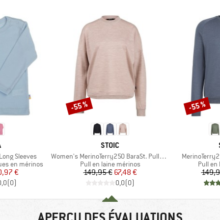
-55 %
-55 %
Remise
Remise
QUE
MARQUE
A
STOIC
Article
Article
 Long Sleeves
Women's MerinoTerry250 BaraSt. Pullover
MerinoTerry2
Product group
Product
ues en mérinos
Pull en laine mérinos
Pull en
ix
ix réduit
Prix
Prix réduit
0,97 €
149,95 €
67,48 €
149,9
0,0
(
0
)
0,0
(
0
)
APERÇU DES ÉVALUATIONS