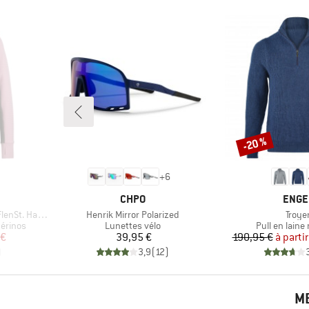
-20 %
Remise
+
6
MARQUE
MARQ
CHPO
ENGE
Article
Articl
Zip with Hood
Henrik Mirror Polarized
Troye
Product group
Product gro
érinos
Lunettes vélo
Pull en laine
duit
Prix
Pr
Pr
 €
39,95 €
190,95 €
à partir
)
3,9
(
12
)
ME