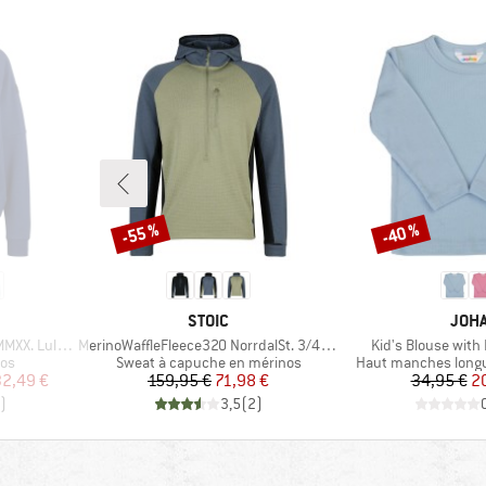
-55 %
-40 %
Remise
Remise
MARQUE
MAR
STOIC
JOH
Article
Article
Lulea Crew
MerinoWaffleFleece320 NorrdalSt. 3/4 Zip Hoody
Kid's Blouse with
Product group
Product group
nos
Sweat à capuche en mérinos
Haut manches long
duit
Prix
Prix réduit
Pr
Pr
2,49 €
159,95 €
71,98 €
34,95 €
2
)
3,5
(
2
)