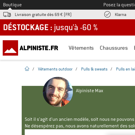
Vers le
Boutique
Posez la questi
Trouv
Livraison gratuite dès 69 € (FR)
Klarna
DÉSTOCKAGE : jusqu'à -60 %
Vêtements
Chaussures
Page d'accueil
/
Vêtements outdoor
/
Pulls & sweats
/
Pulls en l
Alpiniste Max
Soit il s'agit d'un ancien modèle, soit nous ne pouvon
Ne désespérez pas, nous avons naturellement des solu