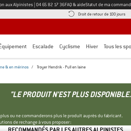
Appelez-nous au
on aux Alpinistes
|
04 65 82 17 36
FAQ & aide
Statut de ma command
e les informations de paiement ici ! Ouvre une boîte d'information
Tro
Droit de retour de 100 jours
Équipement
Escalade
Cyclisme
Hiver
Tous les spo
aine & en mérinos
/
Troyer Hendrik - Pull en laine
"LE PRODUIT N'EST PLUS DISPONIBLE.
s plus ou ne commanderons plus le produit auprès du fabricant.
tions de rechange à vous proposer :
RECOMMANDÉS PAR LES AUTRES ALPINISTES