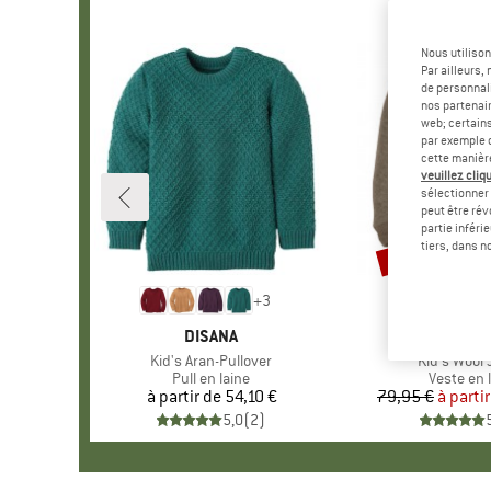
Nous utilison
Par ailleurs
de personnali
nos partenair
web; certain
par exemple c
cette manièr
veuillez cliqu
sélectionner 
peut être rév
partie inféri
Jusqu'à -35 %
Remise
tiers, dans n
+
3
MARQUE
DISANA
MARQU
MIKK-L
Article
Kid's Aran-Pullover
Article
Kid's Wool 
Product group
Pull en laine
Product 
Veste en 
à partir de
Prix
54,10 €
79,95 €
à parti
Pr
Pr
5,0
(
2
)