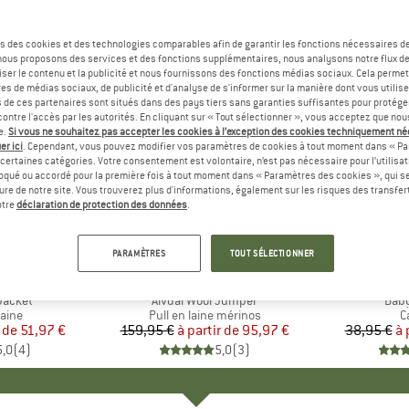
s des cookies et des technologies comparables afin de garantir les fonctions nécessaires de
, nous proposons des services et des fonctions supplémentaires, nous analysons notre flux d
ser le contenu et la publicité et nous fournissons des fonctions médias sociaux. Cela perme
es de médias sociaux, de publicité et d'analyse de s'informer sur la manière dont vous utilise
s de ces partenaires sont situés dans des pays tiers sans garanties suffisantes pour protég
ontre l'accès par les autorités. En cliquant sur « Tout sélectionner », vous acceptez que no
e.
Si vous ne souhaitez pas accepter les cookies à l’exception des cookies techniquement n
er ici
. Cependant, vous pouvez modifier vos paramètres de cookies à tout moment dans « Pa
certaines catégories. Votre consentement est volontaire, n’est pas nécessaire pour l’utilisati
oqué ou accordé pour la première fois à tout moment dans « Paramètres des cookies », qui se
eure de notre site. Vous trouverez plus d'informations, également sur les risques des transfe
Jusqu'à -40 %
Jusqu'à 
Remise
Remise
otre
déclaration de protection des données
.
+
2
PARAMÈTRES
TOUT SÉLECTIONNER
E
INE
MARQUE
BERGANS
Jacket
Article
Alvdal Wool Jumper
Artic
Baby
group
laine
Product group
Pull en laine mérinos
P
C
r de
ix
ix réduit
51,97 €
159,95 €
à partir de
Prix
Prix réduit
95,97 €
38,95 €
à 
5,0
(
4
)
5,0
(
3
)