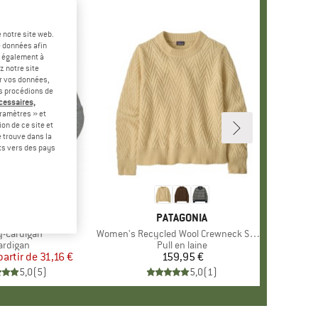
 notre site web.
e données afin
t également à
z notre site
er vos données,
us procédions de
écessaires,
ramètres » et
on de ce site et
 trouve dans la
rts vers des pays
-20 %
+
1
MARQUE
ENGEL
MARQUE
PATAGONIA
le
-Cardigan
Article
Women's Recycled Wool Crewneck Sweater
roduct group
ardigan
Product group
Pull en laine
partir de
Prix
Prix réduit
31,16 €
159,95 €
Prix
5,0
(
5
)
5,0
(
1
)