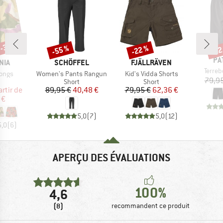
 -30 %
-55 %
-22 %
-22
Remise
Remise
Rem
MA
PA
E
MARQUE
MARQUE
NIA
SCHÖFFEL
FJÄLLRÄVEN
Article
Terre
Article
Article
Longs
Women's Pants Rangun
Kid's Vidda Shorts
79,95
uct group
Product group
Product group
Short
Short
ix
ix réduit
Prix
Prix réduit
Prix
Prix réduit
artir de
89,95 €
40,48 €
79,95 €
62,36 €
 €
5,0
(
7
)
5,0
(
12
)
5,0
(
6
)
APERÇU DES ÉVALUATIONS
100%
4,6
(8)
recommandent ce produit