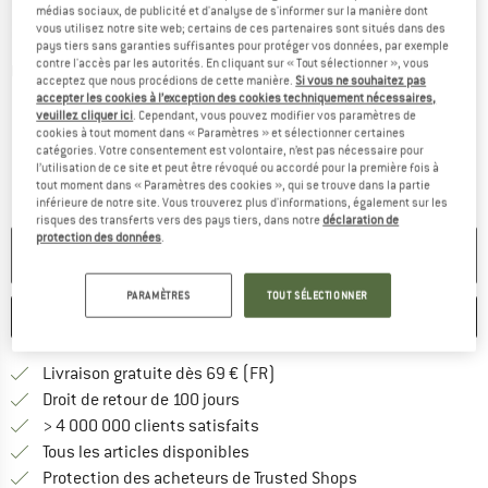
médias sociaux, de publicité et d'analyse de s'informer sur la manière dont
vous utilisez notre site web; certains de ces partenaires sont situés dans des
pays tiers sans garanties suffisantes pour protéger vos données, par exemple
contre l'accès par les autorités. En cliquant sur « Tout sélectionner », vous
Photos détaillées
acceptez que nous procédions de cette manière.
Si vous ne souhaitez pas
accepter les cookies à l’exception des cookies techniquement nécessaires,
veuillez cliquer ici
. Cependant, vous pouvez modifier vos paramètres de
cookies à tout moment dans « Paramètres » et sélectionner certaines
catégories. Votre consentement est volontaire, n’est pas nécessaire pour
l’utilisation de ce site et peut être révoqué ou accordé pour la première fois à
tout moment dans « Paramètres des cookies », qui se trouve dans la partie
inférieure de notre site. Vous trouverez plus d'informations, également sur les
risques des transferts vers des pays tiers, dans notre
déclaration de
protection des données
.
PLUS DISPONIBLE
PARAMÈTRES
TOUT SÉLECTIONNER
ENREGISTRER
COMPARER
Trouve les infos sur la livrais
Livraison gratuite dès 69 € (FR)
Trouve les informations de paiemen
Droit de retour de 100 jours
> 4 000 000 clients satisfaits
Tous les articles disponibles
Trouve toutes les i
Protection des acheteurs de Trusted Shops