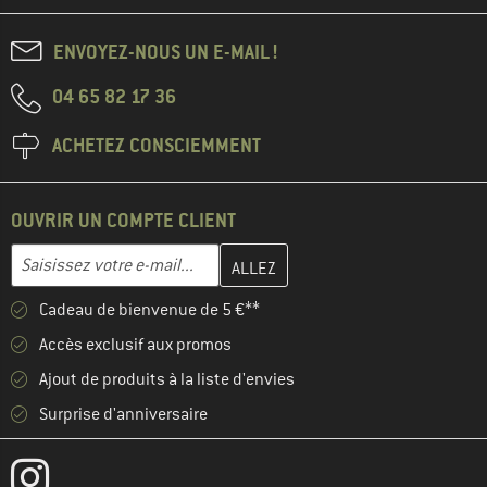
ENVOYEZ-NOUS UN E-MAIL !
04 65 82 17 36
ACHETEZ CONSCIEMMENT
OUVRIR UN COMPTE CLIENT
Entrez votre adresse e-mail ici et créez votre compte client à la 
Adresse e-mail
Cadeau de bienvenue de 5 €**
Accès exclusif aux promos
Ajout de produits à la liste d'envies
Surprise d'anniversaire