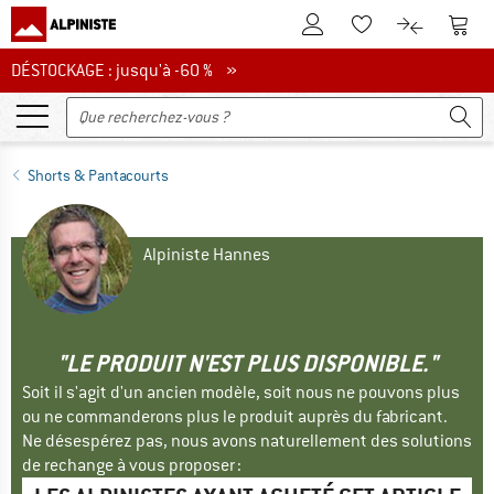
Vers le compte client
Vers 
Vers la liste d'env
Vers le com
DÉSTOCKAGE : jusqu'à -60 %
DÉSTOCKAGE : jusqu'à -60 % »
Shorts & Pantacourts
Alpiniste Hannes
"LE PRODUIT N'EST PLUS DISPONIBLE."
Soit il s'agit d'un ancien modèle, soit nous ne pouvons plus
ou ne commanderons plus le produit auprès du fabricant.
Ne désespérez pas, nous avons naturellement des solutions
de rechange à vous proposer :