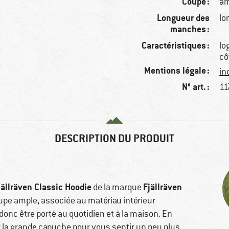
Coupe :
am
Longueur des
lo
manches :
Caractéristiques :
lo
cô
Mentions légale :
in
N° art. :
11
DESCRIPTION DU PRODUIT
ällräven Classic Hoodie
Fjällräven
de la marque
upe ample, associée au matériau intérieur
donc être porté au quotidien et à la maison. En
er la grande capuche pour vous sentir un peu plus