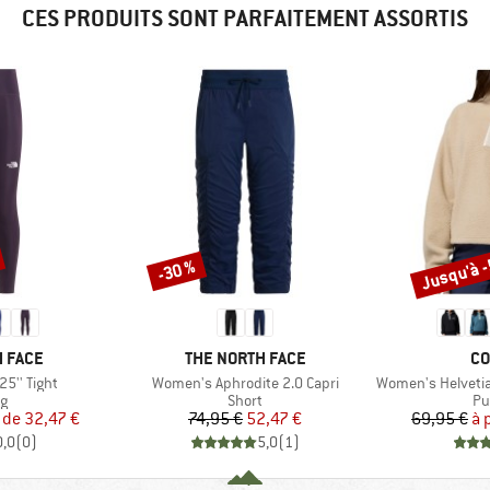
CES PRODUITS SONT PARFAITEMENT ASSORTIS
Jusqu'à 
-30 %
Remise
Remise
MARQUE
MA
 FACE
THE NORTH FACE
CO
Article
Article
5'' Tight
Women's Aphrodite 2.0 Capri
Women's Helvetia II 
t group
Product group
Pr
ng
Short
Pul
ix
ix réduit
Prix
Prix réduit
 de
32,47 €
74,95 €
52,47 €
69,95 €
à 
0,0
(
0
)
5,0
(
1
)