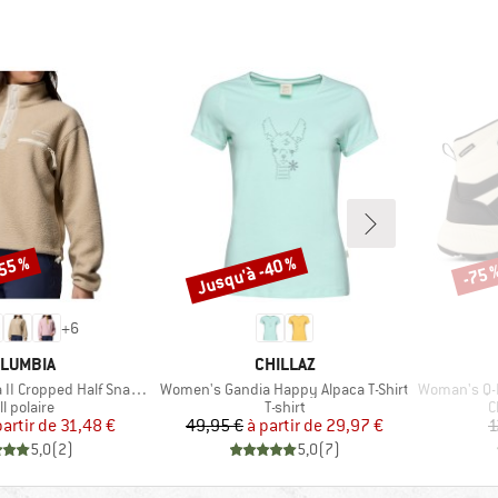
-55 %
Jusqu'à -40 %
-75 
Remise
Remi
+
6
RQUE
MARQUE
LUMBIA
CHILLAZ
Article
Article
Cropped Half Snap Fleece
Women's Gandia Happy Alpaca T-Shirt
Woman's Q-Lo
oduct group
Product group
P
l polaire
T-shirt
C
Prix
Prix réduit
Prix
Prix réduit
partir de
31,48 €
49,95 €
à partir de
29,97 €
1
5,0
(
2
)
5,0
(
7
)