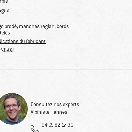
ple
ngue
go brodé, manches raglan, bords
telés
dications du fabricant
7-3502
Consultez nos experts
Alpiniste Hannes
04 65 82 17 36