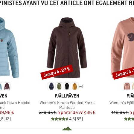
PINISTES AYANT VU CET ARTICLE ONT ÉGALEMENT 
Jusqu'à -27 %
Jusqu'à 
Remise
Remise
+
4
MARQUE
MA
ÄVEN
FJÄLLRÄVEN
FJÄ
Article
Article
Pack Down Hoodie
Women's Kiruna Padded Parka
Women's Fjäl
 group
Product group
ne
Manteau
ix
ix réduit
Prix
Prix réduit
99,96 €
379,95 €
à partir de
277,36 €
119,95 €
à 
,8
(
12
)
4,6
(
85
)