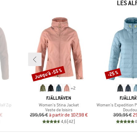
LES AL
Jusqu'à -55 %
-25 %
Remise
Remise
+
2
MARQUE
MARQUE
FJÄLLRÄVEN
FJÄLLR
Article
Article
alf Zip
Women's Stina Jacket
Women's Expedition 
p
Product group
Product
Veste de loisirs
Doudou
duit
Prix
Prix réduit
Pr
Pr
 €
239,95 €
à partir de
107,98 €
399,95 €
2
)
4,6
(
42
)
4