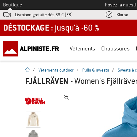
Vers le
Boutique
Posez la questi
Trouv
Livraison gratuite dès 69 € (FR)
Klarna
DÉSTOCKAGE : jusqu'à -60 %
Vêtements
Chaussures
Page d'accueil
/
Vêtements outdoor
/
Pulls & sweats
/
Sweats à 
FJÄLLRÄVEN
-
Women's Fjällräve