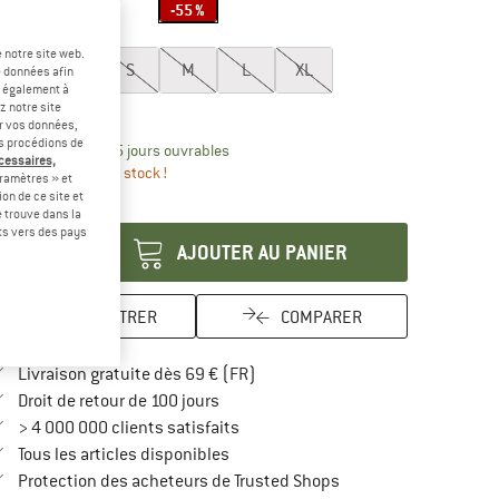
-55 %
ille:
XS
 notre site web.
XXS
XS
S
M
L
XL
e données afin
t également à
uide des tailles
z notre site
er vos données,
us procédions de
Le lien s'ouvre dans une boîte d'inform
lai de livraison: 3-5 jours ouvrables
écessaires,
us que 1 article en stock !
ramètres » et
on de ce site et
antité:
 trouve dans la
rts vers des pays
AJOUTER AU PANIER
ENREGISTRER
COMPARER
Trouve les infos sur la livraison 
Livraison gratuite dès 69 € (FR)
Trouve les informations de paiement i
Droit de retour de 100 jours
> 4 000 000 clients satisfaits
Tous les articles disponibles
Trouve toutes les infos
Protection des acheteurs de Trusted Shops