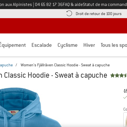
Appelez-nous au
on aux Alpinistes
|
04 65 82 17 36
FAQ & aide
Statut de ma command
e les informations de paiement ici ! Ouvre une boîte d'information
Tro
Droit de retour de 100 jours
Équipement
Escalade
Cyclisme
Hiver
Tous les spo
capuche
/
Women's Fjällräven Classic Hoodie - Sweat à capuche
n Classic Hoodie - Sweat à capuche
Pr
Pr
1
Co