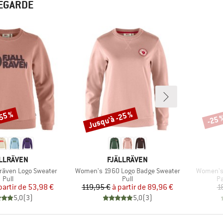
REGARDÉ
-55 %
Jusqu'à -25 %
-25 
Remise
Remi
RQUE
MARQUE
LLRÄVEN
FJÄLLRÄVEN
Article
Article
lräven Logo Sweater
Women's 1960 Logo Badge Sweater
Women's K
Product group
Product group
Pr
Pull
Pull
Pa
Prix
Prix réduit
Prix
Prix réduit
partir de
53,98 €
119,95 €
à partir de
89,96 €
1
5,0
(
3
)
5,0
(
3
)