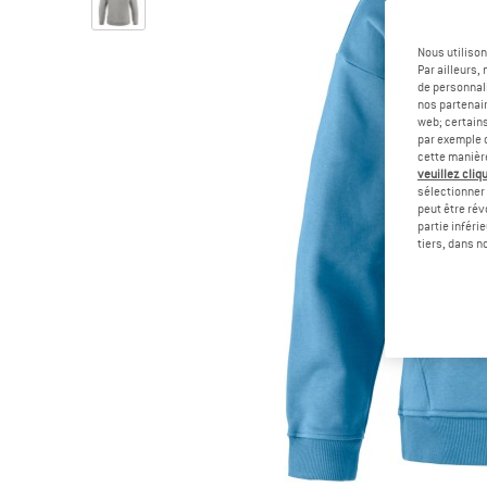
Nous utilison
Par ailleurs
de personnali
nos partenair
web; certain
par exemple c
cette manièr
veuillez cliqu
sélectionner 
peut être rév
partie inféri
tiers, dans n