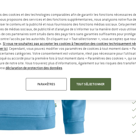
Ta
s des cookies et des technologies comparables afin de garantir les fonctions nécessaires de
, nous proposons des services et des fonctions supplémentaires, nous analysons notre flux d
ser le contenu et la publicité et nous fournissons des fonctions médias sociaux. Cela perme
G
es de médias sociaux, de publicité et d'analyse de s'informer sur la manière dont vous utilise
s de ces partenaires sont situés dans des pays tiers sans garanties suffisantes pour protég
ontre l'accès par les autorités. En cliquant sur « Tout sélectionner », vous acceptez que no
Dé
e.
Si vous ne souhaitez pas accepter les cookies à l’exception des cookies techniquement n
Pl
er ici
. Cependant, vous pouvez modifier vos paramètres de cookies à tout moment dans « Pa
certaines catégories. Votre consentement est volontaire, n’est pas nécessaire pour l’utilisati
Qu
oqué ou accordé pour la première fois à tout moment dans « Paramètres des cookies », qui se
eure de notre site. Vous trouverez plus d'informations, également sur les risques des transfe
otre
déclaration de protection des données
.
PARAMÈTRES
TOUT SÉLECTIONNER