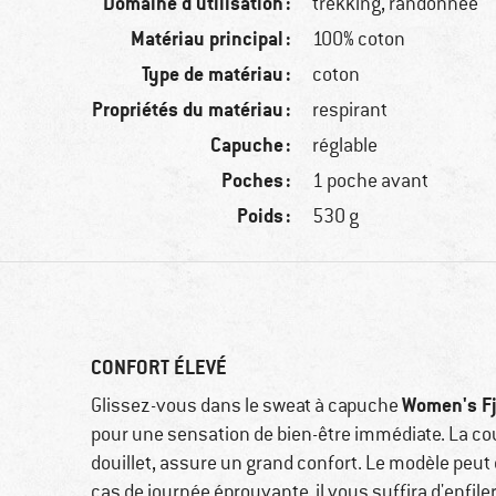
Domaine d'utilisation :
trekking, randonnée
Matériau principal :
100% coton
Type de matériau :
coton
Propriétés du matériau :
respirant
Capuche :
réglable
Poches :
1 poche avant
Poids :
530 g
CONFORT ÉLEVÉ
Women's Fj
Glissez-vous dans le sweat à capuche
pour une sensation de bien-être immédiate. La co
douillet, assure un grand confort. Le modèle peut 
cas de journée éprouvante, il vous suffira d'enfil