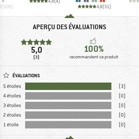
4,8
(
4
)
8
(
209
)
4,8
(
31
)
APERÇU DES ÉVALUATIONS
100%
5,0
(3)
recommandent ce produit
ÉVALUATIONS
5 étoiles
(3)
4 étoiles
(0)
3 étoiles
(0)
2 étoiles
(0)
1 étoile
(0)