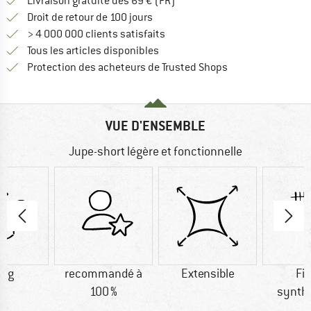
Trouve les infos sur la livrais
Livraison gratuite dès 69 € (FR)
Trouve les informations de paiemen
Droit de retour de 100 jours
> 4 000 000 clients satisfaits
Tous les articles disponibles
Trouve toutes les i
Protection des acheteurs de Trusted Shops
VUE D'ENSEMBLE
Jupe-short légère et fonctionnelle
5 g
recommandé à
Extensible
Fi
100 %
synth