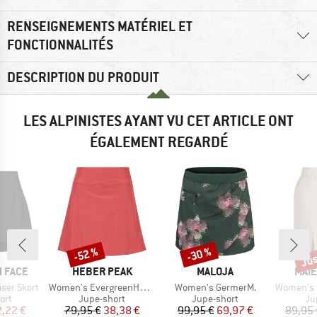
RENSEIGNEMENTS MATÉRIEL ET
FONCTIONNALITÉS
DESCRIPTION DU PRODUIT
LES ALPINISTES AYANT VU CET ARTICLE ONT
ÉGALEMENT REGARDÉ
Jus
-52 %
-30 %
Remise
Remise
Rem
MARQUE
MARQUE
MAR
 FACE
HEBER PEAK
MALOJA
MAIE
Article
Article
Article
ser Skort
Women's EvergreenHe. Skort
Women's GermerM.
Women's Fo
 group
Product group
Product group
Pr
ort
Jupe-short
Jupe-short
Ju
ix
ix réduit
Prix
Prix réduit
Prix
Prix réduit
,22 €
79,95 €
38,38 €
99,95 €
69,97 €
89,95 