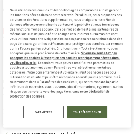
Couleur:
Ultramarine
Nous utilisons des cookies et des technologies comparables afin de garantir
les fonctions nécessaires de notre site web. Par ailleurs, nous proposons des
services et des fonctions supplémentaires, nous analysons notre flux de
données afin de personnaliser le contenu et la publicité et nous fournissons
des fonctions médias sociaux. Cela permet également à nos partenaires de
-20 %
-20 %
-22 %
médias sociaux, de publicité et d'analyse de s'informer sur la manière dont
Sélectionner taille:
vous utilisez notre site web; certains de ces partenaires sont situés dans des
pays tiers sans garanties suffisantes pour protéger vos données, par exemple
EU
34
EU
36
EU
38
EU
40
EU
42
contre l'accès par les autorités. En cliquant sur « Tout sélectionner », vous
acceptez que nous procédions de cette manière.
Si vous ne souhaitez pas
accepter les cookies à l’exception des cookies techniquement nécessaires,
EU
44
EU
46
EU
48
veuillez cliquer ici
. Cependant, vous pouvez modifier vos paramètres de
cookies à tout moment dans « Paramètres » et sélectionner certaines
Guide des tailles
catégories. Votre consentement est volontaire, n’est pas nécessaire pour
l’utilisation de ce site et peut être révoqué ou accordé pour la première fois à
Le lien s'ouvre dans une boîte d'inf
Délai de livraison: 3-5 jours ouvrables
tout moment dans « Paramètres des cookies », qui se trouve dans la partie
inférieure de notre site. Vous trouverez plus d'informations, également sur les
Quantité:
risques des transferts vers des pays tiers, dans notre
déclaration de
protection des données
.
AJOUTER AU PANIER
PARAMÈTRES
TOUT SÉLECTIONNER
ENREGISTRER
COMPARER