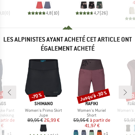
4
0,0
(
0
)
4,8
(
10
)
4,7
(
26
)
LES ALPINISTES AYANT ACHETÉ CET ARTICLE ONT
ÉGALEMENT ACHETÉ
 -60 %
Jusqu'à -30 %
-70 %
-22
Remise
Remise
Rem
E
MARQUE
MARQUE
MA
AGS
SHIMANO
RAFIKI
FJÄ
Article
Article
Article
ke Pant
Women's Primo Skirt
Women's Muriel
Women's High 
up
Product group
Product group
trekking
Jupe
Short
ix
ix réduit
Prix
Prix réduit
Prix
Prix réduit
artir de
89,95 €
26,99 €
59,95 €
à partir de
59,9
 €
41,97 €
+
1
+
1