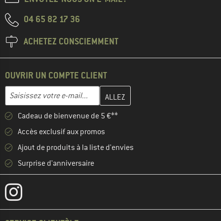
04 65 82 17 36
ACHETEZ CONSCIEMMENT
OUVRIR UN COMPTE CLIENT
Entrez votre adresse e-mail ici et créez votre compte client à la 
Adresse e-mail
Cadeau de bienvenue de 5 €**
Accès exclusif aux promos
Ajout de produits à la liste d'envies
Surprise d'anniversaire