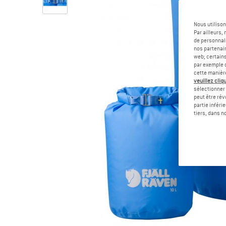
Nous utilison
Par ailleurs
de personnali
nos partenair
web; certain
par exemple c
cette manièr
veuillez cliqu
sélectionner 
peut être rév
partie inféri
tiers, dans n