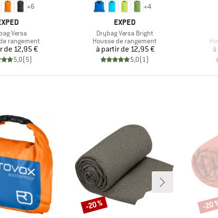
+
6
+
4
MARQUE
MARQUE
EXPED
EXPED
cle
Article
bag Versa
Drybag Versa Bright
 group
Product group
Pr
de rangement
Housse de rangement
Ho
Prix
Prix
ir de
12,95 €
à partir de
12,95 €
à
5,0
(
5
)
5,0
(
1
)
-20 %
-20 
Remise
Remi