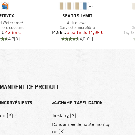
+
7
ARQUE
MARQUE
RTOVOX
SEA TO SUMMIT
Article
id Waterproof
Airlite Towel
 group
Product group
P
miers secours
Serviette microfibre
S
Prix
Prix réduit
Prix
Prix réduit
 €
43,96 €
14,95 €
à partir de
11,96 €
16,95
4,7
(
3
)
4,6
(
61
)
MANDENT CE PRODUIT
INCONVÉNIENTS
CHAMP D'APPLICATION
urd (2)
Trekking (3)
Randonnée de haute montag
ne (3)