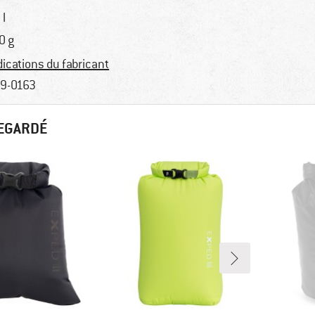
 l
0 g
dications du fabricant
9-0163
REGARDÉ