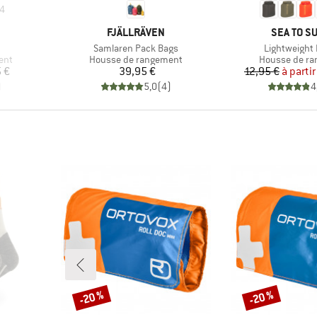
4
MARQUE
MARQUE
FJÄLLRÄVEN
SEA TO S
Article
Article
Samlaren Pack Bags
Lightweight 
Product group
Product grou
ent
Housse de rangement
Housse de r
Prix
Pr
Pr
 €
39,95 €
12,95 €
à partir
)
5,0
(
4
)
4
-20 %
-20 %
Remise
Remise