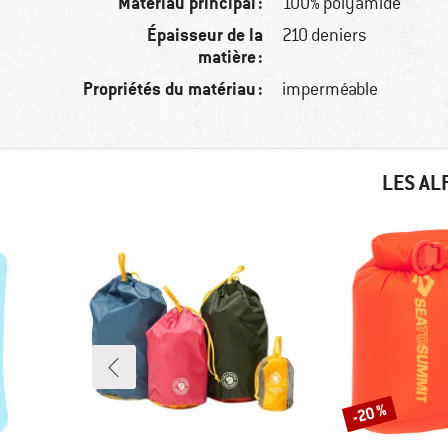
Matériau principal :
100% polyamide
Épaisseur de la
210 deniers
matière :
Propriétés du matériau :
imperméable
LES AL
-20 %
Remise