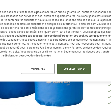
Sé
s des cookies et des technologies comparables afin de garantir les fonctions nécessaires de
, nous proposons des services et des fonctions supplémentaires, nous analysons notre flux d
ser le contenu et la publicité et nous fournissons des fonctions médias sociaux. Cela perme
es de médias sociaux, de publicité et d'analyse de s'informer sur la manière dont vous utilise
G
s de ces partenaires sont situés dans des pays tiers sans garanties suffisantes pour protég
ontre l'accès par les autorités. En cliquant sur « Tout sélectionner », vous acceptez que no
Dé
e.
Si vous ne souhaitez pas accepter les cookies à l’exception des cookies techniquement n
er ici
. Cependant, vous pouvez modifier vos paramètres de cookies à tout moment dans « Pa
Qu
certaines catégories. Votre consentement est volontaire, n’est pas nécessaire pour l’utilisati
oqué ou accordé pour la première fois à tout moment dans « Paramètres des cookies », qui se
eure de notre site. Vous trouverez plus d'informations, également sur les risques des transfe
otre
déclaration de protection des données
.
PARAMÈTRES
TOUT SÉLECTIONNER