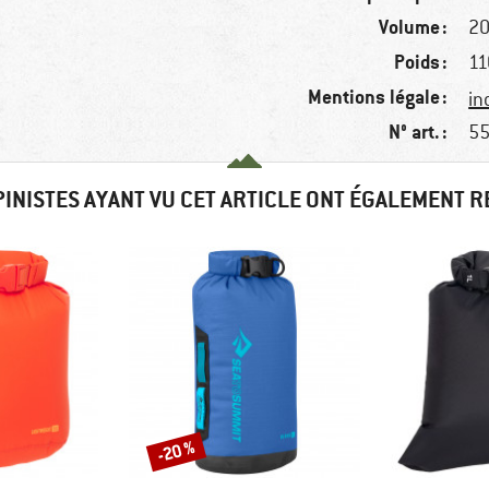
Volume :
20
Poids :
11
Mentions légale :
in
N° art. :
55
PINISTES AYANT VU CET ARTICLE ONT ÉGALEMENT 
-20 %
Remise