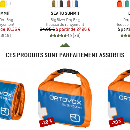
+
1
MARQUE
UMMIT
SEA TO SUMMIT
Article
Arti
Dry Bag
Big River Dry Bag
Dry
p
Product group
Product
angement
Housse de rangement
Housse 
ix
ix réduit
Prix
Prix réduit
 de
10,36 €
34,95 €
à partir de
27,96 €
à part
,8
(
18
)
4,9
(
26
)
CES PRODUITS SONT PARFAITEMENT ASSORTIS
-20 %
-20 %
Remise
Remise