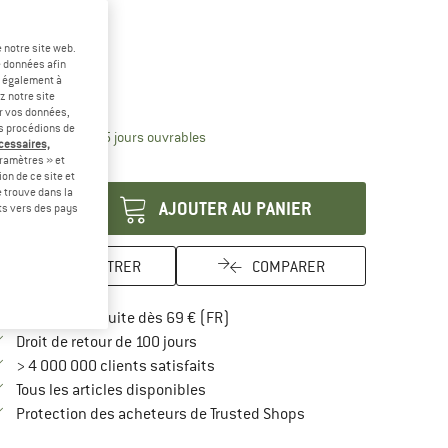
-20 %
lectionner taille:
 notre site web.
10 l
20 l
e données afin
t également à
z notre site
uide des tailles
er vos données,
us procédions de
Le lien s'ouvre dans une boîte d'inform
lai de livraison: 3-5 jours ouvrables
écessaires,
ramètres » et
antité:
on de ce site et
 trouve dans la
AJOUTER AU PANIER
rts vers des pays
ENREGISTRER
COMPARER
Trouve les infos sur la livraison 
Livraison gratuite dès 69 € (FR)
Trouve les informations de paiement i
Droit de retour de 100 jours
> 4 000 000 clients satisfaits
Tous les articles disponibles
Trouve toutes les infos
Protection des acheteurs de Trusted Shops