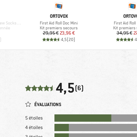
MARQUE
MARQU
ORTOVOX
ORTOV
Article
Article
ocks 2-Pack
First Aid Roll Doc Mini
First Aid Rol
Product group
Product gro
onnée
Kit premiers secours
Kit premiers
duit
Prix
Prix réduit
Pr
Pr
29,95 €
23,96 €
34,95 €
2
)
4,5
(
20
)
4
4,5
(6)
ÉVALUATIONS
5 étoiles
4 étoiles