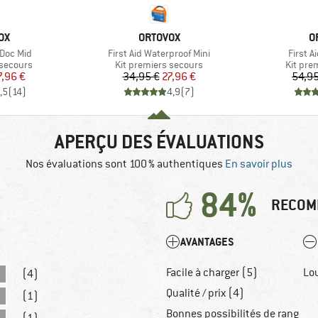
E
MARQUE
M
OX
ORTOVOX
O
Article
Article
l Doc Mid
First Aid Waterproof Mini
First A
up
Product group
Product
 secours
Kit premiers secours
Kit pre
ix
ix réduit
Prix
Prix réduit
7,96 €
34,95 €
27,96 €
54,95
,5
(
14
)
4,9
(
7
)
APERÇU DES ÉVALUATIONS
Nos évaluations sont 100 % authentiques
En savoir plus
84%
RECOM
AVANTAGES
Facile à charger (5)
Lo
(4)
Qualité / prix (4)
(1)
Bonnes possibilités de rang