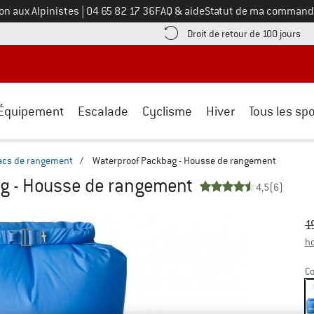
Appelez-nous au
on aux Alpinistes
|
04 65 82 17 36
FAQ & aide
Statut de ma command
e les informations de paiement ici ! Ouvre une boîte d'information
Tro
Droit de retour de 100 jours
Équipement
Escalade
Cyclisme
Hiver
Tous les spo
acs de rangement
/
Waterproof Packbag - Housse de rangement
g - Housse de rangement
4,5
(6)
Pr
Pr
1
ho
Co