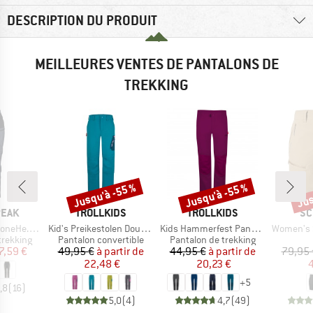
DESCRIPTION DU PRODUIT
MEILLEURES VENTES DE PANTALONS DE
TREKKING
Jusqu'à -55 %
Jusqu'à -55 %
Jus
Remise
Remise
Rem
MARQUE
MARQUE
MA
PEAK
TROLLKIDS
TROLLKIDS
SC
Article
Article
Article
kking Pants
Kid's Preikestolen Double Zip-Off Pants
Kids Hammerfest Pants Pro
Women's Sh
up
Product group
Product group
trekking
Pantalon convertible
Pantalon de trekking
ix
ix réduit
Prix
Prix réduit
Prix
Prix réduit
7,59 €
49,95 €
à partir de
44,95 €
à partir de
79,95 
22,48 €
20,23 €
4
+
5
,8
(
16
)
5,0
(
4
)
4,7
(
49
)