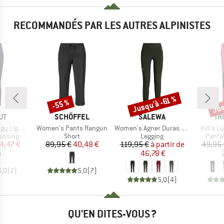
RECOMMANDÉS PAR LES AUTRES ALPINISTES
Jus
Jusqu'à -61 %
-55 %
Remise
Remise
Rem
UE
MARQUE
MARQUE
MA
UT
SCHÖFFEL
SALEWA
TR
Article
Article
Article
t Tights
Women's Pants Rangun
Women's Agner Durastretch Tights
Kid's L
oup
Product group
Product group
Produ
running
Short
Legging
Pantal
ix
ix réduit
Prix
Prix réduit
Prix
Prix réduit
4,47 €
89,95 €
40,48 €
119,95 €
à partir de
49,95 
46,78 €
5,0
(
2
)
5,0
(
7
)
5,0
(
4
)
QU'EN DITES-VOUS ?