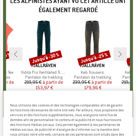
LES ALPINISTES AYANT VU CET ARTICLE ONT
ÉGALEMENT REGARDÉ
 -30 %
Jusqu'à -30 %
Jusqu'à -25 %
Jus
Remise
Remise
Rem
UE
LD
MARQUE
FJÄLLRÄVEN
MARQUE
FJÄLLRÄVEN
MA
FJÄ
sic Tee
Article
Vidda Pro Ventilated Trousers
Article
Keb Trousers
Article
Keb Ag
roup
érinos
Product group
Pantalon de trekking
Product group
Pantalon de trekking
Produc
Pantalo
artir de
ix
ix réduit
219,95 €
à partir de
Prix
Prix réduit
239,95 €
à partir de
Prix
Prix réduit
219,95
 €
153,97 €
179,96 €
1
+
5
+
2
5,0
(
2
)
4,7
(
47
)
4,6
(
47
)
Nous utilisons des cookies et des technologies comparables afin de garantir
les fonctions nécessaires de notre site web. Par ailleurs, nous proposons des
services et des fonctions supplémentaires, nous analysons notre flux de
données afin de personnaliser le contenu et la publicité et nous fournissons
des fonctions médias sociaux. Cela permet également à nos partenaires de
médias sociaux, de publicité et d'analyse de s'informer sur la manière dont
FJÄLLRÄVEN
-
Lappland Pro Stretch Trousers
vous utilisez notre site web; certains de ces partenaires sont situés dans des