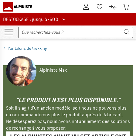
Vers le compte client
Vers 
Vers la liste d'env
Vers le com
DÉSTOCKAGE : jusqu'à -60 %
DÉSTOCKAGE : jusqu'à -60 % »
Pantalons de trekking
Alpiniste Max
"LE PRODUIT N'EST PLUS DISPONIBLE."
Soit il s'agit d'un ancien modèle, soit nous ne pouvons plus
ou ne commanderons plus le produit auprès du fabricant.
Ne désespérez pas, nous avons naturellement des solutions
de rechange à vous proposer :