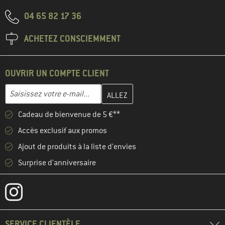
04 65 82 17 36
ACHETEZ CONSCIEMMENT
OUVRIR UN COMPTE CLIENT
Entrez votre adresse e-mail ici et créez votre compte client à la 
Adresse e-mail
Cadeau de bienvenue de 5 €**
Accès exclusif aux promos
Ajout de produits à la liste d'envies
Surprise d'anniversaire
SERVICE CLIENTÈLE