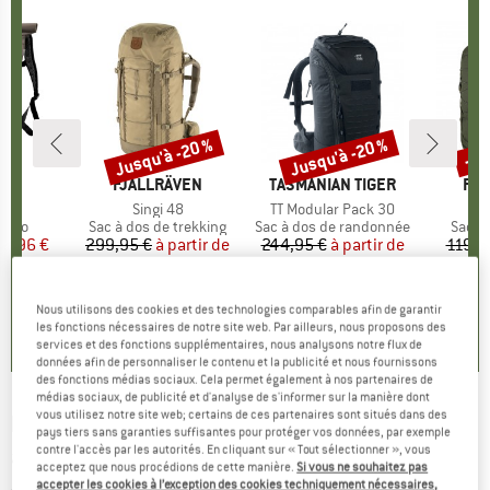
Jusqu'à -20 %
Jusqu'à -20 %
-20
Remise
Remise
Rem
UE
EB
MARQUE
FJÄLLRÄVEN
MARQUE
TASMANIAN TIGER
MA
FJÄ
26
Article
Singi 48
Article
TT Modular Pack 30
A
S
group
 vélo
Product group
Sac à dos de trekking
Product group
Sac à dos de randonnée
Produ
Sac à
ix
ix réduit
69,96 €
299,95 €
à partir de
Prix
Prix réduit
244,95 €
à partir de
Prix
Prix réduit
119,9
239,96 €
195,96 €
,9
(
42
)
Nous utilisons des cookies et des technologies comparables afin de garantir
5,0
(
2
)
5,0
(
2
)
les fonctions nécessaires de notre site web. Par ailleurs, nous proposons des
services et des fonctions supplémentaires, nous analysons notre flux de
données afin de personnaliser le contenu et la publicité et nous fournissons
des fonctions médias sociaux. Cela permet également à nos partenaires de
médias sociaux, de publicité et d'analyse de s'informer sur la manière dont
vous utilisez notre site web; certains de ces partenaires sont situés dans des
FJÄLLRÄVEN
-
Kånken Photo Insert - Sac
pays tiers sans garanties suffisantes pour protéger vos données, par exemple
contre l'accès par les autorités. En cliquant sur « Tout sélectionner », vous
appareil photo
acceptez que nous procédions de cette manière.
Si vous ne souhaitez pas
accepter les cookies à l’exception des cookies techniquement nécessaires,