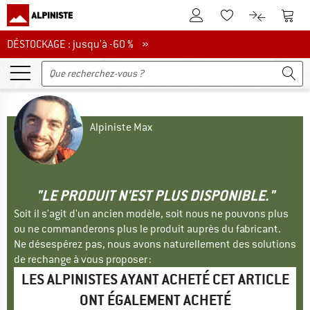
Vers le compte client
Vers 
Vers la liste d'env
Vers le com
DÉSTOCKAGE : jusqu'à -60 %
DÉSTOCKAGE : jusqu'à -60 % »
Alpiniste Max
"LE PRODUIT N'EST PLUS DISPONIBLE."
Soit il s'agit d'un ancien modèle, soit nous ne pouvons plus
ou ne commanderons plus le produit auprès du fabricant.
Ne désespérez pas, nous avons naturellement des solutions
de rechange à vous proposer :
LES ALPINISTES AYANT ACHETÉ CET ARTICLE
ONT ÉGALEMENT ACHETÉ