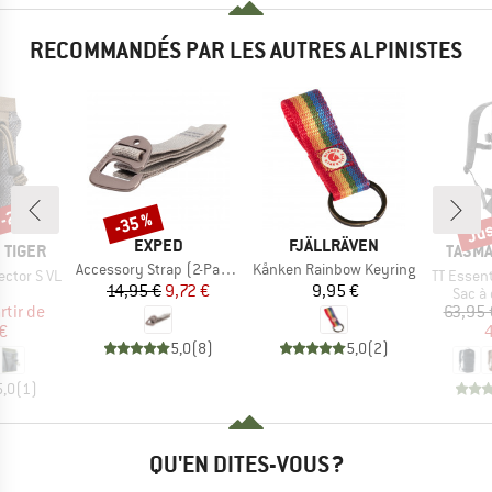
RECOMMANDÉS PAR LES AUTRES ALPINISTES
 -26 %
Jus
-35 %
Remise
Rem
MARQUE
MARQUE
EXPED
FJÄLLRÄVEN
MARQ
 TIGER
TASMA
Article
Article
Accessory Strap (2-Pack)
Kånken Rainbow Keyring
Article
ector S VL
TT Essent
Prix
Prix réduit
Prix
14,95 €
9,72 €
9,95 €
uct group
Produ
Sac à
ix
ix réduit
rtir de
63,95 
€
4
5,0
(
8
)
5,0
(
2
)
5,0
(
1
)
QU'EN DITES-VOUS ?