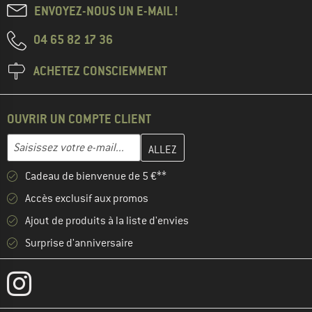
ENVOYEZ-NOUS UN E-MAIL !
04 65 82 17 36
ACHETEZ CONSCIEMMENT
OUVRIR UN COMPTE CLIENT
Entrez votre adresse e-mail ici et créez votre compte client à la 
Adresse e-mail
Cadeau de bienvenue de 5 €**
Accès exclusif aux promos
Ajout de produits à la liste d'envies
Surprise d'anniversaire