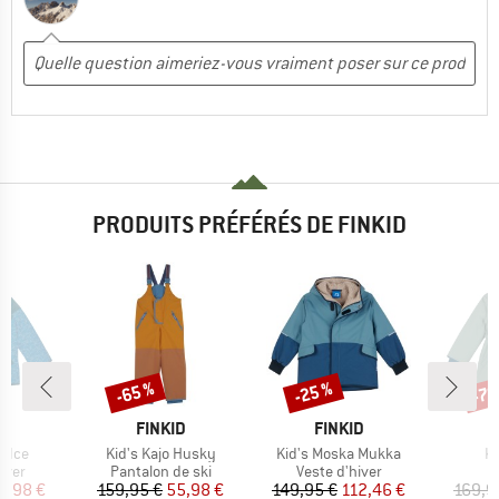
PRODUITS PRÉFÉRÉS DE FINKID
-65 %
-25 %
-70
Remise
Remise
Rem
UE
MARQUE
MARQUE
D
FINKID
FINKID
Article
Article
Ar
a Ice
Kid's Kajo Husky
Kid's Moska Mukka
Ki
group
Product group
Product group
P
iver
Pantalon de ski
Veste d'hiver
M
ix
ix réduit
Prix
Prix réduit
Prix
Prix réduit
5,98 €
159,95 €
55,98 €
149,95 €
112,46 €
169,9