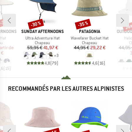
 -35 %
Jus
-30 %
-35 %
Remise
Remise
Rem
MARQUE
MARQUE
MARQU
ERNOONS
SUNDAY AFTERNOONS
PATAGONIA
OUTDOO
Article
Article
Artic
 Hat
Ultra Adventure Hat
Wavefarer Bucket Hat
Heli
t group
Product group
Product group
P
au
Chapeau
Chapeau
C
ix
ix réduit
Prix
Prix réduit
Prix
Prix réduit
artir de
59,95 €
41,97 €
44,95 €
29,22 €
44,95 
 €
3
+
3
4,8
(
79
)
4,6
(
16
)
,6
(
15
)
RECOMMANDÉS PAR LES AUTRES ALPINISTES