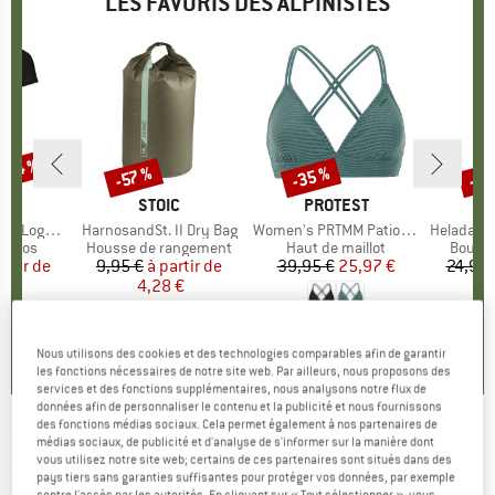
LES FAVORIS DES ALPINISTES
 -34 %
-35 %
-85
-57 %
Remise
Remise
Rem
UE
OX
MARQUE
STOIC
MARQUE
PROTEST
o T-Shirt
Article
HarnosandSt. II Dry Bag
Article
Women's PRTMM Patio Triangle
Article
HeladagenSt. Insulated
roup
érinos
Product group
Housse de rangement
Product group
Haut de maillot
Produc
Boutei
artir de
ix
ix réduit
9,95 €
à partir de
Prix
Prix réduit
39,95 €
Prix
Prix réduit
25,97 €
24,95 
 €
4,28 €
4,9
(
23
)
,7
(
24
)
5,0
(
2
)
Nous utilisons des cookies et des technologies comparables afin de garantir
les fonctions nécessaires de notre site web. Par ailleurs, nous proposons des
services et des fonctions supplémentaires, nous analysons notre flux de
données afin de personnaliser le contenu et la publicité et nous fournissons
des fonctions médias sociaux. Cela permet également à nos partenaires de
FINKID
-
Kid's Helle - Chapeau
médias sociaux, de publicité et d'analyse de s'informer sur la manière dont
vous utilisez notre site web; certains de ces partenaires sont situés dans des
pays tiers sans garanties suffisantes pour protéger vos données, par exemple
(0)
contre l'accès par les autorités. En cliquant sur « Tout sélectionner », vous