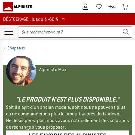
Vers le compte client
Vers 
Vers la liste d'env
Vers le com
DÉSTOCKAGE : jusqu'à -60 %
DÉSTOCKAGE : jusqu'à -60 % »
Chapeaux
Alpiniste Max
"LE PRODUIT N'EST PLUS DISPONIBLE."
Soit il s'agit d'un ancien modèle, soit nous ne pouvons plus
ou ne commanderons plus le produit auprès du fabricant.
Ne désespérez pas, nous avons naturellement des solutions
de rechange à vous proposer :