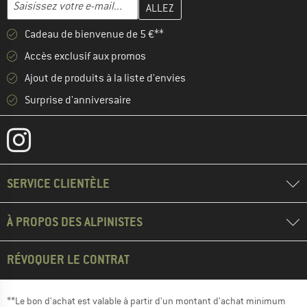
Adresse e-mail
Cadeau de bienvenue de 5 €**
Accès exclusif aux promos
Ajout de produits à la liste d'envies
Surprise d'anniversaire
SERVICE CLIENTÈLE
À PROPOS DES ALPINISTES
RÉVOQUER LE CONTRAT
**Le bon d'achat est valable à partir d'un montant d'achat minimum