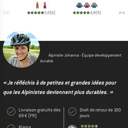
0,0
(
0
)
5,0
(
6
)
4,8
(
9
)
Alpiniste Johanna - Équipe développement
durable
« Je réfléchis à de petites et grandes idées pour
que les Alpinistes deviennent plus durables. »
Livraison gratuite dès
Droit de retour de 100
69 € (FR)
jours
Klarna