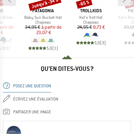
 -40 %
Jusqu'à -34 %
-65 %
-22
Remise
Remise
Rem
UE
MARQUE
MARQUE
MA
MO
PATAGONIA
TROLLKIDS
PA
Article
Article
Article
linstoff Futter
Baby Sun Bucket Hat
Kid's Troll Hat
Kid's Bl
t group
Product group
Product group
P
au
Chapeau
Chapeau
C
ix
ix réduit
Prix
Prix réduit
Prix
Prix réduit
artir de
34,95 €
à partir de
24,95 €
8,73 €
39,9
 €
23,07 €
+
2
5,0
(
3
)
5,0
(
1
)
5,0
(
1
)
QU'EN DITES-VOUS ?
POSEZ UNE QUESTION
ÉCRIVEZ UNE ÉVALUATION
PARTAGER UNE IMAGE