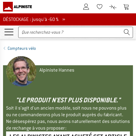
Vers le compte client
Vers 
Vers la liste d'env
Vers le com
DÉSTOCKAGE : jusqu'à -60 %
DÉSTOCKAGE : jusqu'à -60 % »
Compteurs vélo
Alpiniste Hannes
"LE PRODUIT N'EST PLUS DISPONIBLE."
Soit il s'agit d'un ancien modèle, soit nous ne pouvons plus
ou ne commanderons plus le produit auprès du fabricant.
Ne désespérez pas, nous avons naturellement des solutions
de rechange à vous proposer :