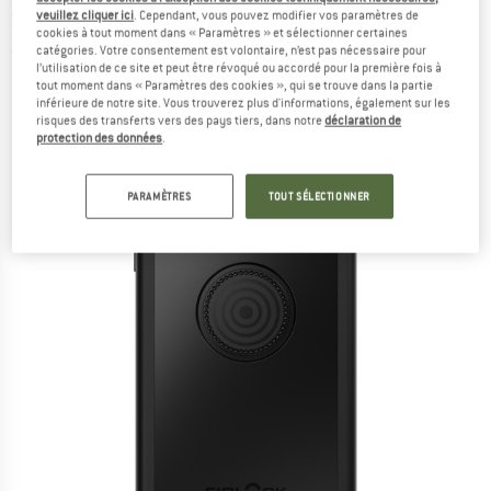
S22 Ultra - Housse de protection
veuillez cliquer ici
. Cependant, vous pouvez modifier vos paramètres de
cookies à tout moment dans « Paramètres » et sélectionner certaines
catégories. Votre consentement est volontaire, n’est pas nécessaire pour
(0)
l’utilisation de ce site et peut être révoqué ou accordé pour la première fois à
tout moment dans « Paramètres des cookies », qui se trouve dans la partie
inférieure de notre site. Vous trouverez plus d'informations, également sur les
risques des transferts vers des pays tiers, dans notre
déclaration de
protection des données
.
PARAMÈTRES
TOUT SÉLECTIONNER