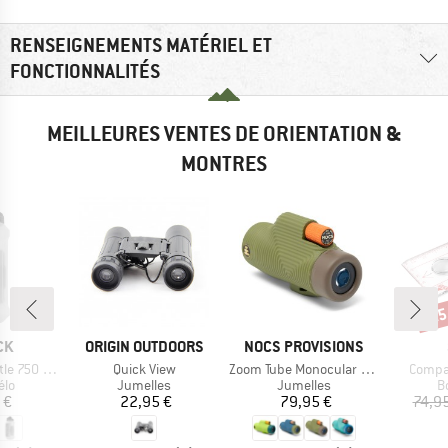
RENSEIGNEMENTS MATÉRIEL ET
FONCTIONNALITÉS
MEILLEURES VENTES DE ORIENTATION &
MONTRES
-25
Rem
UE
MARQUE
MARQUE
CK
ORIGIN OUTDOORS
NOCS PROVISIONS
Article
Article
Article
50 Compact
Quick View
Zoom Tube Monocular 32mm
Compa
 group
Product group
Product group
P
élo
Jumelles
Jumelles
B
ix
Prix
Prix
 €
22,95 €
79,95 €
74,9