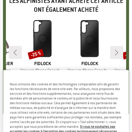
LES ALPINISTES AYANT ACHETÉ CET ARTICLE
ONT ÉGALEMENT ACHETÉ
-25 %
-25
Remise
Rem
BILIER
MARQUE
FIDLOCK
MARQUE
FIDLOCK
M
F
atyline
Article
Vacuum Phone Case for Samsung S22+
Article
Vacuum Phone Case for Samsung S23+
Article
Vacuum Phone C
oup
camping
Product group
Housse de protection
Product group
Housse de protection
Product
Housse 
ix
ix réduit
99,96 €
29,95 €
Prix
Prix réduit
22,46 €
29,95 €
Prix
29,95
Nous utilisons des cookies et des technologies comparables afin de garantir
les fonctions nécessaires de notre site web. Par ailleurs, nous proposons des
services et des fonctions supplémentaires, nous analysons notre flux de
0,0
(
0
)
0,0
(
0
)
0,0
(
0
)
données afin de personnaliser le contenu et la publicité et nous fournissons
des fonctions médias sociaux. Cela permet également à nos partenaires de
médias sociaux, de publicité et d'analyse de s'informer sur la manière dont
vous utilisez notre site web; certains de ces partenaires sont situés dans des
pays tiers sans garanties suffisantes pour protéger vos données, par exemple
contre l'accès par les autorités. En cliquant sur « Tout sélectionner », vous
FIDLOCK
-
Vacuum Phone Case for Samsung
acceptez que nous procédions de cette manière.
Si vous ne souhaitez pas
accepter les cookies à l’exception des cookies techniquement nécessaires,