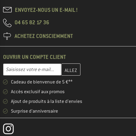
ENVOYEZ-NOUS UN E-MAIL !
04 65 82 17 36
ACHETEZ CONSCIEMMENT
OUVRIR UN COMPTE CLIENT
Entrez votre adresse e-mail ici et créez votre compte client à la 
Adresse e-mail
Cadeau de bienvenue de 5 €**
Accès exclusif aux promos
Ajout de produits à la liste d'envies
Surprise d'anniversaire