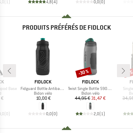
5,0
(
1
)
4,8
(
4
)
0,0
(
0
)
PRODUITS PRÉFÉRÉS DE FIDLOCK
-30 %
-25
Remise
Rem
UE
MARQUE
MARQUE
M
CK
FIDLOCK
FIDLOCK
F
Article
Article
Articl
ipod Base
Fidguard Bottle Antibacterial 600
Twist Single Bottle 590 Antibacterial
Singl
ct group
Product group
Product group
Pr
d
Bidon vélo
Bidon vélo
Bi
ix
Prix
Prix
Prix réduit
 €
10,00 €
44,95 €
31,47 €
34,9
0,0
(
0
)
0,0
(
0
)
2,0
(
1
)