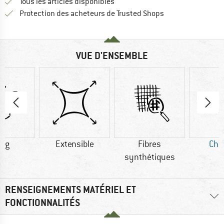
Tous les articles disponibles
Trouve toutes les i
Protection des acheteurs de Trusted Shops
VUE D'ENSEMBLE
5 g
Extensible
Fibres
Cha
synthétiques
RENSEIGNEMENTS MATÉRIEL ET
FONCTIONNALITÉS