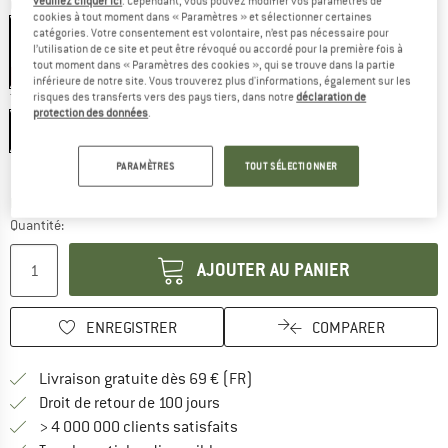
veuillez cliquer ici
. Cependant, vous pouvez modifier vos paramètres de
Couleur:
Black / White
cookies à tout moment dans « Paramètres » et sélectionner certaines
catégories. Votre consentement est volontaire, n’est pas nécessaire pour
l’utilisation de ce site et peut être révoqué ou accordé pour la première fois à
tout moment dans « Paramètres des cookies », qui se trouve dans la partie
-29 %
-29 %
inférieure de notre site. Vous trouverez plus d'informations, également sur les
risques des transferts vers des pays tiers, dans notre
déclaration de
Taille:
S
protection des données
.
S
M
L
XL
Guide des tailles
PARAMÈTRES
TOUT SÉLECTIONNER
Le lien s'ouvre dans une boîte d'inf
Délai de livraison: 3-5 jours ouvrables
Quantité:
AJOUTER AU PANIER
ENREGISTRER
COMPARER
Trouve les infos sur la livrais
Livraison gratuite dès 69 € (FR)
Trouve les informations de paiemen
Droit de retour de 100 jours
> 4 000 000 clients satisfaits