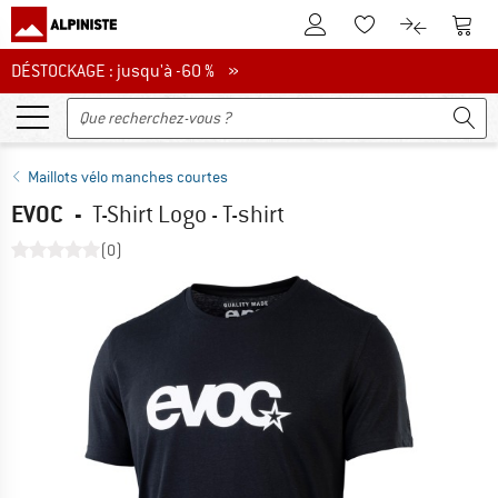
Vers le compte client
Vers 
Vers la liste d'env
Vers le com
DÉSTOCKAGE : jusqu'à -60 %
DÉSTOCKAGE : jusqu'à -60 % »
Maillots vélo manches courtes
EVOC
-
T-Shirt Logo - T-shirt
(0)