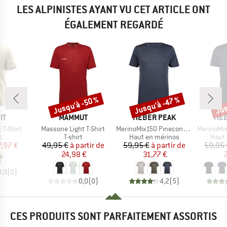
LES ALPINISTES AYANT VU CET ARTICLE ONT
ÉGALEMENT REGARDÉ
Jusqu'à -50 %
Jusqu'à -47 %
Jus
Remise
Remise
Rem
UE
MARQUE
MARQUE
MAR
IT
MAMMUT
HEBER PEAK
HEB
Article
Article
Article
 T-Shirt
Massone Light T-Shirt
MerinoMix150 PineconeHe. Logo T-Shirt
MerinoMix150 Pi
ct group
Product group
Product group
Produ
t
T-shirt
Haut en mérinos
Haut 
ix
ix réduit
Prix
Prix réduit
Prix
Prix réduit
7,97 €
49,95 €
à partir de
59,95 €
à partir de
59,95 
24,98 €
31,77 €
2
0,0
(
0
)
0,0
(
0
)
4,2
(
5
)
CES PRODUITS SONT PARFAITEMENT ASSORTIS