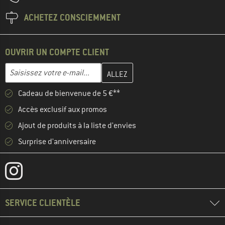
ACHETEZ CONSCIEMMENT
OUVRIR UN COMPTE CLIENT
Entrez votre adresse e-mail ici et créez votre compte client à la 
Adresse e-mail
Cadeau de bienvenue de 5 €**
Accès exclusif aux promos
Ajout de produits à la liste d'envies
Surprise d'anniversaire
SERVICE CLIENTÈLE