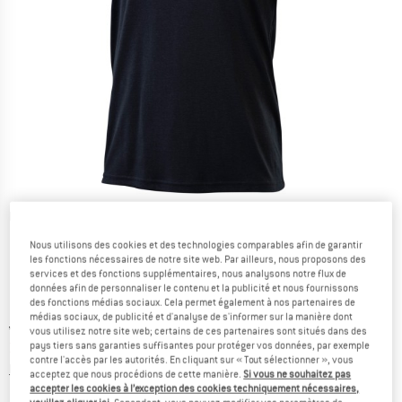
Photos détaillées
Nous utilisons des cookies et des technologies comparables afin de garantir
les fonctions nécessaires de notre site web. Par ailleurs, nous proposons des
services et des fonctions supplémentaires, nous analysons notre flux de
données afin de personnaliser le contenu et la publicité et nous fournissons
des fonctions médias sociaux. Cela permet également à nos partenaires de
médias sociaux, de publicité et d'analyse de s'informer sur la manière dont
Prix initial :
Prix:
44,95
€
vous utilisez notre site web; certains de ces partenaires sont situés dans des
31,91
€
pays tiers sans garanties suffisantes pour protéger vos données, par exemple
TVA incl.
contre l'accès par les autorités. En cliquant sur « Tout sélectionner », vous
Informations sur les frais de livraison. Ouvre une bo
hors Frais de livraison
acceptez que nous procédions de cette manière.
Si vous ne souhaitez pas
accepter les cookies à l’exception des cookies techniquement nécessaires,