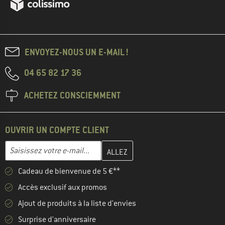
ENVOYEZ-NOUS UN E-MAIL !
04 65 82 17 36
ACHETEZ CONSCIEMMENT
OUVRIR UN COMPTE CLIENT
Entrez votre adresse e-mail ici et créez votre compte client à la 
Adresse e-mail
Cadeau de bienvenue de 5 €**
Accès exclusif aux promos
Ajout de produits à la liste d'envies
Surprise d'anniversaire