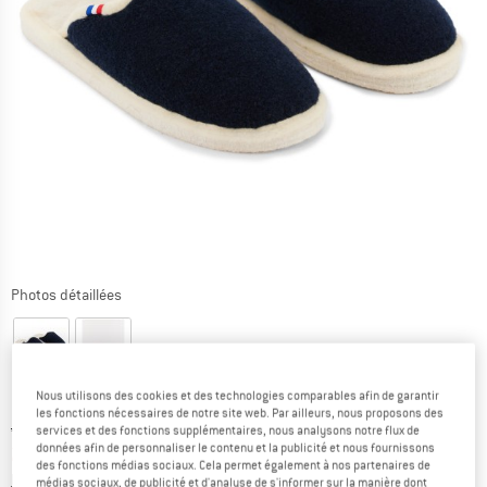
Photos détaillées
Nous utilisons des cookies et des technologies comparables afin de garantir
les fonctions nécessaires de notre site web. Par ailleurs, nous proposons des
Prix initial :
Prix:
49,95
€
services et des fonctions supplémentaires, nous analysons notre flux de
données afin de personnaliser le contenu et la publicité et nous fournissons
22,48
€
TVA incl.
des fonctions médias sociaux. Cela permet également à nos partenaires de
Informations sur les frais de livraison. Ouvre une bo
hors Frais de livraison
médias sociaux, de publicité et d'analyse de s'informer sur la manière dont