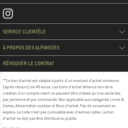
SERVICE CLIENTÈLE
À PROPOS DES ALPINISTES
RÉVOQUER LE CONTRAT
**Le bon d'achat est valable à partir d'un montant d'achat minimum
(après retours) de 40 euros. Les bons d'achat obtenus lors de la
création d'un compte client ne peuvent être utilisés qu'une seule fois
par personne et par commande. Non applicable aux catégories Livres &
Cartes, Alimentation outdoor et Bons d'achat. Pas de versement en
espèce. Le code n'est pas cumulable avec d'autres codes. Le bon
d'achat ne doit pas être distribué ou publié.