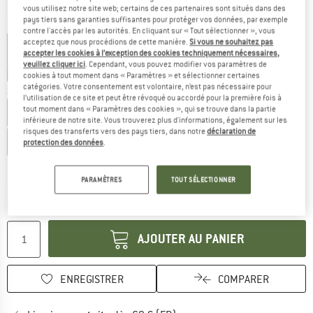
vous utilisez notre site web; certains de ces partenaires sont situés dans des
pays tiers sans garanties suffisantes pour protéger vos données, par exemple
Couleur:
Marine / Nature
contre l'accès par les autorités. En cliquant sur « Tout sélectionner », vous
acceptez que nous procédions de cette manière.
Si vous ne souhaitez pas
accepter les cookies à l’exception des cookies techniquement nécessaires,
veuillez cliquer ici
. Cependant, vous pouvez modifier vos paramètres de
-55 %
-55 %
-55 %
cookies à tout moment dans « Paramètres » et sélectionner certaines
catégories. Votre consentement est volontaire, n’est pas nécessaire pour
Sélectionner taille:
l’utilisation de ce site et peut être révoqué ou accordé pour la première fois à
tout moment dans « Paramètres des cookies », qui se trouve dans la partie
EU
36
EU
37
EU
38
EU
39
EU
40
EU
41
inférieure de notre site. Vous trouverez plus d'informations, également sur les
risques des transferts vers des pays tiers, dans notre
déclaration de
EU
42
protection des données
.
Guide des tailles
PARAMÈTRES
TOUT SÉLECTIONNER
Le lien s'ouvre dans une boîte d'inf
Délai de livraison: 3-5 jours ouvrables
Quantité:
AJOUTER AU PANIER
ENREGISTRER
COMPARER