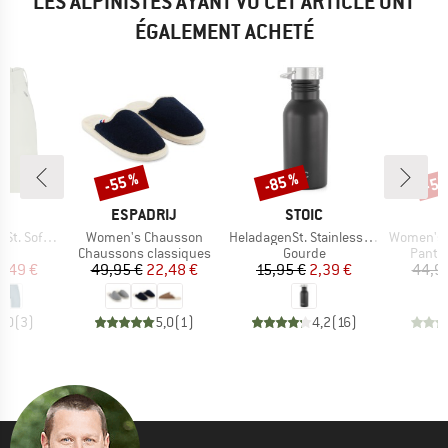
LES ALPINISTES AYANT VU CET ARTICLE ONT
ÉGALEMENT ACHETÉ
-55 %
-85 %
-55
Remise
Remise
Rem
QUE
MARQUE
MARQUE
C
ESPADRIJ
STOIC
Article
Article
Article
 Shorts Light
Women's Chausson
HeladagenSt. Stainless Steel Bottle 500ml
Women's MM
uct group
Product group
Product group
Produ
Chaussons classiques
Gourde
Pantal
ix
ix réduit
Prix
Prix réduit
Prix
Prix réduit
2,49 €
49,95 €
22,48 €
15,95 €
2,39 €
44,9
4,0
(
3
)
5,0
(
1
)
4,2
(
16
)