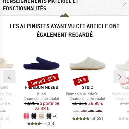
RENSEIGNEMENTS MATÉRIEL ET
FONCTIONNALITÉS
LES ALPINISTES AYANT VU CET ARTICLE ONT
ÉGALEMENT REGARDÉ
Jusqu'à -55 %
-55 %
-78
Remise
Remise
Rem
MARQUE
MARQUE
MAR
PEAK
FREEDOM MOSES
STOIC
HEB
Article
Article
Article
rk Sandal
Kush
Women's HyddaSt. II Wool Slippers
Woman's RedwoodH
t group
Product group
Product group
Product
es
Chaussons de chalet
Chaussons de chalet
Chausso
ix
ix réduit
Prix
Prix réduit
Prix
Prix réduit
1,48 €
49,95 €
à partir de
59,95 €
26,98 €
34,9
23,38 €
+
6
,6
(
12
)
4,8
(
59
)
4,3
(
4
)