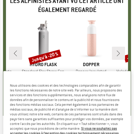
LES ALPINISTES AYANT VU CET ARTICLE ONT
ÉGALEMENT REGARDÉ
Jusqu'à -20 %
-60
Remise
Rem
QUE
C
MARQUE
HYDRO FLASK
MARQUE
DOPPER
teel Bottle 500
Article
Standard Flex Straw Cap
Article
Dopper Insulated
Article
HeladagenSt. Insulate
up
otherme
Product group
Bouteille isotherme
Product group
Bouteille isotherme
Produc
Boutei
artir de
ix
ix réduit
39,95 €
à partir de
Prix
Prix réduit
à partir de
Prix
31,30 €
34,9
Nous utilisons des cookies et des technologies comparables afin de garantir
€
31,96 €
+
4
les fonctions nécessaires de notre site web. Par ailleurs, nous proposons des
+
10
services et des fonctions supplémentaires, nous analysons notre flux de
4,6
(
18
)
données afin de personnaliser le contenu et la publicité et nous fournissons
,6
(
20
)
4,9
(
7
)
des fonctions médias sociaux. Cela permet également à nos partenaires de
médias sociaux, de publicité et d'analyse de s'informer sur la manière dont
vous utilisez notre site web; certains de ces partenaires sont situés dans des
pays tiers sans garanties suffisantes pour protéger vos données, par exemple
contre l'accès par les autorités. En cliquant sur « Tout sélectionner », vous
ESBIT
-
Pictor Verschluss für Sportflaschen -
acceptez que nous procédions de cette manière.
Si vous ne souhaitez pas
accepter les cookies à l’exception des cookies techniquement nécessaires,