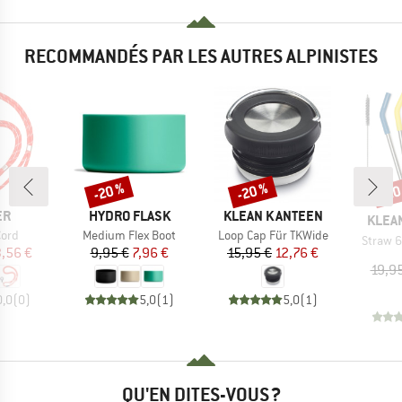
RECOMMANDÉS PAR LES AUTRES ALPINISTES
-20 %
-20 %
-20
Remise
Remise
Rem
UE
MARQUE
MARQUE
ER
HYDRO FLASK
KLEAN KANTEEN
MARQ
KLEA
Article
Article
Cord
Medium Flex Boot
Loop Cap Für TKWide
Article
Straw 
ix
ix réduit
Prix
Prix réduit
Prix
Prix réduit
,56 €
9,95 €
7,96 €
15,95 €
12,76 €
19,9
0,0
(
0
)
5,0
(
1
)
5,0
(
1
)
QU'EN DITES-VOUS ?