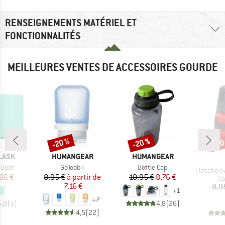
RENSEIGNEMENTS MATÉRIEL ET
FONCTIONNALITÉS
MEILLEURES VENTES DE ACCESSOIRES GOURDE
-20 %
-20 %
-20
Remise
Remise
Rem
MARQUE
MARQUE
LASK
HUMANGEAR
HUMANGEAR
Article
Article
 Boot
GoToob+
Bottle Cap
Article
Flaschenver
ix
ix réduit
Prix
Prix réduit
Prix
Prix réduit
,96 €
8,95 €
à partir de
10,95 €
8,76 €
Pr
C
7,16 €
8,9
+
1
+
7
5,0
(
1
)
4,8
(
26
)
4,5
(
22
)