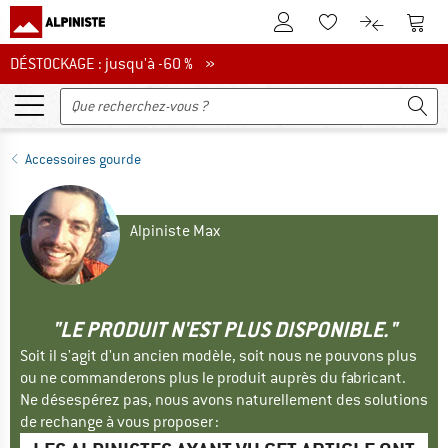
Vers le compte client
Vers 
Vers la liste d'env
Vers le com
DÉSTOCKAGE : jusqu'à -60 %
DÉSTOCKAGE : jusqu'à -60 % »
Accessoires gourde
Alpiniste Max
"LE PRODUIT N'EST PLUS DISPONIBLE."
Soit il s'agit d'un ancien modèle, soit nous ne pouvons plus
ou ne commanderons plus le produit auprès du fabricant.
Ne désespérez pas, nous avons naturellement des solutions
de rechange à vous proposer :