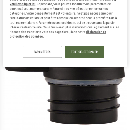
Capuchon
veuillez cliquer ici
. Cependant, vous pouvez modifier vos paramètres de
cookies à tout moment dans « Paramètres » et sélectionner certaines
catégories. Votre consentement est volontaire, n’est pas nécessaire pour
(0)
l’utilisation de ce site et peut être révoqué ou accordé pour la première fois à
tout moment dans « Paramètres des cookies », qui se trouve dans la partie
inférieure de notre site. Vous trouverez plus d'informations, également sur les
risques des transferts vers des pays tiers, dans notre
déclaration de
protection des données
.
PARAMÈTRES
TOUT SÉLECTIONNER