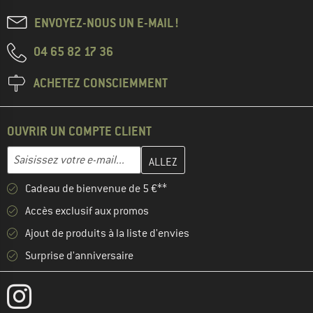
ENVOYEZ-NOUS UN E-MAIL !
04 65 82 17 36
ACHETEZ CONSCIEMMENT
OUVRIR UN COMPTE CLIENT
Entrez votre adresse e-mail ici et créez votre compte client à la 
Adresse e-mail
Cadeau de bienvenue de 5 €**
Accès exclusif aux promos
Ajout de produits à la liste d'envies
Surprise d'anniversaire