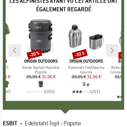
LES ALPINISTES AYANT VU CET ARTICLE ONT
ÉGALEMENT REGARDÉ
-20 %
-20 %
-20
Remise
Remise
Rem
ÄVEN
MARQUE
ORIGIN OUTDOORS
MARQUE
ORIGIN OUTDOORS
MAR
BAS
l S/S
Article
Biwak Topfset Radiator
Article
Edelstahl Feldflasche
Article
Boîte ali
ct group
t
Product group
Popote
Product group
Gourde
Product 
Conservation 
ix
ix réduit
,46 €
39,95 €
Prix
Prix réduit
31,96 €
39,95 €
Prix
Prix réduit
31,96 €
19,95 
1
,4
(
14
)
0,0
(
0
)
3,0
(
2
)
ESBIT
-
Edelstahl Topf - Popote