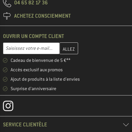
04 65 82 17 36
ACHETEZ CONSCIEMMENT
OUVRIR UN COMPTE CLIENT
Entrez votre adresse e-mail ici et créez votre compte client à la 
Adresse e-mail
Cadeau de bienvenue de 5 €**
Accès exclusif aux promos
Ajout de produits à la liste d'envies
Surprise d'anniversaire
SERVICE CLIENTÈLE