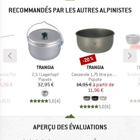
RECOMMANDÉS PAR LES AUTRES ALPINISTES
-20 %
Remise
QUE
MARQUE
MARQUE
M
TRANGIA
TRANGIA
T
Article
Article
Article
auce Pot
2,5 l Lagertopf
Casserole 1,75 litre pour série 25, 18 cm
Tundra 
ct group
Product group
Product group
e
Popote
Popote
ix
ix réduit
Prix
Prix
Prix réduit
5,96 €
32,95 €
14,95 €
à partir de
7
11,96 €
5,0
(
3
)
5,0
(
4
)
5,0
(
6
)
APERÇU DES ÉVALUATIONS