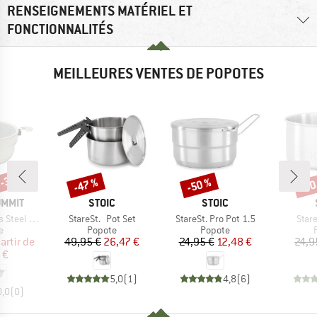
RENSEIGNEMENTS MATÉRIEL ET
FONCTIONNALITÉS
MEILLEURES VENTES DE POPOTES
 -30 %
-47 %
-50 %
-80
Remise
Remise
Rem
MARQUE
MARQUE
UMMIT
STOIC
STOIC
Article
Article
Artic
lapsible Pot
StareSt. Pot Set
StareSt. Pro Pot 1.5
Stare
ct group
Product group
Product group
e
Popote
Popote
ix
ix réduit
Prix
Prix réduit
Prix
Prix réduit
artir de
49,95 €
26,47 €
24,95 €
12,48 €
24,9
 €
5,0
(
1
)
4,8
(
6
)
0,0
(
0
)