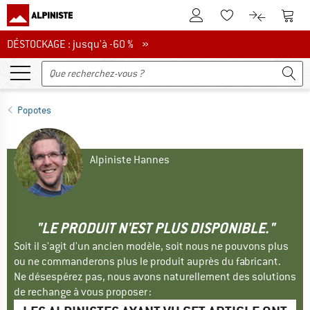
Vers le compte client
Vers 
Vers la liste d'env
Vers le com
DÉSTOCKAGE : jusqu'à -60 %
DÉSTOCKAGE : jusqu'à -60 % »
Popotes
Alpiniste Hannes
"LE PRODUIT N'EST PLUS DISPONIBLE."
Soit il s'agit d'un ancien modèle, soit nous ne pouvons plus
ou ne commanderons plus le produit auprès du fabricant.
Ne désespérez pas, nous avons naturellement des solutions
de rechange à vous proposer :