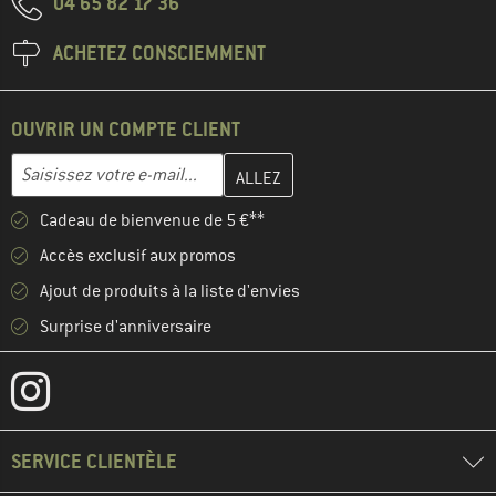
04 65 82 17 36
ACHETEZ CONSCIEMMENT
OUVRIR UN COMPTE CLIENT
Entrez votre adresse e-mail ici et créez votre compte client à la 
Adresse e-mail
Cadeau de bienvenue de 5 €**
Accès exclusif aux promos
Ajout de produits à la liste d'envies
Surprise d'anniversaire
SERVICE CLIENTÈLE