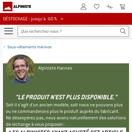
Vers le compte client
Vers 
Vers la liste d'env
Vers le com
DÉSTOCKAGE : jusqu'à -60 %
DÉSTOCKAGE : jusqu'à -60 % »
Sous-vêtements mérinos
Alpiniste Hannes
"LE PRODUIT N'EST PLUS DISPONIBLE."
Soit il s'agit d'un ancien modèle, soit nous ne pouvons plus
ou ne commanderons plus le produit auprès du fabricant.
Ne désespérez pas, nous avons naturellement des solutions
de rechange à vous proposer :