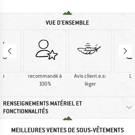
VUE D'ENSEMBLE
ie
recommandé à
Avis client.e.s:
La
100 %
léger
RENSEIGNEMENTS MATÉRIEL ET
FONCTIONNALITÉS
MEILLEURES VENTES DE SOUS-VÊTEMENTS