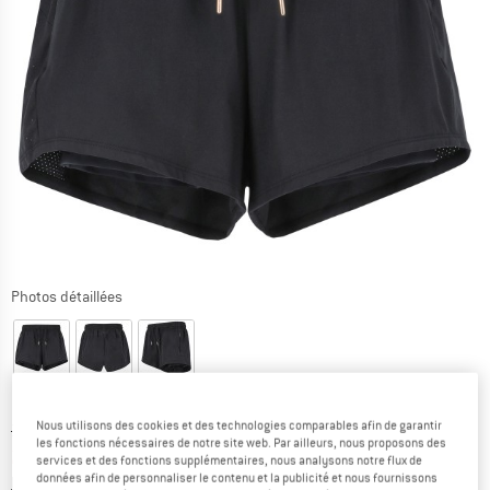
Photos détaillées
Nous utilisons des cookies et des technologies comparables afin de garantir
Prix initial :
Prix:
39,95
€
les fonctions nécessaires de notre site web. Par ailleurs, nous proposons des
25,97
€
TVA incl.
services et des fonctions supplémentaires, nous analysons notre flux de
données afin de personnaliser le contenu et la publicité et nous fournissons
Informations sur les frais de livraison. Ouvre une bo
hors Frais de livraison