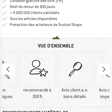
Trouve les infos sur la livrais
Livraison gratuite dès 69 € (FR)
Trouve les informations de paiemen
Droit de retour de 100 jours
> 4 000 000 clients satisfaits
Tous les articles disponibles
Trouve toutes les i
Protection des acheteurs de Trusted Shops
VUE D'ENSEMBLE
res
recommandé à
Avis client.e.s:
Avis cl
tiques
100 %
bons détails
imper