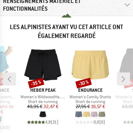
RENSEIGNEMENTS MATÉRIEL ET
FONCTIONNALITÉS
LES ALPINISTES AYANT VU CET ARTICLE ONT
ÉGALEMENT REGARDÉ
-15 %
-35 %
-30 %
-35
Remise
Remise
Rem
MARQUE
MARQUE
ANCE
HEBER PEAK
ENDURANCE
Article
Article
Article
 Short 5''
Women's WildwoodHe. 2in1 Shorts
Women's Comily Shorts
Women's HelsingborgSt.
oup
Product group
Product group
Produ
unning
Short de running
Short de running
Short
ix
ix réduit
Prix
Prix réduit
Prix
Prix réduit
artir de
49,95 €
32,47 €
27,95 €
19,57 €
69,9
 €
4,8
(
21
)
0,0
(
0
)
0,0
(
0
)