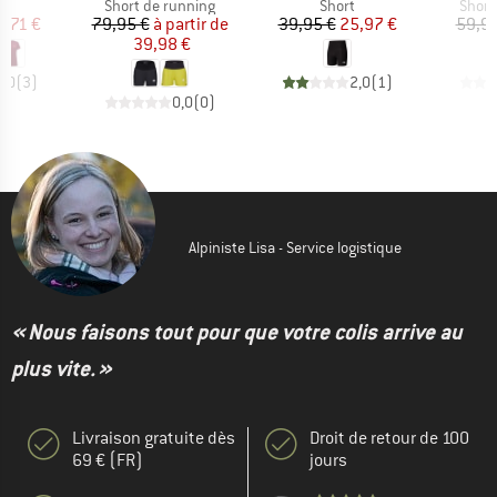
ct group
Product group
Product group
Produ
t
Short de running
Short
Short
ix
ix réduit
Prix
Prix réduit
Prix
Prix réduit
9,71 €
79,95 €
à partir de
39,95 €
25,97 €
59,95
39,98 €
5,0
(
3
)
2,0
(
1
)
0,0
(
0
)
Alpiniste Lisa - Service logistique
« Nous faisons tout pour que votre colis arrive au
plus vite. »
Livraison gratuite dès
Droit de retour de 100
69 € (FR)
jours