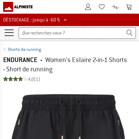
Vers le compte client
Vers 
Vers la liste d'env
Vers le com
DÉSTOCKAGE : jusqu'à -60 %
DÉSTOCKAGE : jusqu'à -60 % »
Shorts de running
ENDURANCE
-
Women's Eslaire 2-in-1 Shorts
- Short de running
4,0
(1)