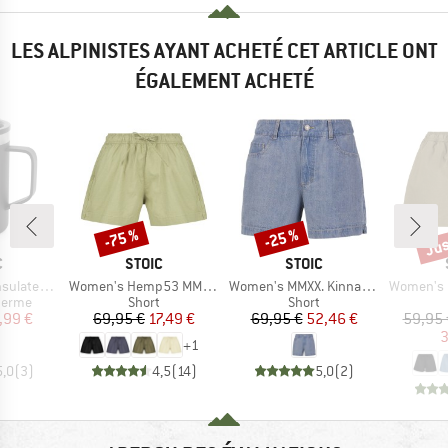
LES ALPINISTES AYANT ACHETÉ CET ARTICLE ONT
ÉGALEMENT ACHETÉ
Jus
-75 %
-25 %
Remise
Remise
Rem
QUE
MARQUE
MARQUE
C
STOIC
STOIC
Article
Article
Article
ated Cup
Women's Hemp53 MMXX. Shorts
Women's MMXX. Kinna Jeans Shorts
Women's Hemp53 
roup
Product group
Product group
herme
Short
Short
ix
ix réduit
Prix
Prix réduit
Prix
Prix réduit
,99 €
69,95 €
17,49 €
69,95 €
52,46 €
59,95 
3
+
1
5,0
(
3
)
4,5
(
14
)
5,0
(
2
)