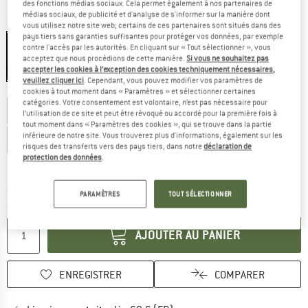
des fonctions médias sociaux. Cela permet également à nos partenaires de
médias sociaux, de publicité et d'analyse de s'informer sur la manière dont
Couleur:
Black
vous utilisez notre site web; certains de ces partenaires sont situés dans des
pays tiers sans garanties suffisantes pour protéger vos données, par exemple
contre l'accès par les autorités. En cliquant sur « Tout sélectionner », vous
acceptez que nous procédions de cette manière.
Si vous ne souhaitez pas
accepter les cookies à l’exception des cookies techniquement nécessaires,
-35 %
veuillez cliquer ici
. Cependant, vous pouvez modifier vos paramètres de
Sélectionner taille:
cookies à tout moment dans « Paramètres » et sélectionner certaines
catégories. Votre consentement est volontaire, n’est pas nécessaire pour
EU
34
EU
36
EU
38
EU
40
EU
42
l’utilisation de ce site et peut être révoqué ou accordé pour la première fois à
tout moment dans « Paramètres des cookies », qui se trouve dans la partie
inférieure de notre site. Vous trouverez plus d'informations, également sur les
EU
44
EU
46
EU
48
risques des transferts vers des pays tiers, dans notre
déclaration de
protection des données
.
Guide des tailles
Le lien s'ouvre dans une boîte d'inf
Délai de livraison: 3-5 jours ouvrables
PARAMÈTRES
TOUT SÉLECTIONNER
Quantité:
AJOUTER AU PANIER
ENREGISTRER
COMPARER