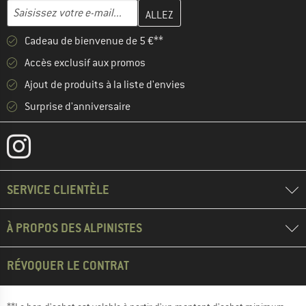
Entrez votre adresse e-mail ici et créez votre compte client à la 
Adresse e-mail
Cadeau de bienvenue de 5 €**
Accès exclusif aux promos
Ajout de produits à la liste d'envies
Surprise d'anniversaire
SERVICE CLIENTÈLE
À PROPOS DES ALPINISTES
RÉVOQUER LE CONTRAT