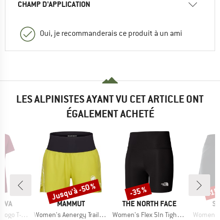
CHAMP D'APPLICATION
Oui, je recommanderais ce produit à un ami
LES ALPINISTES AYANT VU CET ARTICLE ONT
ÉGALEMENT ACHETÉ
Jusqu'à -50 %
-35 %
-15
Remise
Remise
Rem
MARQUE
MARQUE
M
TIVA
MAMMUT
THE NORTH FACE
S
Article
Article
Article
o T-Shirt
Women's Aenergy Trailrunning Shorts
Women's Flex 5In Tight Short
Women's 