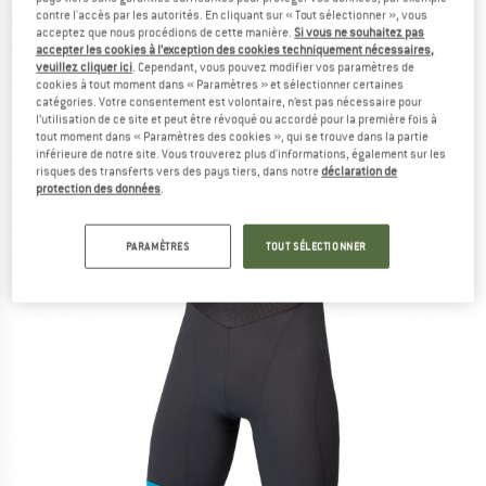
cyclisme
contre l'accès par les autorités. En cliquant sur « Tout sélectionner », vous
acceptez que nous procédions de cette manière.
Si vous ne souhaitez pas
accepter les cookies à l’exception des cookies techniquement nécessaires,
(0)
veuillez cliquer ici
. Cependant, vous pouvez modifier vos paramètres de
cookies à tout moment dans « Paramètres » et sélectionner certaines
catégories. Votre consentement est volontaire, n’est pas nécessaire pour
l’utilisation de ce site et peut être révoqué ou accordé pour la première fois à
tout moment dans « Paramètres des cookies », qui se trouve dans la partie
inférieure de notre site. Vous trouverez plus d'informations, également sur les
risques des transferts vers des pays tiers, dans notre
déclaration de
protection des données
.
PARAMÈTRES
TOUT SÉLECTIONNER