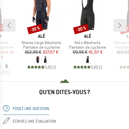
 -35 %
-30 %
-30 %
-27
Remise
Remise
Rem
UE
MARQUE
MARQUE
M
A
ALÉ
ALÉ
S
Article
Article
Article
horts
Stones Cargo Bibshorts
Kid's Bibshorts
Women's 
p
Product group
Product group
Product
cyclisme
Pantalon de cyclisme
Pantalon de cyclisme
Pantalo
ix
ix réduit
Prix
Prix réduit
Prix
Prix réduit
artir de
152,95 €
107,07 €
59,95 €
41,97 €
169,9
 €
5,0
(
1
)
5,0
(
1
)
5,0
(
1
)
QU'EN DITES-VOUS ?
POSEZ UNE QUESTION
ÉCRIVEZ UNE ÉVALUATION