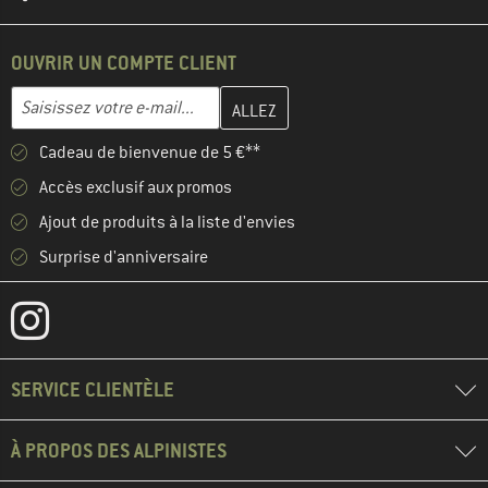
OUVRIR UN COMPTE CLIENT
Entrez votre adresse e-mail ici et créez votre compte client à la 
Adresse e-mail
Cadeau de bienvenue de 5 €**
Accès exclusif aux promos
Ajout de produits à la liste d'envies
Surprise d'anniversaire
SERVICE CLIENTÈLE
À PROPOS DES ALPINISTES