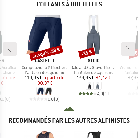
COLLANTS À BRETELLES
Jusqu'à -33 %
-35 %
-30
Remise
Remise
Rem
E
MARQUE
MARQUE
ER
CASTELLI
STOIC
Article
Article
Article
 Aeroflex
Competizione 2 Bibshort
DalslandSt. Gravel Bib Shorts II
Women's Pragma Tr
p
Product group
Product group
Product
cyclisme
Pantalon de cyclisme
Pantalon de cyclisme
Pantalo
ix
ix réduit
Prix
Prix réduit
Prix
Prix réduit
artir de
119,95 €
à partir de
129,95 €
84,47 €
87,9
 €
80,37 €
4,0
(
1
)
0,0
(
0
)
0,0
(
0
)
RECOMMANDÉS PAR LES AUTRES ALPINISTES