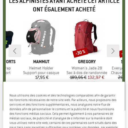
LES ALPINISTES AYANT ACHETÉ CET ARTICLE
ONT ÉGALEMENT ACHETÉ
-30 %
-40
Remise
Rem
 SPORTS
MARQUE
MAMMUT
MARQUE
GREGORY
MA
SM
 Strap
Article
Helmet Holder
Article
Women's Jade 28
Article
Everyday
oup
 sport
Product group
Support pour casque
Product group
Sac à dos de randonnée
Product 
Chaussettes
 €
ix
17,95 €
Prix
189,95 €
Prix
Prix réduit
132,97 €
26,9
0,0
(
0
)
4,0
(
7
)
5,0
(
4
)
Nous utilisons des cookies et des technologies comparables afin de garantir
les fonctions nécessaires de notre site web. Par ailleurs, nous proposons des
services et des fonctions supplémentaires, nous analysons notre flux de
données afin de personnaliser le contenu et la publicité et nous fournissons
des fonctions médias sociaux. Cela permet également à nos partenaires de
médias sociaux, de publicité et d'analyse de s'informer sur la manière dont
ENDURA
-
vous utilisez notre site web; certains de ces partenaires sont situés dans des
Xtract Lite Bibshort - Pantalon de
pays tiers sans garanties suffisantes pour protéger vos données, par exemple