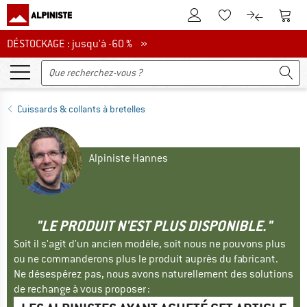
Vers le compte client
Vers 
Vers la liste d'env
Vers le com
DÉSTOCKAGE : jusqu'à -60 %
DÉSTOCKAGE : jusqu'à -60 % »
Cuissards & collants à bretelles
Alpiniste Hannes
"LE PRODUIT N'EST PLUS DISPONIBLE."
Soit il s'agit d'un ancien modèle, soit nous ne pouvons plus
ou ne commanderons plus le produit auprès du fabricant.
Ne désespérez pas, nous avons naturellement des solutions
de rechange à vous proposer :