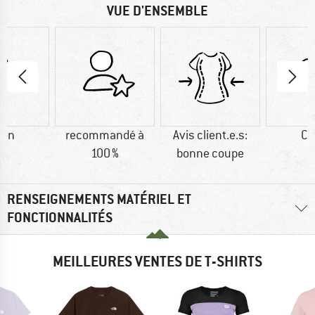
VUE D'ENSEMBLE
ton
recommandé à
Avis client.e.s:
Co
100 %
bonne coupe
RENSEIGNEMENTS MATÉRIEL ET
FONCTIONNALITÉS
MEILLEURES VENTES DE T-SHIRTS