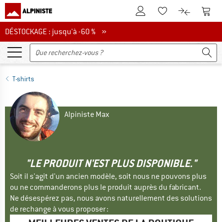
Vers le compte client
Vers 
Vers la liste d'env
Vers le com
DÉSTOCKAGE : jusqu'à -60 %
DÉSTOCKAGE : jusqu'à -60 % »
T-shirts
Alpiniste Max
"LE PRODUIT N'EST PLUS DISPONIBLE."
Soit il s'agit d'un ancien modèle, soit nous ne pouvons plus
ou ne commanderons plus le produit auprès du fabricant.
Ne désespérez pas, nous avons naturellement des solutions
de rechange à vous proposer :