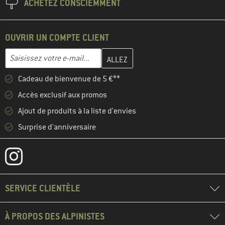
ACHETEZ CONSCIEMMENT
OUVRIR UN COMPTE CLIENT
Entrez votre adresse e-mail ici et créez votre compte client à la 
Adresse e-mail
Cadeau de bienvenue de 5 €**
Accès exclusif aux promos
Ajout de produits à la liste d'envies
Surprise d'anniversaire
SERVICE CLIENTÈLE
À PROPOS DES ALPINISTES