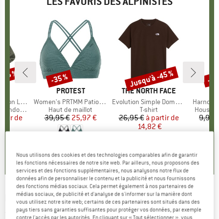
LES FAVORIS DES ALPINISTES
 -45 %
Jusqu'à -45 %
-35 %
-57
Remise
Remise
Rem
QUE
C
MARQUE
PROTEST
MARQUE
THE NORTH FACE
ight Socks
Article
Women's PRTMM Patio Triangle
Article
Evolution Simple Dome Short Sleeve
Article
Harnosan
andonnée
Product group
Haut de maillot
Product group
T-shirt
Product
Housse 
artir de
ix
ix réduit
39,95 €
Prix
Prix réduit
25,97 €
26,95 €
à partir de
Prix
Prix réduit
9,95 
 €
14,82 €
+
11
4,9
(
23
)
7
(
252
)
4,8
(
8
)
Nous utilisons des cookies et des technologies comparables afin de garantir
les fonctions nécessaires de notre site web. Par ailleurs, nous proposons des
services et des fonctions supplémentaires, nous analysons notre flux de
données afin de personnaliser le contenu et la publicité et nous fournissons
des fonctions médias sociaux. Cela permet également à nos partenaires de
médias sociaux, de publicité et d'analyse de s'informer sur la manière dont
ELBSAND
-
Women's Eldis - T-shirt
vous utilisez notre site web; certains de ces partenaires sont situés dans des
pays tiers sans garanties suffisantes pour protéger vos données, par exemple
(0)
contre l'accès par les autorités. En cliquant sur « Tout sélectionner », vous