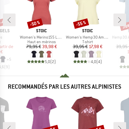
 -40 %
Jus
-50 %
-55 %
Remise
Remise
Rem
MARQUE
MARQUE
GELS
STOIC
STOIC
Article
Article
Article
s
Women's Merino155 LaholmSt. T-Shirt Daisy Flower
Women's Hemp30 AmalSt. Top II
Hemp30 Ama
ct group
Product group
Product group
t
Haut en mérinos
T-shirt
ix
ix réduit
Prix
Prix réduit
Prix
Prix réduit
artir de
79,95 €
39,98 €
39,95 €
17,98 €
39,95 
 €
1
+
5
5,0
(
2
)
4,0
(
4
)
4,6
(
9
)
RECOMMANDÉS PAR LES AUTRES ALPINISTES