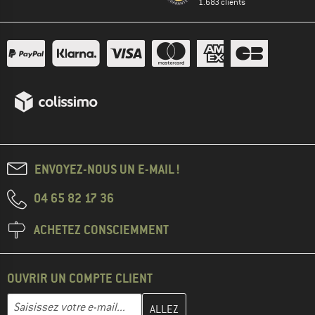
1.683 clients
ENVOYEZ-NOUS UN E-MAIL !
04 65 82 17 36
ACHETEZ CONSCIEMMENT
OUVRIR UN COMPTE CLIENT
Entrez votre adresse e-mail ici et créez votre compte client à la 
Adresse e-mail