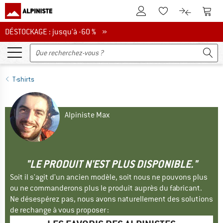
Vers le compte client
Vers 
Vers la liste d'env
Vers le com
DÉSTOCKAGE : jusqu'à -60 %
DÉSTOCKAGE : jusqu'à -60 % »
T-shirts
Alpiniste Max
"LE PRODUIT N'EST PLUS DISPONIBLE."
Soit il s'agit d'un ancien modèle, soit nous ne pouvons plus
ou ne commanderons plus le produit auprès du fabricant.
Ne désespérez pas, nous avons naturellement des solutions
de rechange à vous proposer :