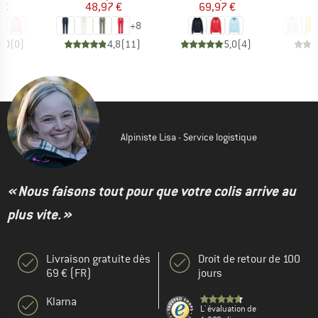
 €
48,97 €
69,97 €
3
+
8
0,0
(
0
)
4,8
(
11
)
5,0
(
4
)
Alpiniste Lisa - Service logistique
« Nous faisons tout pour que votre colis arrive au
plus vite. »
Livraison gratuite dès
Droit de retour de 100
69 € (FR)
jours
Klarna
L' évaluation de